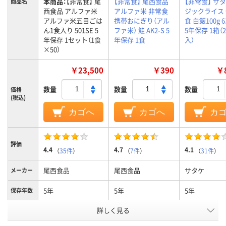
本商品：
【非常食】 尾
【非常食】 尾西食品
【非常食】 サタ
商品名
西食品 アルファ米
アルファ米 非常食
ジックライス
アルファ米五目ごは
携帯おにぎり（アル
食 白飯100g 6
ん1食入り 501SE 5
ファ米） 鮭 AK2-S 5
5年保存 1箱（
年保存 1セット（1食
年保存 1食
入）
×50）
￥23,500
￥390
￥8
数量
数量
数量
価格
(税込)
カゴへ
カゴへ
カ
評価
4.4
4.7
4.1
（
35件
）
（
7件
）
（
31件
）
尾西食品
尾西食品
サタケ
メーカー
5年
5年
5年
保存年数
アスクル
詳しく見る
商品環境
10
スコア