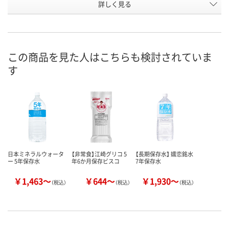
お申込番
詳しく見る
1980417
3112922
3112913
号
2点
あり
あり
在庫
この商品を見た人はこちらも検討されていま
8月8日（土）
8月8日（土）
8月8日（土）
お届け日
す
数量
数量
数量
カゴへ
カゴへ
カ
日本ミネラルウォータ
【非常食】江崎グリコ 5
【長期保存水】 嬬恋銘水
ー 5年保存水
年6か月保存ビスコ
7年保存水
￥1,463～
￥644～
￥1,930～
（税込）
（税込）
（税込）