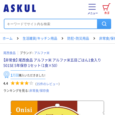
カゴ
メニュー
ホーム
生活雑貨/キッチン用品
防犯・防災用品
非常食/保
尾西食品
ブランド：
アルファ米
【非常食】 尾西食品 アルファ米 アルファ米五目ごはん1食入り
501SE 5年保存 1セット（1食×50）
1
万回
購入いただきました！
4.4
（
35
件のレビュー
）
ランキングを見る：
非常食/保存食