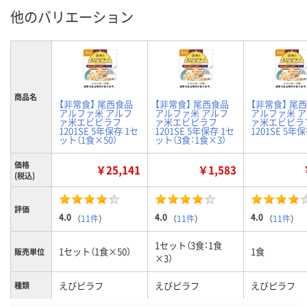
他のバリエーション
商品名
【非常食】 尾西食品
【非常食】 尾西食品
【非常食】 尾
アルファ米 アルフ
アルファ米 アルフ
アルファ米 
ァ米エビピラフ
ァ米エビピラフ
ァ米エビピラ
1201SE 5年保存 1セ
1201SE 5年保存 1セ
1201SE 5年
ット（1食×50）
ット（3食：1食×3）
価格
￥25,141
￥1,583
(税込)
評価
4.0
4.0
4.0
（
11件
）
（
11件
）
（
11件
）
1セット（3食：1食
1セット（1食×50）
1食
販売単位
×3）
えびピラフ
えびピラフ
えびピラフ
種類