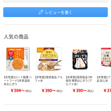
レビューを書く
人気の商品
【非常食】ロート製薬 ハ
【非常食】尾西食品 アル
【非常食】尾西食品 5年
【非常食】
ートフード5年常温保
ファ米
保存 携帯おにぎり（ア
品 安心米
存おにぎり
ルファ米）
￥594～
￥390～
￥390～
￥3
（税込）
（税込）
（税込）