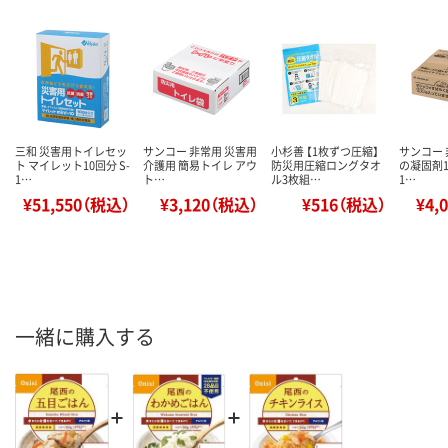
三和 災害用トイレセッ
サンコー 非常用 災害用
小杉善 【1枚ずつ圧縮】
サンコー
ト マイレット10回分 S-
介護用 簡易トイレ アウ
防災用圧縮ロングタオ
の凝固剤10
1…
ト…
ル3枚組…
1…
¥51,550（税込）
¥3,120（税込）
¥516（税込）
¥4,
一緒に購入する