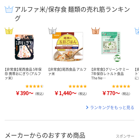
アルファ米/保存食 麺類の売れ筋ランキン
グ
【非常食】尾西食品 5年保
【非常食】尾西食品 アルフ
【非常食】グリーンケミー
【
存 携帯おにぎり（アルフ
ァ米
7年保存レトルト食品
ト
ァ米）
The Ne…
に
￥390～
￥1,440～
￥770～
（税込）
（税込）
（税込）
ランキングをもっと見る
メーカーからのおすすめ商品
スポンサー