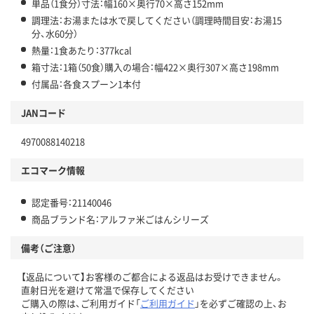
単品（1食分）寸法：幅160×奥行70×高さ152mm
調理法：お湯または水で戻してください（調理時間目安：お湯15
分、水60分）
熱量：1食あたり：377kcal
箱寸法：1箱（50食）購入の場合：幅422×奥行307×高さ198mm
付属品：各食スプーン1本付
JANコード
4970088140218
エコマーク情報
認定番号：21140046
商品ブランド名：アルファ米ごはんシリーズ
備考（ご注意）
【返品について】お客様のご都合による返品はお受けできません。
直射日光を避けて常温で保存してください
ご購入の際は、ご利用ガイド「
ご利用ガイド
」を必ずご確認の上、お