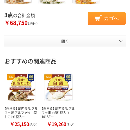
3点
の合計金額
カゴへ
￥68,750
（税込）
開く
おすすめの関連商品
【非常食】 尾西食品 アル
【非常食】 尾西食品 アル
ファ米 アルファ米山菜
ファ米 白飯1袋入り
おこわ1袋入…
101SE …
￥25,150
￥19,260
（税込）
（税込）