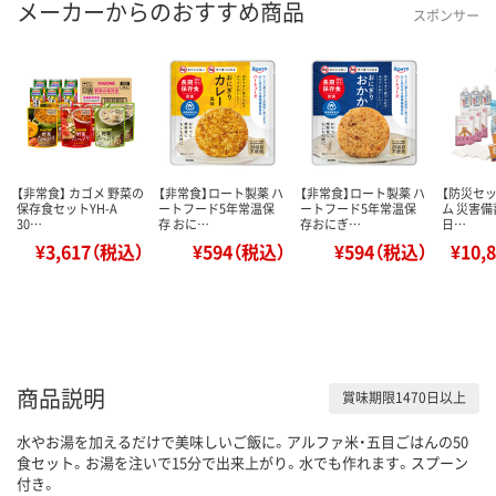
メーカーからのおすすめ商品
スポンサー
【非常食】 カゴメ 野菜の
【非常食】ロート製薬 ハ
【非常食】ロート製薬 ハ
【防災セッ
保存食セットYH-A
ートフード5年常温保
ートフード5年常温保
ム 災害備
30…
存 おに…
存おにぎ…
日…
¥3,617（税込）
¥594（税込）
¥594（税込）
¥10,
商品説明
賞味期限1470日以上
水やお湯を加えるだけで美味しいご飯に。アルファ米・五目ごはんの50
食セット。お湯を注いで15分で出来上がり。水でも作れます。スプーン
付き。