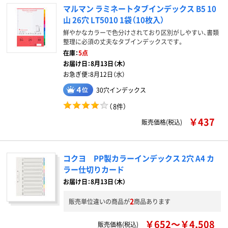
マルマン ラミネートタブインデックス B5 10
山 26穴 LT5010 1袋（10枚入）
鮮やかなカラーで色分けされており区別がしやすい、書類
整理に必須の丈夫なタブインデックスです。
在庫：
5点
お届け日：
8月13日（木）
お急ぎ便：
8月12日（水）
30穴インデックス
（
8件
）
￥437
販売価格(税込)
コクヨ PP製カラーインデックス 2穴 A4 カ
ラー仕切りカード
お届け日：8月13日（木）
2
販売単位違いの商品が
商品あります
￥652～￥4,508
販売価格(税込)