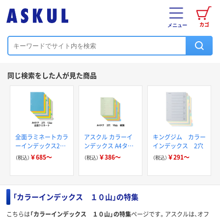
カゴ
メニュー
同じ検索をした人が見た商品
全面ラミネートカラ
アスクル カラーイ
キングジム カラー
ーインデックス2
ンデックス A4タテ
インデックス 2穴
穴 A4タテ
2穴
￥685～
￥386～
￥291～
（税込）
（税込）
（税込）
「カラーインデックス １０山」の特集
こちらは
「カラーインデックス １０山」の特集
ページです。アスクルは、オフ