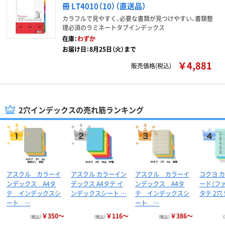
冊 LT4010（10）（直送品）
カラフルで見やすく、必要な書類が見つけやすい、書類整
理必須のラミネートタブインデックス
在庫：
わずか
お届け日：8月25日（火）まで
￥4,881
販売価格(税込)
2穴インデックスの売れ筋ランキング
アスクル カラーイ
アスクル カラーイン
アスクル カラーイ
コクヨ 
ンデックス A4タ
デックス A4タテ イ
ンデックス A4タ
ード（ファ
テ インデックスシ
ンデックスシート …
テ インデックスシ
タテ 2穴
ート …
ート …
￥350～
￥116～
￥386～
（税込）
（税込）
（税込）