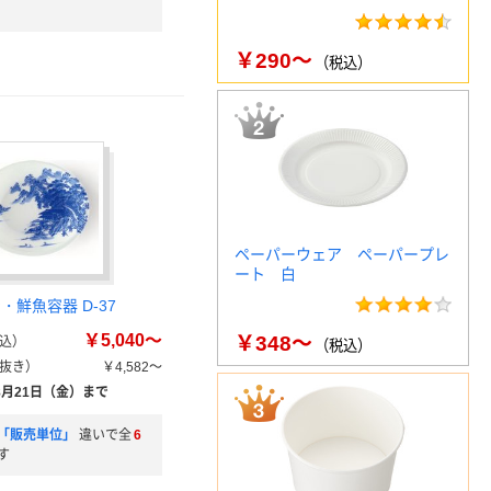
￥290～
（税込）
ペーパーウェア ペーパープレ
ート 白
・鮮魚容器 D-37
￥5,040～
￥348～
込）
（税込）
抜き）
￥4,582～
8月21日（金）まで
「販売単位」
違いで全
6
す