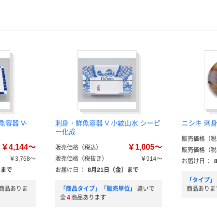
容器 V-
刺身・鮮魚容器 V 小紋山水 シーピ
ニシキ 刺身
ー化成
販売価格（税
￥4,144～
￥1,005～
販売価格（税込）
販売価格（税
￥3,768～
販売価格（税抜き）
￥914～
お届け日
：
）まで
お届け日
：
8月21日（金）まで
「タイプ」
商品ありま
「商品タイプ」「販売単位」
違いで
商品ありま
全
4
商品あります