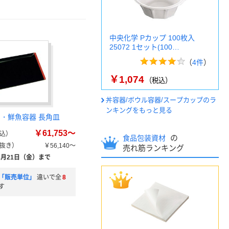
中央化学 Pカップ 100枚入
25072 1セット(100…
（
4件
）
￥1,074
（税込）
丼容器/ボウル容器/スープカップのラ
ンキングをもっと見る
身・鮮魚容器 長角皿
￥61,753～
込）
の
食品包装資材
抜き）
￥56,140～
売れ筋ランキング
8月21日（金）まで
「販売単位」
違いで全
8
す