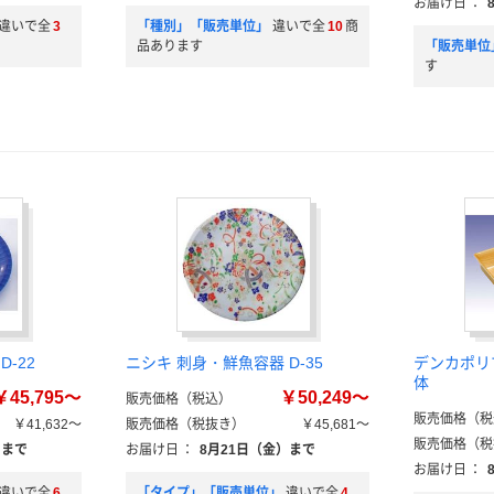
お届け日
：
違いで全
3
「種別」「販売単位」
違いで全
10
商
品あります
「販売単位
す
-22
ニシキ 刺身・鮮魚容器 D-35
デンカポリ
体
￥45,795～
￥50,249～
販売価格（税込）
販売価格（税
￥41,632～
販売価格（税抜き）
￥45,681～
販売価格（税
）まで
お届け日
：
8月21日（金）まで
お届け日
：
違いで全
6
「タイプ」「販売単位」
違いで全
4