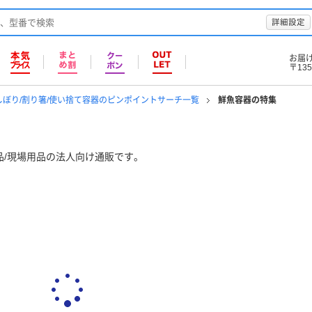
詳細設定
お届
〒135
しぼり/割り箸/使い捨て容器のピンポイントサーチ一覧
鮮魚容器の特集
品/現場用品の法人向け通販です。