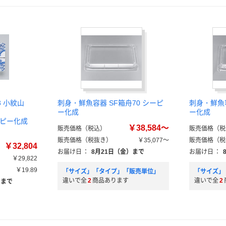
3 小紋山
刺身・鮮魚容器 SF箱舟70 シーピ
刺身・鮮魚容
ー化成
ー化成
シーピー化成
￥38,584～
販売価格（税込）
販売価格（税
販売価格（税抜き）
￥35,077～
販売価格（税
￥32,804
お届け日
：
8月21日（金）まで
お届け日
：
￥29,822
￥19.89
「サイズ」「タイプ」「販売単位」
「サイズ」
違いで全
2
商品あります
違いで全
2
）まで