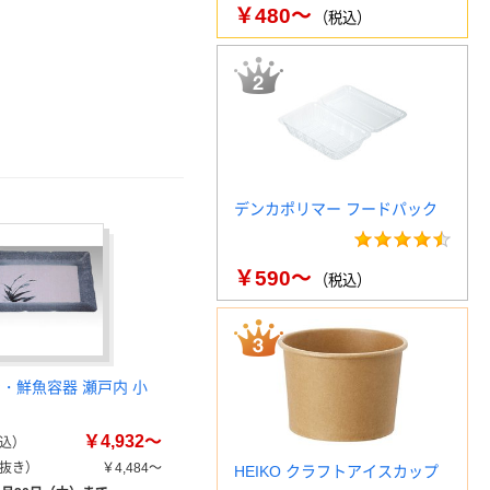
￥480～
（税込）
デンカポリマー フードパック
￥590～
（税込）
身・鮮魚容器 瀬戸内 小
￥4,932～
込）
抜き）
￥4,484～
HEIKO クラフトアイスカップ