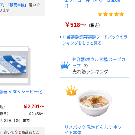
エフピコ 弁当容器 MSD箱
プ」「販売単位」
違いで
弁
ります
￥518～
（税込）
弁当容器/惣菜容器/フードパックのラ
ンキングをもっと見る
丼容器/ボウル容器/スープカ
の
ップ
売れ筋ランキング
器 V-305 シーピー化
￥2,701～
込）
抜き）
￥2,456～
8月21日（金）まで
リスパック 発泡どんぶり ホワ
イト本体
」
違いで全
2
商品ありま