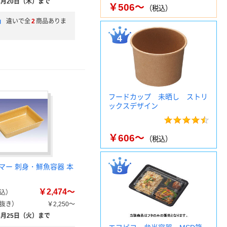
8月20日（木）まで
￥506～
（税込）
」
違いで全
2
商品ありま
フードカップ 未晒し ストリ
ックスデザイン
￥606～
（税込）
マー 刺身・鮮魚容器 本
￥2,474～
込）
抜き）
￥2,250～
8月25日（火）まで