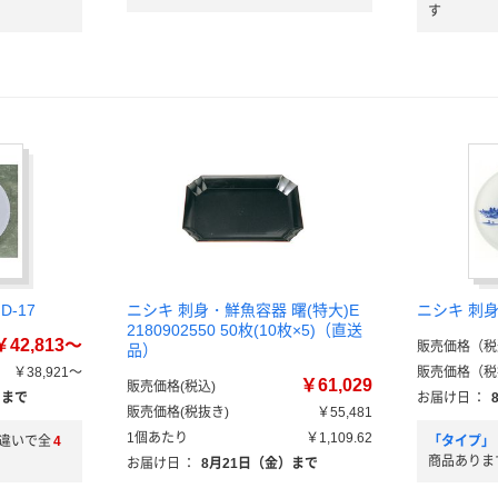
す
-17
ニシキ 刺身・鮮魚容器 曙(特大)E
ニシキ 刺身
2180902550 50枚(10枚×5)（直送
￥42,813～
販売価格（税
品）
￥38,921～
販売価格（税
￥61,029
販売価格(税込)
）まで
お届け日
：
販売価格(税抜き)
￥55,481
1個あたり
￥1,109.62
違いで全
4
「タイプ」
商品ありま
お届け日
：
8月21日（金）まで