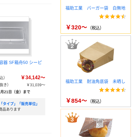
福助工業 バーガー袋 白無地
￥320～
（税込）
器 SF箱舟50 シーピ
￥34,142～
込）
福助工業 耐油角底袋 未晒し
抜き）
￥31,039～
8月21日（金）まで
￥854～
（税込）
「タイプ」「販売単位」
商品あります