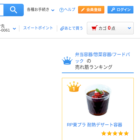
各種お手続き
ヘルプ
け先
0
スイートポイント
カゴ
点
あとで買う
-0061
弁当容器/惣菜容器/フードパ
の
ック
売れ筋ランキング
RP東プラ 耐熱デザート容器