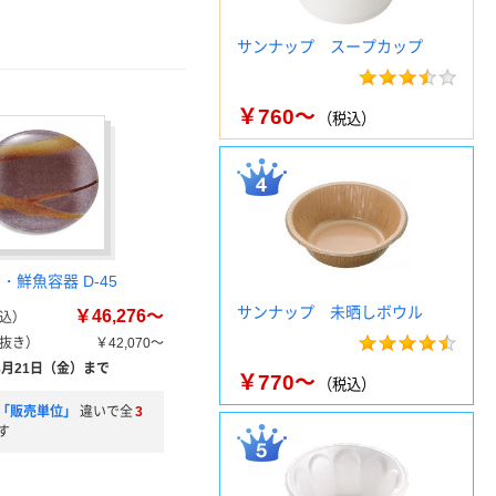
サンナップ スープカップ
￥760～
（税込）
・鮮魚容器 D-45
サンナップ 未晒しボウル
￥46,276～
込）
抜き）
￥42,070～
8月21日（金）まで
￥770～
（税込）
「販売単位」
違いで全
3
す