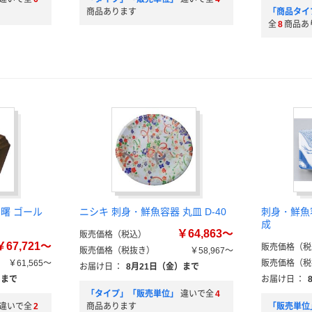
商品あります
「商品タイ
全
8
商品あ
曙 ゴール
ニシキ 刺身・鮮魚容器 丸皿 D-40
刺身・鮮魚容
成
￥64,863～
販売価格（税込）
￥67,721～
販売価格（税
販売価格（税抜き）
￥58,967～
￥61,565～
販売価格（税
お届け日
：
8月21日（金）まで
）まで
お届け日
：
「タイプ」「販売単位」
違いで全
4
違いで全
2
商品あります
「販売単位