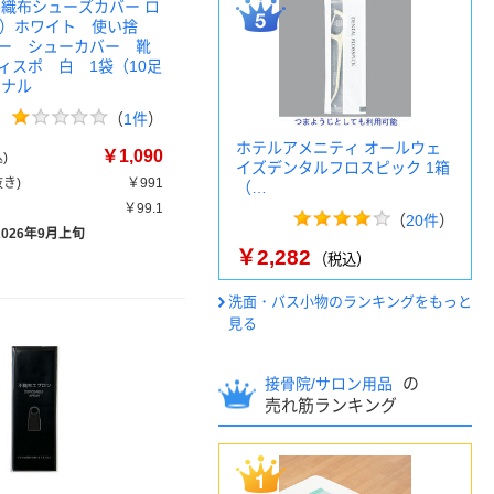
不織布シューズカバー ロ
S）ホワイト 使い捨
ー シューカバー 靴
ィスポ 白 1袋（10足
ジナル
（
1件
）
ホテルアメニティ オールウェ
￥1,090
)
イズデンタルフロスピック 1箱
き)
￥991
（…
￥99.1
（
20件
）
2026年9月上旬
￥2,282
（税込）
洗面・バス小物のランキングをもっと
見る
の
接骨院/サロン用品
売れ筋ランキング