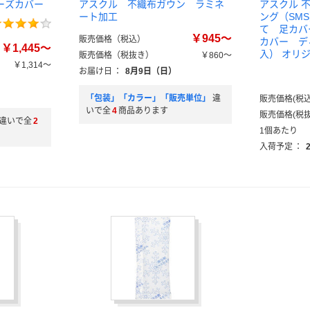
ーズカバー
アスクル 不織布ガウン ラミネ
アスクル 
ート加工
ング（SM
て 足カバ
￥945～
販売価格（税込）
カバー デ
￥1,445～
入） オリ
販売価格（税抜き）
￥860～
￥1,314～
お届け日
：
8月9日（日）
「包装」「カラー」「販売単位」
違
販売価格(税込
いで全
4
商品あります
販売価格(税抜
違いで全
2
1個あたり
入荷予定
：