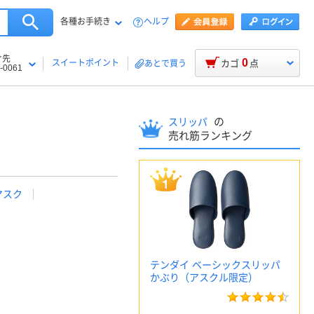
各種お手続き
ヘルプ
け先
0
スイートポイント
カゴ
点
あとで買う
-0061
の
スリッパ
売れ筋ランキング
マスク
テンダイ ベーシックスリッパ
かぶり（アスクル限定）