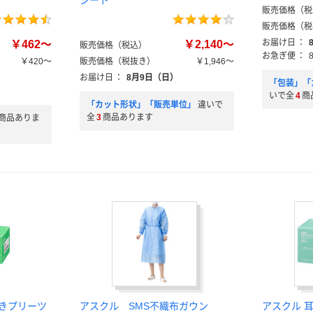
シート
販売価格（税
販売価格（税
お届け日
：
￥462～
￥2,140～
販売価格（税込）
お急ぎ便
：
￥420～
販売価格（税抜き）
￥1,946～
お届け日
：
8月9日（日）
「包装」「
いで全
4
商
「カット形状」「販売単位」
違いで
全
3
商品あります
商品ありま
向きプリーツ
アスクル SMS不織布ガウン
アスクル 