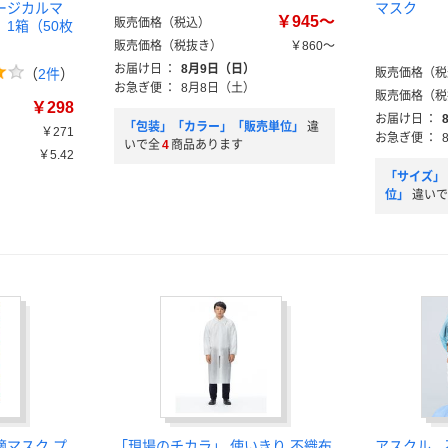
ージカルマ
マスク
￥945～
販売価格（税込）
1箱（50枚
販売価格（税抜き）
￥860～
お届け日
：
8月9日（日）
（
2件
）
販売価格（税
お急ぎ便
：
8月8日（土）
販売価格（税
￥298
お届け日
：
「包装」「カラー」「販売単位」
違
￥271
お急ぎ便
：
いで全
4
商品あります
￥5.42
「サイズ」
位」
違いで
適マスク プ
「現場のチカラ」 使いきり 不織布
アスクル 