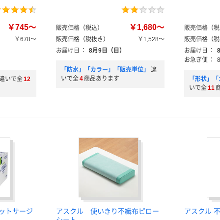
￥745～
￥1,680～
販売価格（税込）
販売価格（税
￥678～
販売価格（税抜き）
￥1,528～
販売価格（税
お届け日
：
8月9日（日）
お届け日
：
お急ぎ便
：
「防水」「カラー」「販売単位」
違
いで全
4
商品あります
違いで全
12
「形状」「
いで全
11
ィットサージ
アスクル 使いきり不織布ピロー
アスクル 