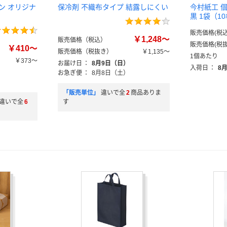
ン オリジナ
保冷剤 不織布タイプ 結露しにくい
今村紙工 
黒 1袋（1
販売価格(税込
￥1,248～
販売価格（税込）
販売価格(税抜
￥410～
販売価格（税抜き）
￥1,135～
1個あたり
￥373～
お届け日
：
8月9日（日）
入荷日
：
8
お急ぎ便
：
8月8日（土）
「販売単位」
違いで全
2
商品ありま
違いで全
6
す