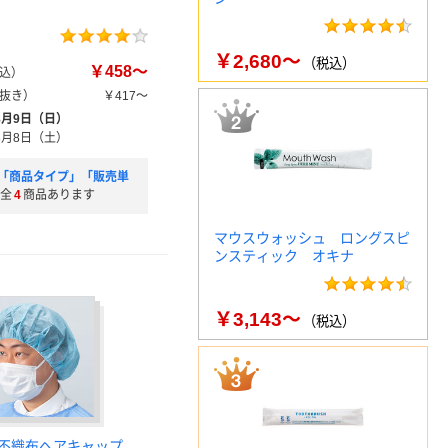
￥2,680～
（税込）
￥458～
込）
抜き）
￥417～
8月9日（日）
8月8日（土）
「商品タイプ」「販売単
全
4
商品あります
マウスウォッシュ ロングスピ
ンスティック オキナ
￥3,143～
（税込）
不織布ヘアキャップ