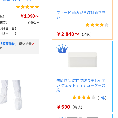
フィード 歯みがき液付歯ブラ
￥1,090～
込）
シ
抜き）
￥991～
8月9日（日）
￥2,840～
8月8日（土）
（税込）
「販売単位」
違いで全
2
す
無印良品 広口で取り出しやす
い ウェットティシューケース
約…
（
1件
）
￥690
（税込）