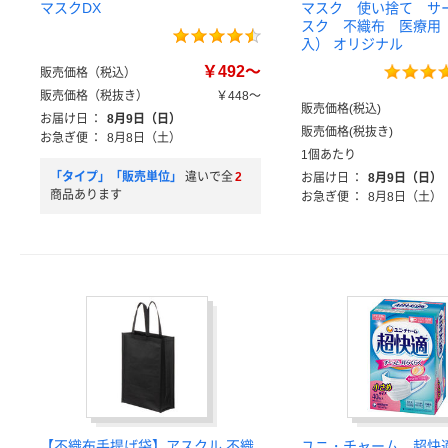
マスクDX
マスク 使い捨て サ
スク 不織布 医療用 
入） オリジナル
￥492～
販売価格（税込）
販売価格（税抜き）
￥448～
販売価格(税込)
お届け日
：
8月9日（日）
販売価格(税抜き)
お急ぎ便
：
8月8日（土）
1個あたり
「タイプ」「販売単位」
違いで全
2
お届け日
：
8月9日（日）
商品あります
お急ぎ便
：
8月8日（土）
【不織布手提げ袋】アスクル 不織
ユニ・チャーム 超快