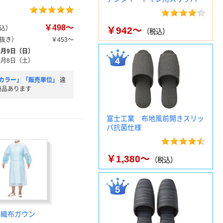
￥498～
込）
￥942～
（税込）
抜き）
￥453～
8月9日（日）
8月8日（土）
カラー」「販売単位」
違
商品あります
富士工業 布地風前開きスリッ
パ抗菌仕様
￥1,380～
（税込）
不織布ガウン