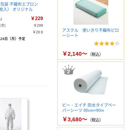
個包装 不織布エプロン
0枚入） オリジナル
￥229
)
き)
￥209
アスクル 使いきり不織布ピロ
￥20.9
ーシート
月24日（月）予定
￥2,140～
（税込）
ビー・エイチ 防水タイプペー
パーシーツ 80cm×90m
￥3,680～
（税込）