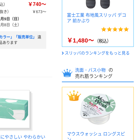
￥740～
込）
抜き）
￥673～
富士工業 布地風スリッパ デコ
8月9日（日）
ア 前かぶり
8月8日（土）
カラー」「販売単位」
違
￥1,480～
（税込）
品あります
スリッパのランキングをもっと見る
の
洗面・バス小物
売れ筋ランキング
マウスウォッシュ ロングスピ
耳にやさしい やわらかい
ン