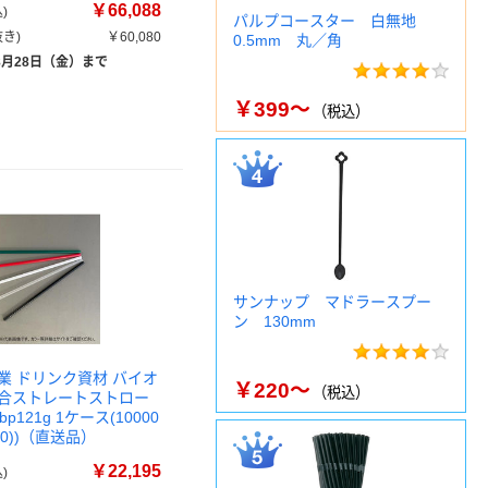
￥66,088
)
パルプコースター 白無地
き)
￥60,080
0.5mm 丸／角
8月28日（金）まで
￥399～
（税込）
サンナップ マドラースプー
ン 130mm
業 ドリンク資材 バイオ
￥220～
（税込）
配合ストレートストロー
bp121g 1ケース(10000
20))（直送品）
￥22,195
)