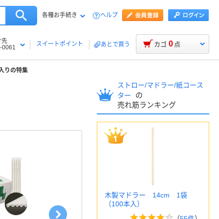
各種お手続き
ヘルプ
け先
0
スイートポイント
カゴ
点
あとで買う
-0061
入りの特集
ストロー/マドラー/紙コース
の
ター
売れ筋ランキング
木製マドラー 14cm 1袋
（100本入）
（
55件
）