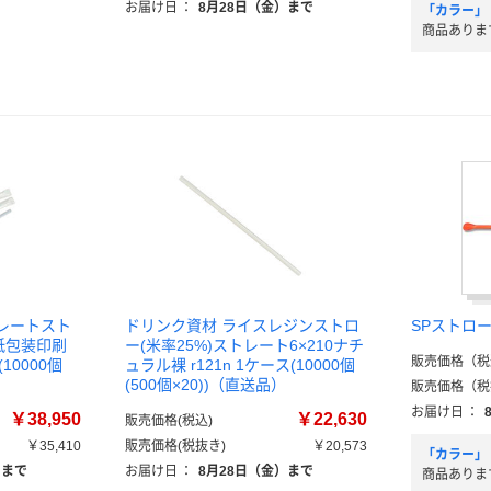
お届け日
：
8月28日（金）まで
「カラー」
商品ありま
トレートスト
ドリンク資材 ライスレジンストロ
SPストロー裸
紙包装印刷
ー(米率25%)ストレート6×210ナチ
販売価格（税
(10000個
ュラル裸 r121n 1ケース(10000個
(500個×20))（直送品）
販売価格（税
お届け日
：
￥38,950
￥22,630
販売価格(税込)
￥35,410
販売価格(税抜き)
￥20,573
「カラー」
）まで
お届け日
：
8月28日（金）まで
商品ありま