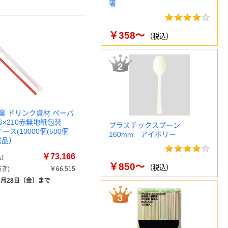
箸
￥358～
（税込）
業 ドリンク資材 ペーパ
×210赤無地紙包装
プラスチックスプーン
1ケース(10000個(500個
160mm アイボリー
送品）
￥73,166
)
￥850～
（税込）
き)
￥66,515
8月28日（金）まで