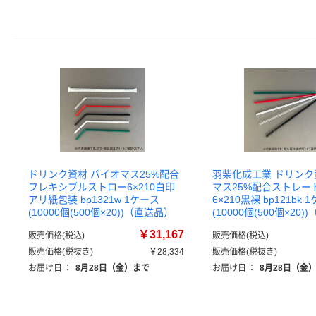
ドリンク資材 バイオマス25%配合
羽柴化成工業 ドリンク
フレキシブルストロー6×210白印
マス25%配合ストレー
アリ紙包装 bp1321w 1ケース
6×210黒裸 bp121bk 
(10000個(500個×20))（直送品）
(10000個(500個×20
￥31,167
販売価格(税込)
販売価格(税込)
販売価格(税抜き)
￥28,334
販売価格(税抜き)
お届け日
：
8月28日（金）まで
お届け日
：
8月28日（金