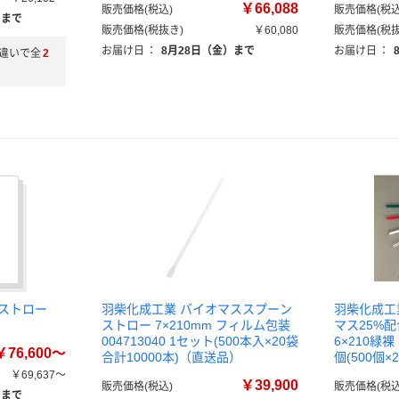
￥66,088
販売価格(税込)
販売価格(税込
）まで
販売価格(税抜き)
￥60,080
販売価格(税抜
お届け日
：
8月28日（金）まで
お届け日
：
違いで全
2
ストロー
羽柴化成工業 バイオマススプーン
羽柴化成工
ストロー 7×210mm フィルム包装
マス25%
004713040 1セット(500本入×20袋
6×210緑裸 
￥76,600～
合計10000本)（直送品）
個(500個×
￥69,637～
￥39,900
販売価格(税込)
販売価格(税込
）まで