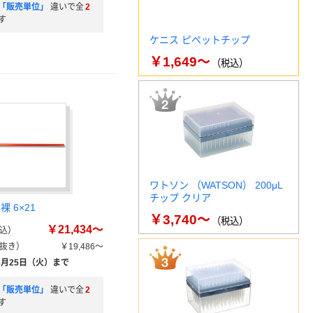
「販売単位」
違いで全
2
す
ケニス ピペットチップ
￥1,649～
（税込）
ワトソン （WATSON） 200μL
チップ クリア
 6×21
￥3,740～
（税込）
￥21,434～
込）
抜き）
￥19,486～
8月25日（火）まで
「販売単位」
違いで全
2
す