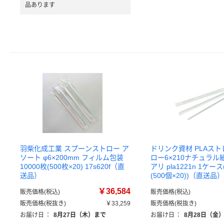
品あります
羽柴化成工業 スプーンストロー ア
ドリンク資材 PLAス
ソート φ6×200mm フィルム包装
ロー6×210ナチュラル
10000枚(500枚×20) 17s620f（直
アリ pla1221n 1ケース
送品）
(500個×20))（直送品）
￥36,584
販売価格(税込)
販売価格(税込)
販売価格(税抜き)
￥33,259
販売価格(税抜き)
お届け日
：
8月27日（木）まで
お届け日
：
8月28日（金