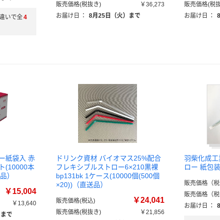
販売価格(税抜き)
￥36,273
販売価格(税抜
お届け日
：
8月25日（火）まで
お届け日
：
違いで全
4
ー紙袋入 赤
ドリンク資材 バイオマス25%配合
羽柴化成工業
ト(10000本
フレキシブルストロー6×210黒裸
ロー 紙包
送品）
bp131bk 1ケース(10000個(500個
販売価格（税
×20))（直送品）
￥15,004
販売価格（税
￥24,041
販売価格(税込)
￥13,640
お届け日
：
販売価格(税抜き)
￥21,856
）まで