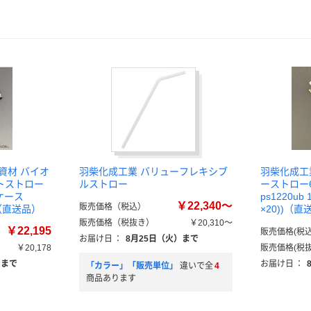
資材 バイオ
羽柴化成工業 バリューフレキシブ
羽柴化成工
トストロー
ルストロー
ーストロー
1ケース
ps1220ub
￥22,340～
販売価格（税込）
))（直送品）
×20))（直
販売価格（税抜き）
￥20,310～
￥22,195
販売価格(税込
お届け日
：
8月25日（火）まで
￥20,178
販売価格(税抜
）まで
お届け日
：
「カラー」「販売単位」
違いで全
4
商品あります