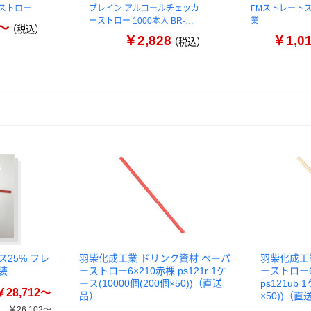
紙ストロー
ブレイン アルコールチェッカ
FMストレート
ーストロー 1000本入 BR-…
業
0～
（税込）
￥2,828
￥1,0
（税込）
25% フレ
羽柴化成工業 ドリンク資材 ペーパ
羽柴化成工
装
ーストロー6×210赤裸 ps121r 1ケ
ーストロー6
ース(10000個(200個×50))（直送
ps121ub 
￥28,712～
品）
×50))（直
￥26,102～