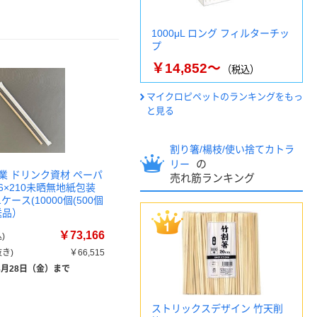
1000μL ロング フィルターチッ
プ
￥14,852～
（税込）
マイクロピペットのランキングをもっ
と見る
割り箸/楊枝/使い捨てカトラ
の
リー
業 ドリンク資材 ペーパ
売れ筋ランキング
6×210未晒無地紙包装
 1ケース(10000個(500個
送品）
￥73,166
)
き)
￥66,515
8月28日（金）まで
ストリックスデザイン 竹天削