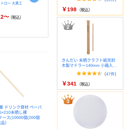
ストロー 大黒工
タピオカストロー 直径
ストレート
￥198
10×210mm
18cm 袋
（税込）
12～
（税込）
￥746～
￥
（税込）
きんだい 未晒クラフト紙完封
木製マドラー140mm 小箱入…
（
47件
）
￥341
（税込）
業 ドリンク資材 ペーパ
×210未晒し裸
1ケース(10000個(200個
送品）