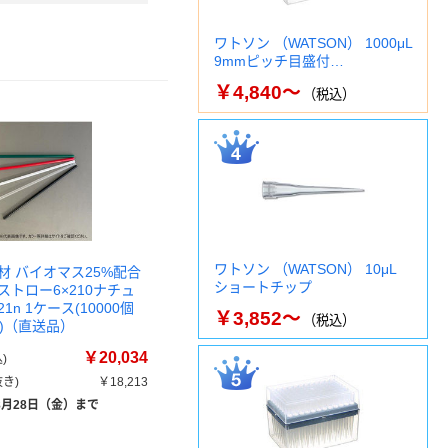
ワトソン （WATSON） 1000μL
9mmピッチ目盛付…
￥4,840～
（税込）
ワトソン （WATSON） 10μL
材 バイオマス25%配合
ショートチップ
ストロー6×210ナチュ
21n 1ケース(10000個
￥3,852～
（税込）
0))（直送品）
￥20,034
)
き)
￥18,213
8月28日（金）まで