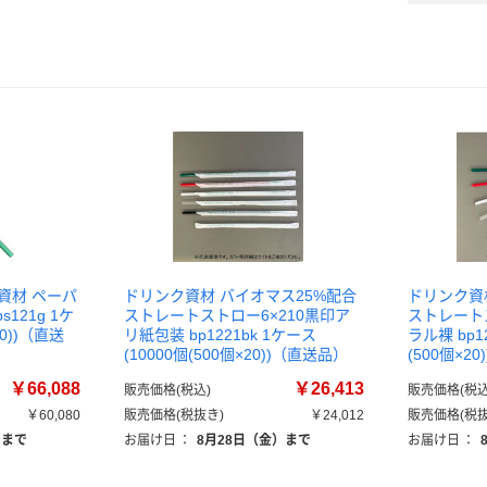
資材 ペーパ
ドリンク資材 バイオマス25%配合
ドリンク資
121g 1ケ
ストレートストロー6×210黒印ア
ストレート
50))（直送
リ紙包装 bp1221bk 1ケース
ラル裸 bp1
(10000個(500個×20))（直送品）
(500個×2
￥66,088
￥26,413
販売価格(税込)
販売価格(税込
￥60,080
販売価格(税抜き)
￥24,012
販売価格(税抜
）まで
お届け日
：
8月28日（金）まで
お届け日
：