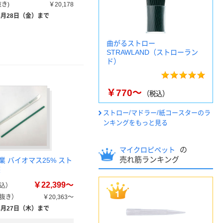
き)
￥20,178
8月28日（金）まで
曲がるストロー
STRAWLAND（ストローラン
ド）
￥770～
（税込）
ストロー/マドラー/紙コースターのラ
ンキングをもっと見る
の
マイクロピペット
売れ筋ランキング
 バイオマス25% スト
装
￥22,399～
込）
抜き）
￥20,363～
8月27日（木）まで