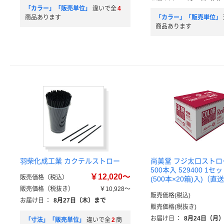
「カラー」「販売単位」
違いで全
4
商品あります
「カラー」「販売単位」
商品あります
羽柴化成工業 カクテルストロー
尚美堂 フジ太口ストロ
500本入 529400 1セッ
￥12,020～
販売価格（税込）
(500本×20箱)入)（直
販売価格（税抜き）
￥10,928～
販売価格(税込)
お届け日
：
8月27日（木）まで
販売価格(税抜き)
お届け日
：
8月24日（月
「寸法」「販売単位」
違いで全
2
商