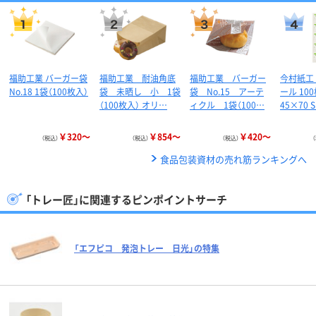
福助工業 バーガー袋
福助工業 耐油角底
福助工業 バーガー
今村紙工
No.18 1袋（100枚入）
袋 未晒し 小 1袋
袋 No.15 アーテ
ール 10
（100枚入） オリ…
ィクル 1袋（100…
45×70 
￥320～
￥854～
￥420～
（税込）
（税込）
（税込）
食品包装資材の売れ筋ランキングへ
「トレー匠」に関連するピンポイントサーチ
「エフピコ 発泡トレー 日光」の特集