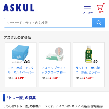
カゴ
メニュー
アスクルの定番品
コピー用紙 アスク
アスクル プラスチ
サントリー 伊右衛
ル マルチペーパー
ックグローブ 粉な
門 「お茶、どうぞ。」
スーパーホワイト+
し（パウダーフリー）
緑茶
￥149～
￥398～
￥528～
（税込）
（税込）
（税込）
「トレー匠」の特集
こちらは
「トレー匠」の特集
ページです。アスクルは、オフィス用品/現場用品/