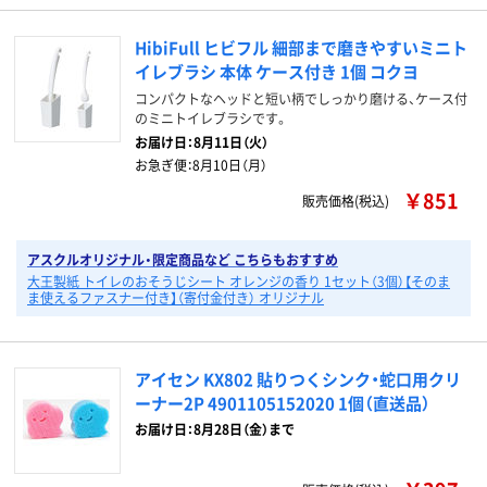
HibiFull ヒビフル 細部まで磨きやすいミニト
イレブラシ 本体 ケース付き 1個 コクヨ
コンパクトなヘッドと短い柄でしっかり磨ける、ケース付
のミニトイレブラシです。
お届け日：
8月11日（火）
お急ぎ便：
8月10日（月）
￥851
販売価格(税込)
アスクルオリジナル・限定商品など こちらもおすすめ
大王製紙 トイレのおそうじシート オレンジの香り 1セット（3個）【そのま
ま使えるファスナー付き】（寄付金付き） オリジナル
アイセン KX802 貼りつくシンク・蛇口用クリ
ーナー2P 4901105152020 1個（直送品）
お届け日：8月28日（金）まで