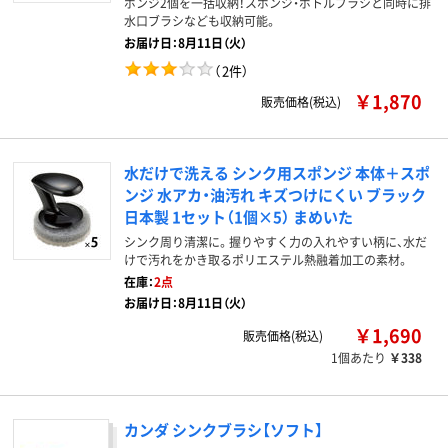
ポンジ2個を一括収納！スポンジ・ボトルブラシと同時に排
水口ブラシなども収納可能。
お届け日：8月11日（火）
（
2件
）
￥1,870
販売価格(税込)
水だけで洗える シンク用スポンジ 本体＋スポ
ンジ 水アカ・油汚れ キズつけにくい ブラック
日本製 1セット（1個×5） まめいた
シンク周り清潔に。握りやすく力の入れやすい柄に、水だ
けで汚れをかき取るポリエステル熱融着加工の素材。
在庫：
2点
お届け日：8月11日（火）
￥1,690
販売価格(税込)
1個あたり
￥338
カンダ シンクブラシ【ソフト】