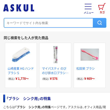
カゴ
メニュー
同じ検索をした人が見た商品
山崎産業 HG ハンド
マイパスティ のび
松田栄 ブラシ
ブラシ S
のび排水口ブラシ
洗いやすい直角ブラ
￥1,778～
￥576
￥469～
（税込）
（税込）
（税込）
シ 伸縮タイプ ホワ
イト 1個 オーエ
「ブラシ シンク用」の特集
こちらは
「ブラシ シンク用」の特集
ページです。アスクルは、オフィス用品/現