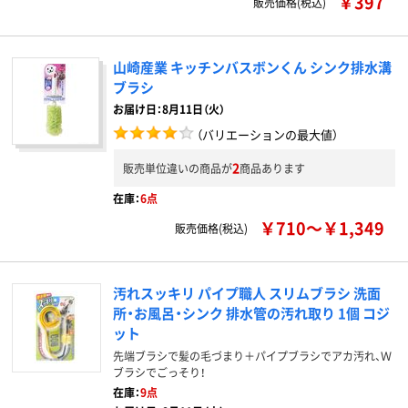
￥397
販売価格(税込)
山崎産業 キッチンバスボンくん シンク排水溝
ブラシ
お届け日：8月11日（火）
（バリエーションの最大値）
2
販売単位違いの商品が
商品あります
在庫：
6点
￥710～￥1,349
販売価格(税込)
汚れスッキリ パイプ職人 スリムブラシ 洗面
所・お風呂・シンク 排水管の汚れ取り 1個 コジ
ット
先端ブラシで髪の毛づまり＋パイプブラシでアカ汚れ、Ｗ
ブラシでごっそり！
在庫：
9点