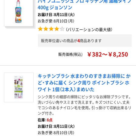
パイプユニッシュ プロ キッチン用 濃縮タイプ
400g ジョンソン
お届け日：
8月11日（火）
お急ぎ便：
8月10日（月）
（バリエーションの最大値）
4
販売単位違いの商品が
商品あります
￥382～￥8,250
販売価格(税込)
キッチンブラシ 水まわりのすきまお掃除に か
ど・すみに届く シンク周り ポイントブラシ ホ
ワイト 1個（2本入）まめいた
シンク周りの細部の掃除にピッタリなお掃除ブラシです。
洗いづらい角やスミまで洗えます。キズつけにくい、丈夫
でコシのあるナイロン毛を使用。引っ掛けて収納出来るリ
ング付き。
在庫：
8点
お届け日：
8月11日（火）
お急ぎ便：
8月10日（月）