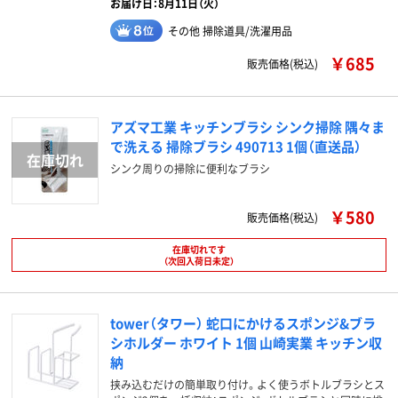
お届け日：8月11日（火）
その他 掃除道具/洗濯用品
￥685
販売価格(税込)
アズマ工業 キッチンブラシ シンク掃除 隅々ま
で洗える 掃除ブラシ 490713 1個（直送品）
シンク周りの掃除に便利なブラシ
￥580
販売価格(税込)
在庫切れです
（次回入荷日未定）
tower（タワー） 蛇口にかけるスポンジ&ブラ
シホルダー ホワイト 1個 山崎実業 キッチン収
納
挟み込むだけの簡単取り付け。よく使うボトルブラシとス