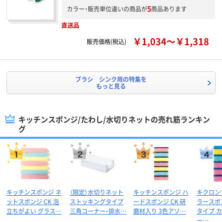
5
カラー・販売単位違いの商品が
商品あります
直送品
￥1,034～￥1,318
販売価格(税込)
ブラシ シンク用の特集を
もっと見る
キッチンスポンジ/たわし/水切りネットの売れ筋ランキン
グ
キッチンスポンジ ネ
（限定）水切りネット
キッチンスポンジ ハ
キクロン
ットスポンジ CK 泡
ストッキングタイプ
ードスポンジ CK 研
ラースポ
立ちがよい グラス…
三角コーナー・排水…
磨材入り 3色アソ…
タイプ 
ー…