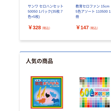
サンワ セロハンセット
教育セロファン 15c
50050 1パック(35枚:7
5色アソート 110500 1
色×5枚)
冊
￥328
￥147
（税込）
（税込）
人気の商品