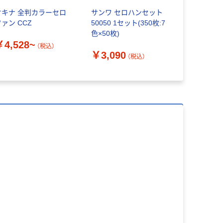
オキナ 全判カラーセロ
サンワ セロハンセット
合鹿製紙 
ァン CCZ
50050 1セット(350枚:7
京花（うす紙
色×50枚)
￥4,528~
（税込）
￥209~
￥3,090
（税込）