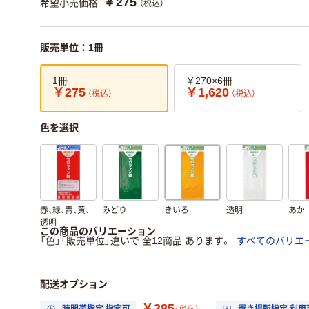
￥275
希望小売価格
（税込）
販売単位：1冊
1冊
￥270×6冊
￥275
￥1,620
（税込）
（税込）
色を選択
赤、緑、青、黄、
みどり
きいろ
透明
あか
透明
この商品のバリエーション
「色」「販売単位」違いで 全12商品 あります。
すべてのバリエ
配送オプション
￥385
時間帯指定 指定可
置き場所指定 利用