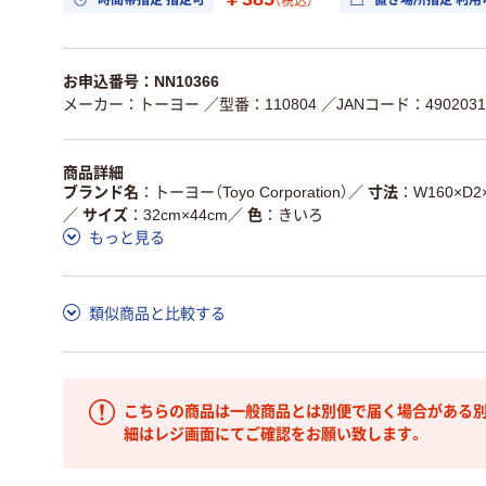
（税込）
お申込番号：NN10366
メーカー：トーヨー
／型番：110804
／JANコード：4902031
商品詳細
ブランド名
トーヨー（Toyo Corporation）
／
寸法
W160×D2
／
サイズ
32cm×44cm
／
色
きいろ
もっと見る
類似商品と比較する
こちらの商品は一般商品とは別便で届く場合がある別
細はレジ画面にてご確認をお願い致します。