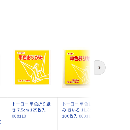
次へ
トーヨー 単色折り紙
トーヨー 単色おりが
トーヨー
き 7.5cm 125枚入
み きいろ 11.8cm
み 17.6c
068110
100枚入 063110 1冊
1冊(100
）