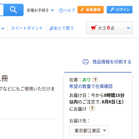
ヘルプ
各種お手続き
0
スイートポイント
あとで買う
カゴ
点
商品情報を印刷する
1冊
在庫：
あり
希望の数量で在庫確認
ングなどにもご使用いただけま
お届け日：今から
9時間15分
以内
のご注文で、
8月8日（土）
にお届け
お届け先：