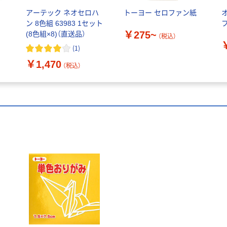
m
アーテック ネオセロハ
トーヨー セロファン紙
ン 8色組 63983 1セット
フ
￥275~
(8色組×8)（直送品）
（税込）
(
1
)
￥1,470
（税込）