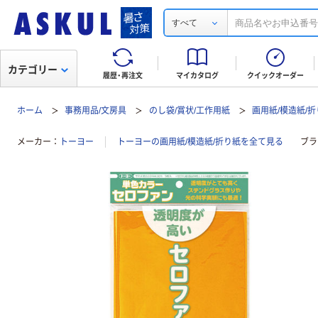
すべて
カテゴリー
履歴・再注文
マイカタログ
クイックオーダー
ホーム
事務用品/文房具
のし袋/賞状/工作用紙
画用紙/模造紙/
メーカー
トーヨー
トーヨーの画用紙/模造紙/折り紙を全て見る
ブラ