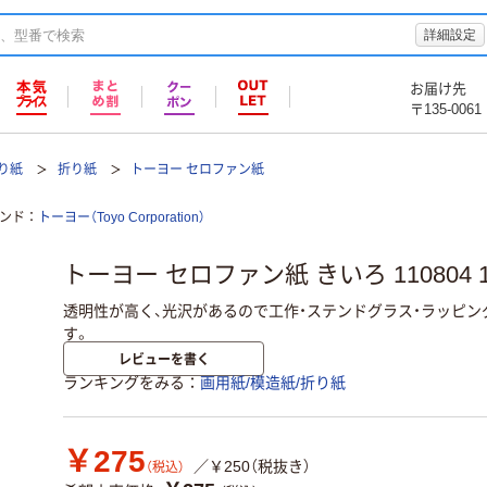
詳細設定
お届け先
〒135-0061
折り紙
折り紙
トーヨー セロファン紙
ンド
トーヨー（Toyo Corporation）
トーヨー セロファン紙 きいろ 110804 
透明性が高く、光沢があるので工作・ステンドグラス・ラッピ
す。
レビューを書く
ランキングをみる
画用紙/模造紙/折り紙
￥275
／￥250（税抜き）
（税込）