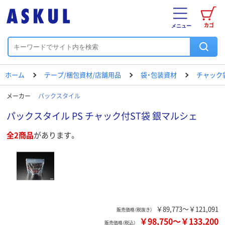
カゴ
メニュー
ホーム
テープ/梱包資材/店舗用品
袋・包装資材
チャック
メーカー
パックスタイル
パックスタイル PS チャック付ST袋 銀マルシェ
全2商品
があります。
￥89,773～￥121,091
販売価格（税抜き）
￥98,750
～
￥133,200
販売価格（税込）