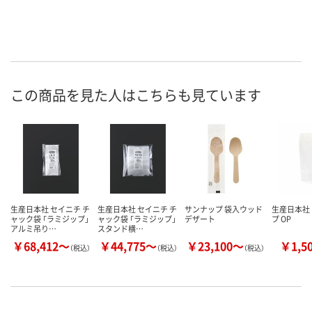
この商品を見た人はこちらも見ています
生産日本社 セイニチ チ
生産日本社 セイニチ チ
サンナップ 袋入ウッド
生産日本社
ャック袋 「ラミジップ」
ャック袋 「ラミジップ」
デザート
プ OP
アルミ吊り…
スタンド横…
￥68,412～
￥44,775～
￥23,100～
￥1,5
（税込）
（税込）
（税込）