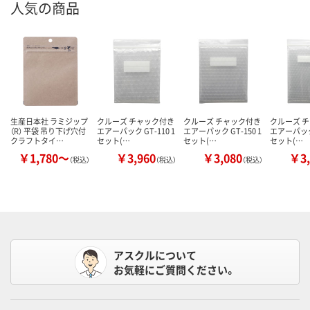
人気の商品
生産日本社 ラミジップ
クルーズ チャック付き
クルーズ チャック付き
クルーズ 
（R） 平袋 吊り下げ穴付
エアーパック GT-110 1
エアーパック GT-150 1
エアーパック 
クラフトタイ…
セット(…
セット(…
セット(…
￥1,780～
￥3,960
￥3,080
￥3,
（税込）
（税込）
（税込）
アスクルについて
お気軽にご質問ください。