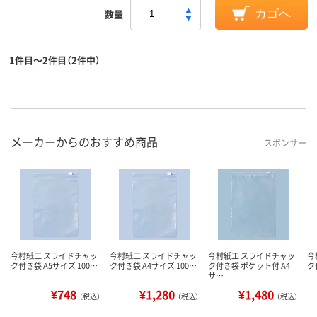
数量
カゴへ
1件目～2件目（2件中）
メーカーからのおすすめ商品
スポンサー
今村紙工 スライドチャッ
今村紙工 スライドチャッ
今村紙工 スライドチャッ
今
ク付き袋 A5サイズ 100…
ク付き袋 A4サイズ 100…
ク付き袋 ポケット付 A4
ク
サ…
¥748
¥1,280
¥1,480
（税込）
（税込）
（税込）