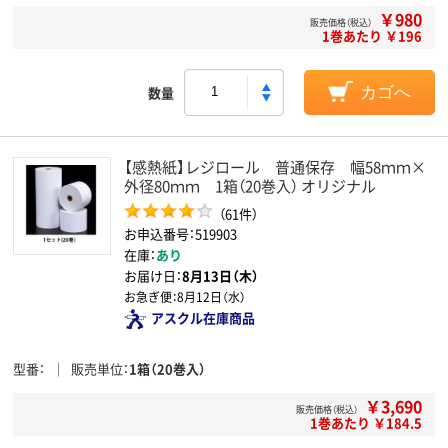
￥980
販売価格（税込）
1巻あたり ￥196
数量
カゴへ
【感熱紙】レジロール 普通保存 幅58ｍｍ×
外径80ｍｍ 1箱（20巻入） オリジナル
（61件）
お申込番号：519903
在庫：
あり
お届け日：
8月13日（木）
お急ぎ便：
8月12日（水）
アスクル在庫商品
型番
販売単位
1箱（20巻入）
￥3,690
販売価格（税込）
1巻あたり ￥184.5