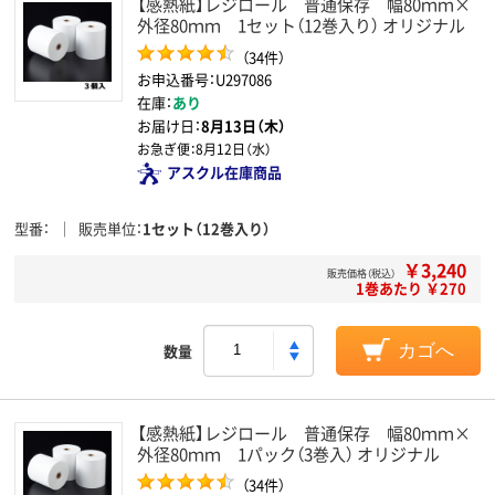
【感熱紙】レジロール 普通保存 幅80ｍｍ×
外径80ｍｍ 1セット（12巻入り） オリジナル
（34件）
お申込番号：U297086
在庫：
あり
お届け日：
8月13日（木）
お急ぎ便：
8月12日（水）
アスクル在庫商品
型番
販売単位
1セット（12巻入り）
￥3,240
販売価格（税込）
1巻あたり ￥270
数量
カゴへ
【感熱紙】レジロール 普通保存 幅80ｍｍ×
外径80ｍｍ 1パック（3巻入） オリジナル
（34件）