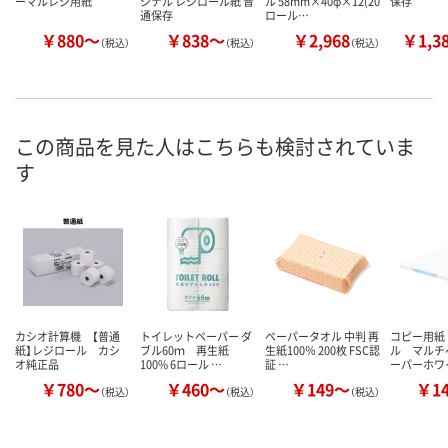
ーマルレジ用紙
ジナル レジロール紙 普
ル 58mm×40φ×12(20
保存
通保存
ロール…
￥880～
￥838～
￥2,968
￥1,3
（税込）
（税込）
（税込）
この商品を見た人はこちらも検討されていま
す
カシオ計算機 【普通
トイレットペーパー ダ
ペーパータオル 中判 再
コピー用紙
紙】レジロール カシ
ブル60ｍ 再生紙
生紙100％ 200枚 FSC認
ル マルチ
オ純正品
100% 6ロール …
証 …
ーパーホワ
￥780～
￥460～
￥149～
￥1
（税込）
（税込）
（税込）