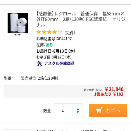
【感熱紙】レジロール 普通保存 幅58ｍｍ×
外径80ｍｍ 2箱（120巻） FSC認証紙 オリジ
ナル
（61件）
お申込番号：XP44197
在庫：
あり
お届け日：
8月13日（木）
お急ぎ便：
8月12日（水）
アスクル在庫商品
型番
販売単位
2箱（120巻）
￥21,840
販売価格（税込）
1巻あたり ￥182
数量
カゴへ