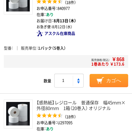
（18件）
お申込番号：840977
在庫：
あり
お届け日：
8月13日（木）
お急ぎ便：
8月12日（水）
アスクル在庫商品
型番
販売単位
1パック（5巻入）
￥868
販売価格（税込）
1巻あたり ￥173.6
数量
カゴへ
【感熱紙】レジロール 普通保存 幅45ｍｍ×
外径80ｍｍ 1箱（20巻入） オリジナル
（18件）
お申込番号：U297095
在庫：
あり