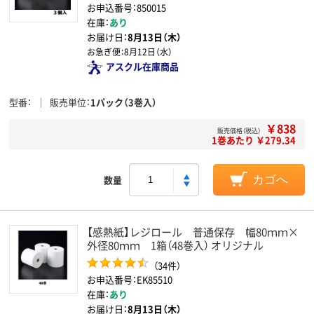
お申込番号：850015
在庫：
あり
お届け日：
8月13日（木）
お急ぎ便：
8月12日（水）
アスクル在庫商品
型番
販売単位
1パック（3巻入）
￥838
販売価格（税込）
1巻あたり ￥279.34
数量
カゴへ
【感熱紙】レジロール 普通保存 幅80ｍｍ×
外径80ｍｍ 1箱（48巻入） オリジナル
（34件）
お申込番号：EK85510
在庫：
あり
お届け日：
8月13日（木）