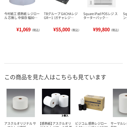
今村紙工 感熱紙 レジロー
TBグループ GACHAレジ
Square iPad POSレジ ス
S
ル 芯無し 中保存 幅80…
GRー1 （ガチャレジ…
ターターパック…
ン
¥1,069
¥55,000
¥99,800
（税込）
（税込）
（税込）
この商品を見た人はこちらも見ています
アスクルオリジナル サ
【感熱紙】アスクルオリ
ビジコム 感熱レジロー
サーマルレ