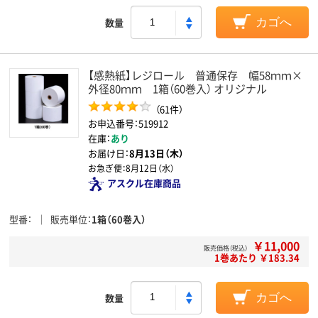
数量
カゴへ
【感熱紙】レジロール 普通保存 幅58ｍｍ×
外径80ｍｍ 1箱（60巻入） オリジナル
（61件）
お申込番号：519912
在庫：
あり
お届け日：
8月13日（木）
お急ぎ便：
8月12日（水）
アスクル在庫商品
型番
販売単位
1箱（60巻入）
￥11,000
販売価格（税込）
1巻あたり ￥183.34
数量
カゴへ