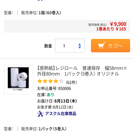
型番
販売単位
1箱（60巻入）
￥9,900
販売価格（税込）
1巻あたり ￥165
数量
カゴへ
【感熱紙】レジロール 普通保存 幅58ｍｍ×
外径80ｍｍ 1パック（5巻入） オリジナル
（61件）
お申込番号：850006
在庫：
あり
お届け日：
8月13日（木）
お急ぎ便：
8月12日（水）
アスクル在庫商品
型番
販売単位
1パック（5巻入）