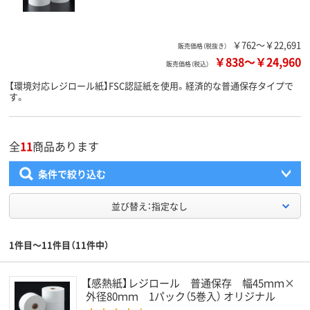
￥762～￥22,691
販売価格（税抜き）
￥838
～
￥24,960
販売価格（税込）
【環境対応レジロール紙】FSC認証紙を使用。経済的な普通保存タイプで
す。
全
11
商品あります
条件で絞り込む
並び替え：指定なし
1件目～11件目（11件中）
【感熱紙】レジロール 普通保存 幅45ｍｍ×
外径80ｍｍ 1パック（5巻入） オリジナル