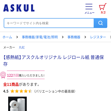
カゴ
メニュー
ホーム
事務機器/家電/電池/照明
事務機器
レジスター
メーカー
丸紅
【感熱紙】アスクルオリジナル レジロール紙 普通保
存
122
万回
購入いただきました！
全11商品
があります。
4.5
（バリエーション中の最高値）