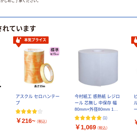
かじめご了承ください。
されています
本気プライス
アスクル セロハンテー
今村紙工 感熱紙 レジロ
ス
プ
ール 芯無し 中保存 幅
ル
80mm×外径80mm 1パ
ー
ック（3巻入）
2
(
1
)
￥216~
（税込）
￥1,069
（税込）