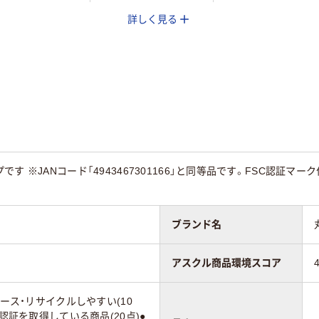
詳しく見る
ロール（感熱紙）
レジロール（感熱紙）
レジロール（感熱紙）
す ※JANコード「4943467301166」と同等品です。FSC認証
ブランド名
アスクル商品環境スコア
ユース・リサイクルしやすい(10
に認証を取得している商品(20点)●