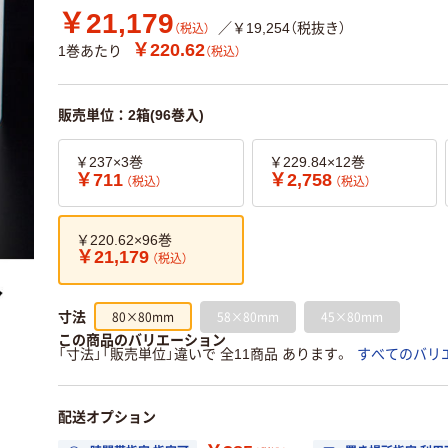
￥21,179
／￥19,254（税抜き）
（税込）
￥220.62
1巻あたり
（税込）
販売単位：2箱(96巻入)
￥237×3巻
￥229.84×12巻
￥711
￥2,758
（税込）
（税込）
￥220.62×96巻
￥21,179
（税込）
80×80mm
58×80mm
45×80mm
寸法
この商品のバリエーション
「寸法」「販売単位」違いで 全11商品 あります。
すべてのバリ
配送オプション