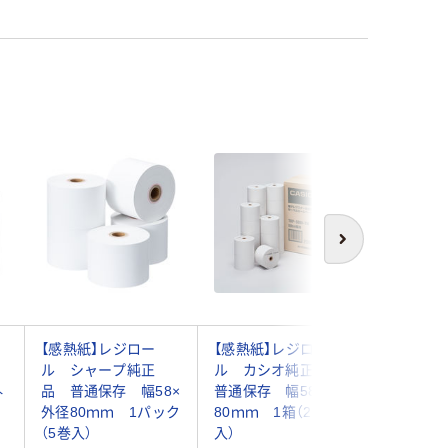
次へ
【感熱紙】レジロー
【感熱紙】レジロー
セイコー
ル シャープ純正
ル カシオ純正品
TRP080
外
品 普通保存 幅58×
普通保存 幅58×外径
（3巻入）
外径80ｍｍ 1パック
80ｍｍ 1箱（20巻
（5巻入）
入）