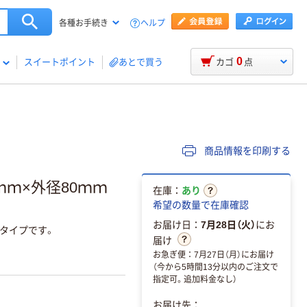
ヘルプ
各種お手続き
0
スイートポイント
あとで買う
カゴ
点
商品情報を印刷する
ｍｍ×外径80ｍｍ
在庫：
あり
希望の数量で在庫確認
お届け日：
7月28日（火）
にお
存タイプです。
届け
お急ぎ便：7月27日（月）にお届け
（今から5時間13分以内のご注文で
指定可。追加料金なし）
お届け先：