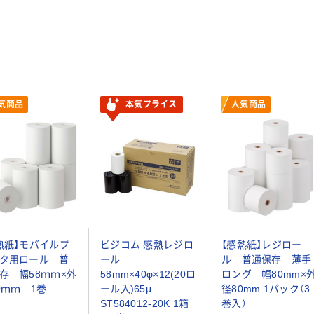
気商品
本気プライス
人気商品
熱紙】モバイルプ
ビジコム 感熱レジロ
【感熱紙】レジロー
タ用ロール 普
ール
ル 普通保存 薄手
存 幅58ｍｍ×外
58mm×40φ×12(20ロ
ロング 幅80mm×
0ｍｍ 1巻
ール入)65μ
径80mm 1パック（3
ST584012-20K 1箱
巻入）