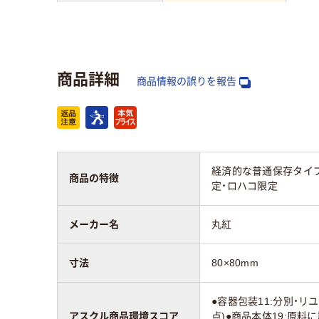
種類
レジロール（感熱紙）
レジ
アスクル商品環境
40
40
商品詳細
スコア
商品情報の誤りを報告
経済的な普通保存タイプで
商品の特徴
定・ロハコ限定
メーカー名
丸紅
寸法
80×80mm
●容器包装11:分別・リ
アスクル商品環境スコア
点)●商品本体19:原料