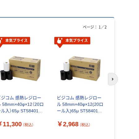
ページ：
1
／
2
本気プライス
本気プライス
本気プ
次のスライド
ビジコム 感熱レジロー
ビジコム 感熱レジロー
ティッシュ
 58mm×40φ×12（20ロ
ル 58mm×40φ×12(20ロ
ックス 150
ル入）65μ ST584012-
ール入)65μ ST584012-
スクル ス
0K 100巻
20K 1箱(20巻入)
クト ビビッ
￥11,300
￥2,968
証
（税込）
（税込）
￥328~