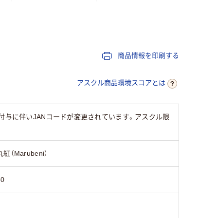
レジロール（感熱紙）
レジロール（感熱紙）
商品情報を印刷する
アスクル商品環境スコアとは
マーク付与に伴いJANコードが変更されています。アスクル限
丸紅（Marubeni）
40