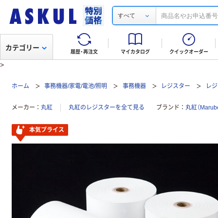
すべて
カテゴリー
履歴・再注文
マイカタログ
クイックオーダー
>
ホーム
事務機器/家電/電池/照明
事務機器
レジスター
レジ
メーカー
丸紅
丸紅のレジスターを全て見る
ブランド
丸紅（Marube
本気プライス