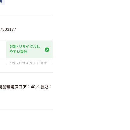
可
303177
分別・リサイクルし
やすい設計
分別・リサイクルしやす
い設計
温室効果ガスなどの
削減
商品環境スコア
40
／
長さ
詳細「
アスクル商品環境スコ