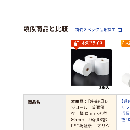
類似商品と比較
類似スペック品を探す
本気プライス
人
本商品：
【感熱紙】レ
【感
商品名
ジロール 普通保
リン
存 幅80ｍｍ×外径
通保
80ｍｍ 2箱（96巻）
径4
FSC認証紙 オリジ