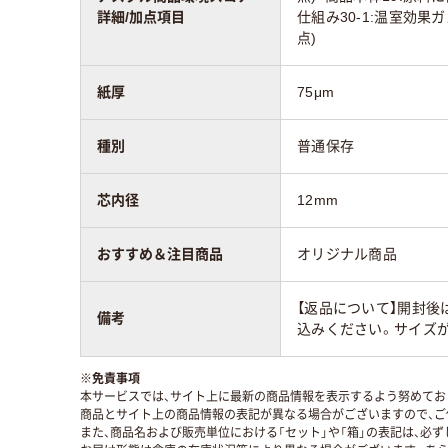
詳細/加点項目
仕組み30-1:温室効果
点)
紙厚
75μm
種別
普通保存
芯内径
12mm
おすすめ＆注目商品
オリジナル商品
【返品について】開封後
備考
込みください。サイズ
※
免責事項
本サービスでは、サイト上に最新の商品情報を表示するよう努めており
商品とサイト上の商品情報の表記が異なる場合がございますので、ご
また、商品名および販売単位における「セット」や「箱」の表記は、必