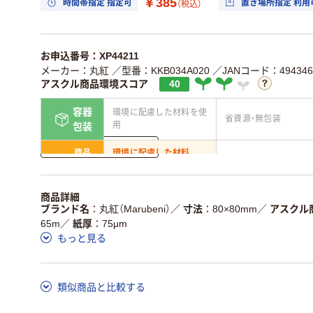
￥385
時間帯指定 指定可
置き場所指定 利用
（税込）
お申込番号：XP44211
メーカー：丸紅
／型番：KKB034A020
／JANコード：4943467
アスクル商品環境スコア
40
容器
環境に配慮した材料を使
省資源・無包装
用
包装
詳しく見る
商品
環境に配慮した材料
省資源・省エネ・節水
本体
を使用
独自の回収スキームがあ
アスクルで資源循環し
商品詳細
仕組
る
ている
ブランド名
丸紅（Marubeni）
／
寸法
80×80mm
／
アスクル
65m
／
紙厚
75μm
この商品の環境配慮ポイントです。詳しくはページ下部の商品
もっと見る
ア詳細／加点項目
」で確認できます。
類似商品と比較する