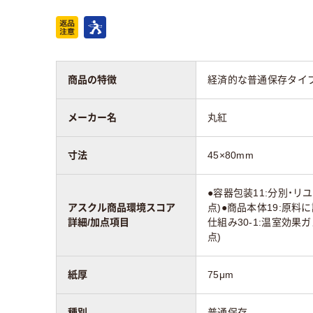
商品の特徴
経済的な普通保存タイ
メーカー名
丸紅
寸法
45×80mm
●容器包装11:分別・リ
アスクル商品環境スコア
点)●商品本体19:原料
詳細/加点項目
仕組み30-1:温室効果
点)
紙厚
75μm
種別
普通保存