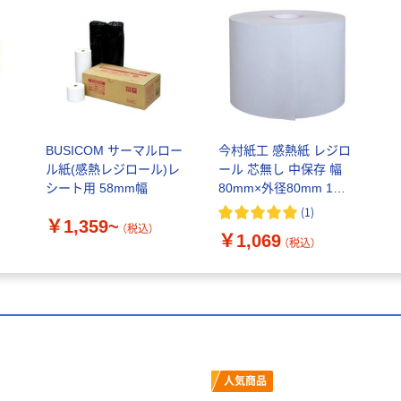
サ
BUSICOM サーマルロー
今村紙工 感熱紙 レジロ
ル紙(感熱レジロール)レ
ール 芯無し 中保存 幅
シート用 58mm幅
80mm×外径80mm 1パ
ック（3巻入）
(
1
)
￥1,359~
（税込）
￥1,069
（税込）
人気商品