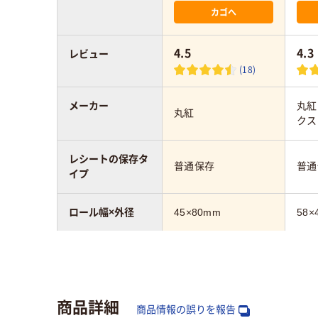
カゴへ
4.5
4.3
レビュー
(18)
メーカー
丸紅
丸紅
クス
レシートの保存タ
普通保存
普通
イプ
ロール幅×外径
45×80mm
58×
種類
レジロール（感熱紙）
レジ
アスクル商品環境
40
40
商品詳細
スコア
商品情報の誤りを報告