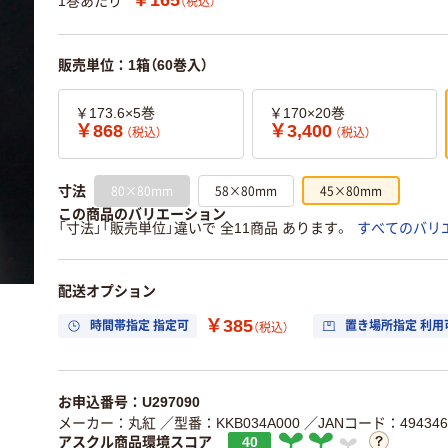
1巻あたり
（税込）
販売単位：1箱（60巻入）
￥173.6×5巻
￥170×20巻
￥868
￥3,400
（税込）
（税込）
80×80mm
58×80mm
45×80mm
寸法
この商品のバリエーション
「寸法」「販売単位」違いで 全11商品 あります。
すべてのバリ
配送オプション
￥385
時間帯指定 指定可
置き場所指定 利用
（税込）
お申込番号：U297090
メーカー：丸紅
／型番：KKB034A000
／JANコード：4943467
アスクル商品環境スコア
40