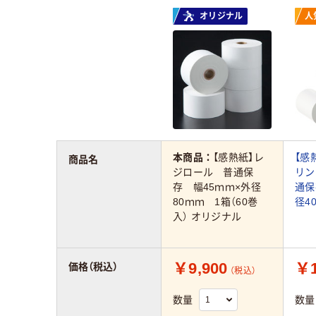
オリジナル
人
本商品：
【感熱紙】レ
【感
商品名
ジロール 普通保
リン
存 幅45ｍｍ×外径
通保
80ｍｍ 1箱（60巻
径4
入） オリジナル
￥9,900
￥1
価格（税込）
（税込）
数量
数量