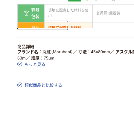
容器
環境に配慮した材料を使
省資源・無包装
用
包装
詳しく見る
商品
環境に配慮した材料
省資源・省エネ・節水
本体
を使用
独自の回収スキームがあ
アスクルで資源循環し
商品詳細
仕組
る
ている
ブランド名
丸紅（Marubeni）
／
寸法
45×80mm
／
アスクル
63m
／
紙厚
75μm
この商品の環境配慮ポイントです。詳しくはページ下部の商品
もっと見る
ア詳細／加点項目
」で確認できます。
類似商品と比較する