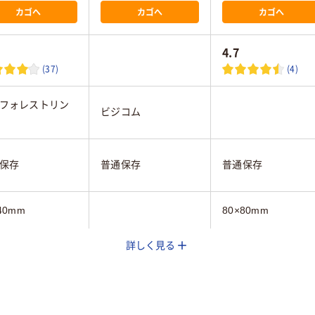
カゴへ
カゴへ
カゴへ
4.7
(37)
(4)
フォレストリン
ビジコム
保存
普通保存
普通保存
40mm
80×80mm
詳しく見る
ロール（感熱紙）
レジロール（感熱紙）
レジロール（感熱紙）