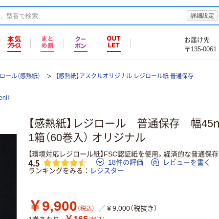
詳細設定
お届け先
〒135-0061
ロール（感熱紙）
【感熱紙】アスクルオリジナル レジロール紙 普通保存
ni）
【感熱紙】レジロール 普通保存 幅45
1箱（60巻入） オリジナル
【環境対応レジロール紙】FSC認証紙を使用。経済的な普通保
4.5
18件の評価
レビューを書く
ランキングをみる
レジスター
￥9,900
／￥9,000（税抜き）
（税込）
￥165