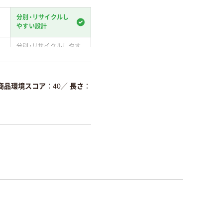
分別・リサイクルし
やすい設計
分別・リサイクルしやす
い設計
温室効果ガスなどの
削減
商品環境スコア
40
／
長さ
詳細「
アスクル商品環境スコ