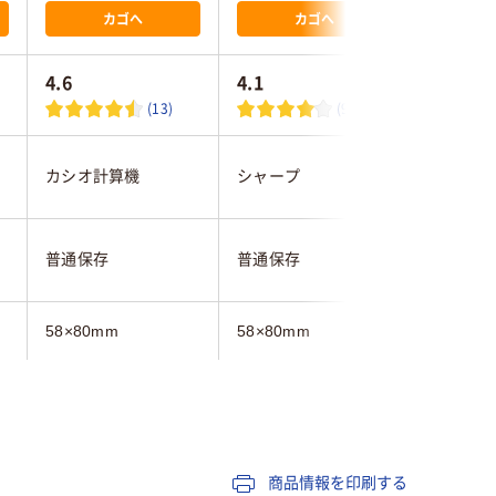
カゴへ
カゴへ
4.6
4.1
4.0
(13)
(9)
カシオ計算機
シャープ
エプソン
普通保存
普通保存
普通保存
58×80mm
58×80mm
80×80m
レジロール（感熱紙）
レジロール（感熱紙）
商品情報を印刷する