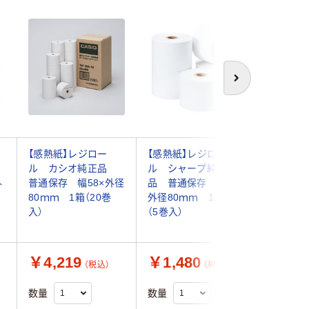
次へ
【感熱紙】レジロー
【感熱紙】レジロー
セイコー
ル カシオ純正品
ル シャープ純正
TRP080
外
普通保存 幅58×外径
品 普通保存 幅58×
（3巻入）
80ｍｍ 1箱（20巻
外径80ｍｍ 1パック
入）
（5巻入）
￥4,219
￥1,480
￥1,9
（税込）
（税込）
数量
数量
数量