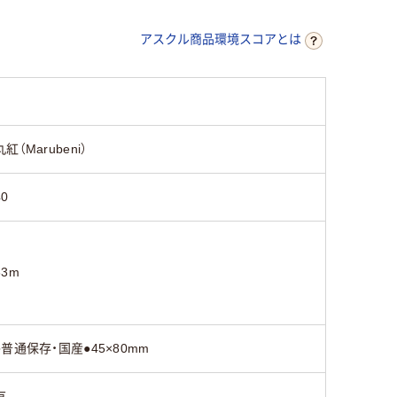
アスクル商品環境スコアとは
丸紅（Marubeni）
40
63m
●普通保存・国産●45×80mm
有