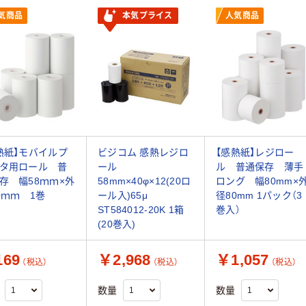
気商品
本気プライス
人気商品
熱紙】モバイルプ
ビジコム 感熱レジロ
【感熱紙】レジロー
タ用ロール 普
ール
ル 普通保存 薄手
存 幅58ｍｍ×外
58mm×40φ×12(20ロ
ロング 幅80mm×
0ｍｍ 1巻
ール入)65μ
径80mm 1パック（3
ST584012-20K 1箱
巻入）
(20巻入)
69
￥2,968
￥1,057
（税込）
（税込）
（税込）
数量
数量