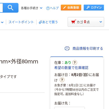
ヘルプ
各種お手続き
0
スイートポイント
あとで買う
カゴ
点
商品情報を印刷する
ｍｍ×外径80ｍｍ
在庫：
あり
希望の数量で在庫確認
お届け日：
8月2日（日）
にお届
存タイプです
け
お急ぎ便：8月1日（土）にお届け
（今から7時間56分以内のご注文で
指定可。追加料金なし）
お届け先：