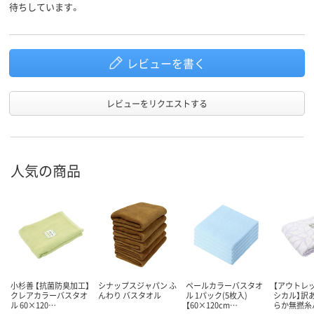
待ちしています。
レビューを書く
レビューをリクエストする
人気の商品
小杉善 【抗菌防臭加工】
シナップスジャパン ふ
ペールカラーバスタオ
【アウトレッ
クレアカラーバスタオ
んわり バスタオル
ル 1パック(5枚入)
シカル】訳あ
ル 60×120…
【60×120cm…
らか無撚糸