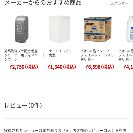
メーカーからのおすすめ商品
スポンサー
対馬海洋プラ配合 便座
マーナ トイレポッ
ビオレu 泡ハンドソー
ビオレu
クリーナー用 ディスペ
ト 角型
プ マイルドシトラスの
プ マイ
ンサー【…
香り 業…
香り 業…
¥2,750（税込）
¥1,640（税込）
¥6,598（税込）
¥4,
レビュー（0件）
投稿されたレビューはまだありません。お客様のレビューコメントをお