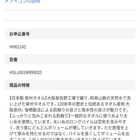
アイコンの説明
お申込番号
HH62142
型番
HSLs501W999025
商品の特徴
【日本製 泉州タオル】大阪泉佐野工場で織り、和泉山脈の天然水で洗
い上げた泉州タオルです。120余年の歴史と伝統あるタオル産地 大
阪泉州。後晒製法による肌触りの良さと吸水性の良さが魅力です。
【ふっかりと包みこまれる肌触り】一般的なタオルに使う糸より太
い糸を使用しています。太い糸のロングパイルは空気を含みやす
く、洗う度にどんどんボリュームが増していきます。ただ密度を上
げて厚みを持たせるのではなく、パイルを長くしてボリュームを出
すことで、ふかふかだけど乾きやすいタオルに仕上げています。