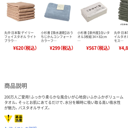
丸中 日本製 デイリー
小杉善 【吸水速乾】おう
小杉善 【泉州産】白いタ
丸中 日本
フェイスタオル ライト
ちじかんコンフォート
オル3枚組 34×82cm
イルタオ
ブラウ…
カラーフ…
…
モス…
¥620（税込）
¥299（税込）
¥567（税込）
¥4,
商品説明
200万人ご愛用！ふっかり柔らかな風合いが心地良いふかふかボリューム
タオル。そっとお肌にあてるだけで、水分を瞬時に吸い取る高い吸水性
が魅力。バスタオルサイズ。