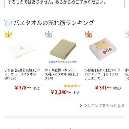
するものではありません。あらかじめご了承ください。
バスタオルの売れ筋ランキング
小杉善 【抗菌防臭加工】ク
ホテ ル仕様レギュラー
小杉善 【吸水・速乾マイク
小
レアカラーバスタオル
大判バスタオル 1枚 【82
ロファイバー】マイクロ
判
60×120…
Ｘ140…
ジュエルカラ…
ト
￥378～
￥331～
（税込）
（税込）
￥2,340～
（税込）
ランキングをもっと見る