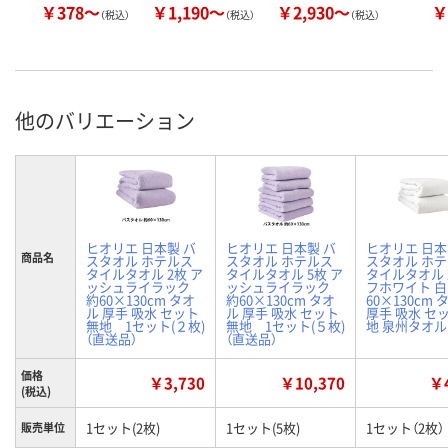
￥378～
￥1,190～
￥2,930～
￥
（税込）
（税込）
（税込）
他のバリエーション
ヒオリエ 日本製 バ
ヒオリエ 日本製 バ
ヒオリエ 日本
商品名
スタオル ホテルス
スタオル ホテルス
スタオル ホ
タイルタオル 2枚 ア
タイルタオル 5枚 ア
タイルタオル 
ッシュライラック
ッシュライラック
フホワイト 白
約60×130cm タオ
約60×130cm タオ
60×130cm 
ル 厚手 吸水 セット
ル 厚手 吸水 セット
厚手 吸水 セ
無地 1セット(２枚)
無地 1セット(５枚)
地 泉州タオル
（直送品）
（直送品）
価格
￥3,730
￥10,370
￥4
(税込)
1セット(2枚)
1セット(5枚)
1セット（2枚）
販売単位