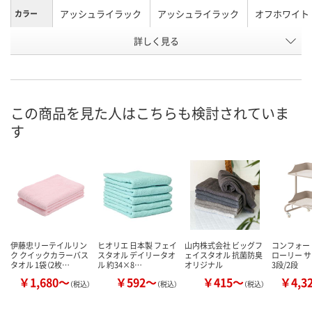
アッシュライラック
アッシュライラック
オフホワイト
カラー
お申込番
詳しく見る
X106627
X106638
P637231
号
直送品
直送品
9点
在庫
8月8日（土）
お届け日
この商品を見た人はこちらも検討されていま
す
数量
お取り扱い終了しま
お取り扱い終了しま
した
した
カ
伊藤忠リーテイルリン
ヒオリエ 日本製 フェイ
山内株式会社 ビッグフ
コンフォー
ク クイックカラーバス
スタオル デイリータオ
ェイスタオル 抗菌防臭
ローリー 
タオル 1袋（2枚…
ル 約34×8…
オリジナル
3段/2段
￥1,680～
￥592～
￥415～
￥4,3
（税込）
（税込）
（税込）