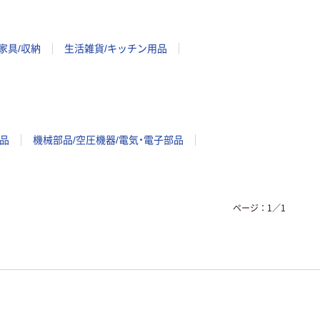
家具/収納
生活雑貨/キッチン用品
品
機械部品/空圧機器/電気・電子部品
ページ：
1
／
1