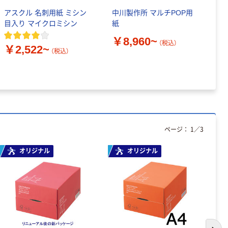
アスクル 名刺用紙 ミシン
中川製作所 マルチPOP用
コ
目入り マイクロミシン
紙
タ
入
￥8,960~
（税込）
￥2,522~
￥
（税込）
ページ：
1
／
3
オリジナル
オリジナル