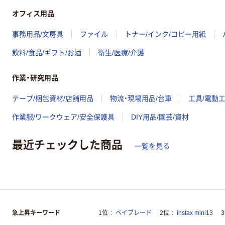
オフィス用品
事務用品/文房具
ファイル
トナー/インク/コピー用紙
飲料/食品/ギフト/お酒
衛生/医療/介護
作業・研究用品
テープ/梱包資材/店舗用品
物流・現場用品/台車
工具/電動
作業服/ワークウェア/安全保護具
DIY用品/園芸/資材
最近チェックした商品
一覧を見る
急上昇キーワード
1位
ベイブレード
2位
instax mini13