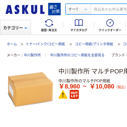
すべて
カテゴリー
履歴・再注文
マイカタログ
クイックオーダー
ホーム
トナー/インク/コピー用紙
コピー用紙/プリンタ用紙
コ
メーカー
中川製作所
中川製作所のコピー用紙を全部見る
ブランド
中川製作所 マルチPOP
中川製作所のマルチPOP用紙
￥8,960
~
￥10,080
（税込）