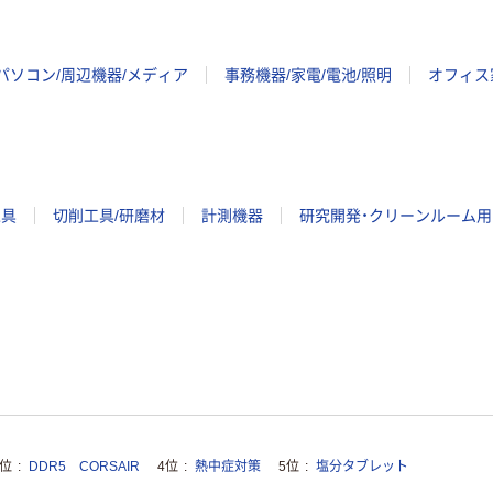
パソコン/周辺機器/メディア
事務機器/家電/電池/照明
オフィス
工具
切削工具/研磨材
計測機器
研究開発・クリーンルーム用
3位
DDR5 CORSAIR
4位
熱中症対策
5位
塩分タブレット