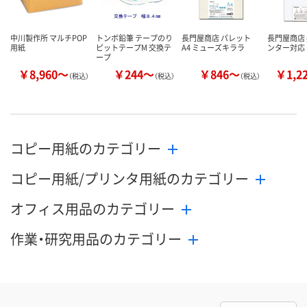
中川製作所 マルチPOP
トンボ鉛筆 テープのり
長門屋商店 パレット
長門屋商店 
用紙
ピットテープM 交換テ
A4 ミューズキララ
ンター対応
ープ
￥8,960～
￥244～
￥846～
￥1,2
（税込）
（税込）
（税込）
コピー用紙のカテゴリー
コピー用紙/プリンタ用紙のカテゴリー
オフィス用品のカテゴリー
作業・研究用品のカテゴリー