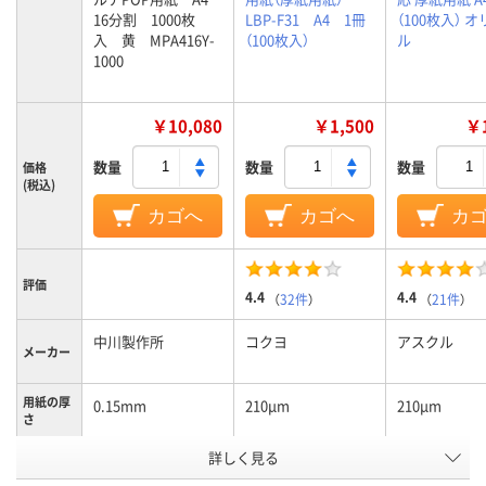
16分割 1000枚
LBP-F31 A4 1冊
（100枚入） 
入 黄 MPA416Y-
（100枚入）
ル
1000
￥10,080
￥1,500
￥1
数量
数量
数量
価格
(税込)
カゴへ
カゴへ
カ
評価
4.4
4.4
（
32件
）
（
21件
）
中川製作所
コクヨ
アスクル
メーカー
用紙の厚
0.15mm
210μm
210μm
さ
詳しく見る
その他/特殊用紙
フルカラー用紙
フルカラー用
用紙の種
類