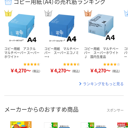
コピー用紙（A4）の売れ筋ランキング
コピー用紙 アスクル
コピー用紙 マルチペー
コピー用紙 マルチペー
コ
マルチペーパー スーパー
パー スーパーエコノミ
パー スーパーホワイト
パ
ホワイト+
ー+
Ｊ 国内生産品
ー
￥4,270～
￥4,270～
￥4,270～
（税込）
（税込）
（税込）
ランキングをもっと見る
メーカーからのおすすめ商品
スポンサー