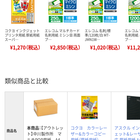
コクヨ インクジェット
エレコム マルチカード
エレコム 名刺/標
エレコム
プリンタ用紙 厚紙用紙
名刺用紙 ミシン目 両面
準/120枚/白 MT-
名刺用紙 
スーパ…
プ…
JMN1W…
プ…
¥1,270（税込）
¥2,850（税込）
¥1,020（税込）
¥11,
類似商品と比較
本商品：
【アウトレッ
コクヨ カラーレー
アスクル イ
商品名
ト】中川製作所 マ
ザー&カラーコピー
ェット&レー
ルチPOP用紙 A4
用紙（厚紙用紙）
応 厚紙用紙 A4