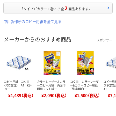
2
「タイプ」「カラー」 違いで 全
商品あります。
中川製作所のコピー用紙を全て見る
メーカーからのおすすめ商品
スポンサー
コピー用紙 コクヨ
カラーレーザー＆カラ
コクヨ カラーレーザ
コピー用
〈FSC認証〉 A4 KB-
ーコピー用紙 両面印
ー&カラーコピー用紙
〈FSC認証
39…
刷用マット紙…
（厚紙用紙）…
39…
¥1,439（税込）
¥2,090（税込）
¥1,500（税込）
¥7,