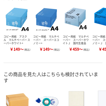
コピー用紙 アスク
コピー用紙 マルチペ
コピー用紙 マルチペ
コピー用紙
ル マルチペーパー ス
ーパー スーパーエコ
ーパー スーパーホワ
ーパー ス
ーパーホワイト+
ノミー+
イトＪ 国内生産品
ノミーＪ 
￥149～
￥149～
￥459～
￥4
（税込）
（税込）
（税込）
この商品を見た人はこちらも検討されていま
す