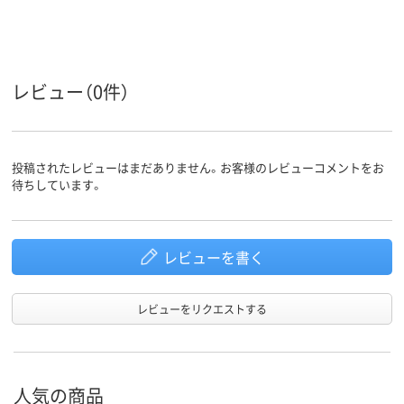
1000
100、100枚
100
枚数
アスクル
商品環境
55
35
レビュー（0件）
スコア
投稿されたレビューはまだありません。お客様のレビューコメントをお
待ちしています。
レビューを書く
レビューをリクエストする
人気の商品