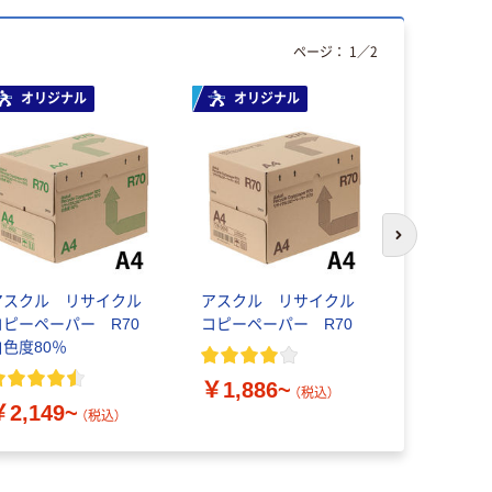
ページ：
1
／
2
オリジナル
オリジナル
オリジ
次のスライド
アスクル リサイクル
アスクル リサイクル
アスクル 
コピーペーパー R70
コピーペーパー R70
ーパー 国
白色度80％
￥1,886~
￥1,180
（税込）
￥2,149~
（税込）