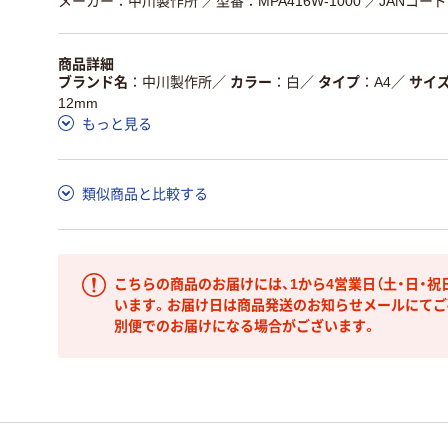
メーカー：中川製作所
／型番：MPA416W-1000
／JANコード：
商品詳細
ブランド名
中川製作所
／
カラー
白
／
タイプ
A4
／
サイ
12mm
もっと見る
類似商品と比較する
こちらの商品のお届けには、1から4営業日（土・日・祝
います。お届け日は商品発送のお知らせメールにてご
別便でのお届けになる場合がございます。