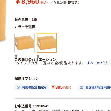
￥8,960
／￥8,146（税抜き）
（税込）
販売単位：1箱
カラーを選択
黄
白
この商品のバリエーション
「タイプ」「カラー」違いで 全2商品 あります。
すべてのバリエ
配送オプション
￥385
時間帯指定 指定可
置き場所指定 利用
（税込）
お申込番号：1916541