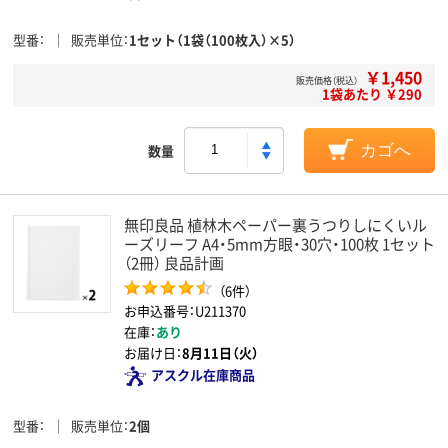
型番
販売単位
1セット（1袋（100枚入）×5）
￥1,450
販売価格（税込）
1袋あたり ￥290
数量
カゴへ
無印良品 植林木ペーパー裏うつりしにくいル
ーズリーフ A4・5mm方眼・30穴・100枚 1セット
（2冊） 良品計画
（6件）
お申込番号：U211370
在庫：
あり
お届け日：
8月11日（火）
アスクル在庫商品
型番
販売単位
2個