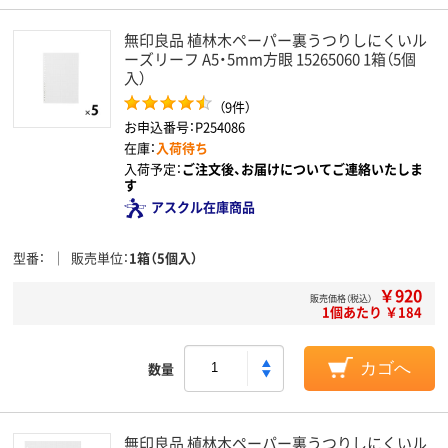
無印良品 植林木ペーパー裏うつりしにくいル
ーズリーフ A5・5mm方眼 15265060 1箱（5個
入）
（9件）
お申込番号：P254086
在庫：
入荷待ち
入荷予定：
ご注文後、お届けについてご連絡いたしま
す
アスクル在庫商品
型番
販売単位
1箱（5個入）
￥920
販売価格（税込）
1個あたり ￥184
数量
カゴへ
無印良品 植林木ペーパー裏うつりしにくいル