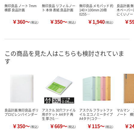
無印良品 ノート 7mm
無印良品 リフィルノー
無印良品 メモパッド 約
良品計画 無
横罫 良品計画
ト 本体 表紙 良品計画
140×100mm 20冊
木ペーパー
0255…
にくいノー
￥360～
￥350～
￥1,940
￥5
（税込）
（税込）
（税込）
この商品を見た人はこちらも検討されていま
す
良品計画 無印良品 ポリ
アスクル 30穴ファイル
アスクル フラットファ
マルマン 
プロピレンバインダー
用ポケット A4タテ 再
イル エコノミータイプ
ノート 横
生 厚さ0.…
A4タテ(コク…
￥350～
￥669～
￥115～
￥2
（税込）
（税込）
（税込）