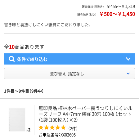
￥455～￥1,319
販売価格（税抜き）
￥500
～
￥1,450
販売価格（税込）
書き味と裏抜けしにくい紙質にこだわりました。
全
10
商品あります
条件で絞り込む
並び替え：指定なし
1件目～9件目（9件中）
無印良品 植林木ペーパー裏うつりしにくいル
ーズリーフ A4・7mm横罫 30穴 100枚 1セット
（1袋（100枚入）×2）
（2件）
お申込番号：XX02605