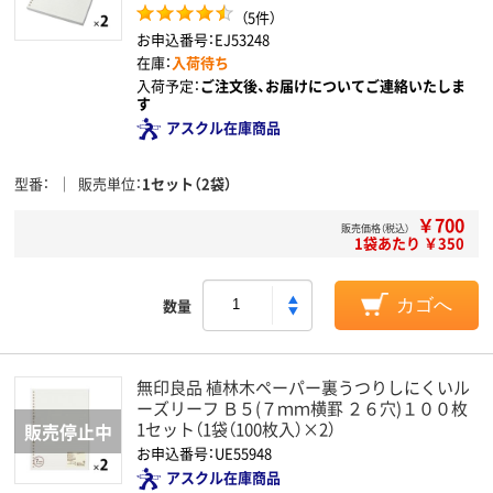
（5件）
お申込番号：EJ53248
在庫：
入荷待ち
入荷予定：
ご注文後、お届けについてご連絡いたしま
す
アスクル在庫商品
型番
販売単位
1セット（2袋）
￥700
販売価格（税込）
1袋あたり ￥350
数量
カゴへ
無印良品 植林木ペーパー裏うつりしにくいル
ーズリーフ Ｂ５(７ｍｍ横罫 ２６穴)１００枚
1セット（1袋（100枚入）×2）
お申込番号：UE55948
アスクル在庫商品