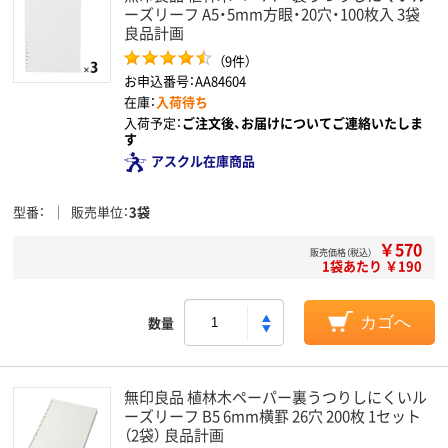
ーズリーフ A5・5mm方眼・20穴・100枚入 3袋
良品計画
（9件）
お申込番号：AA84604
在庫：
入荷待ち
入荷予定：
ご注文後、お届けについてご連絡いたしま
す
アスクル在庫商品
型番
販売単位
3袋
￥570
販売価格（税込）
1袋あたり ￥190
数量
カゴへ
無印良品 植林木ペーパー裏うつりしにくいル
ーズリーフ B5 6mm横罫 26穴 200枚 1セット
（2袋） 良品計画