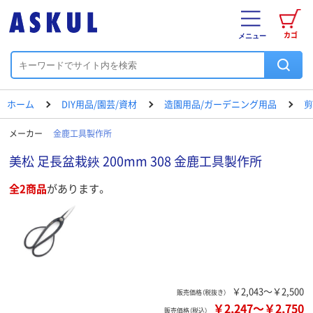
カゴ
メニュー
ホーム
DIY用品/園芸/資材
造園用品/ガーデニング用品
剪
メーカー
金鹿工具製作所
美松 足長盆栽鋏 200mm 308 金鹿工具製作所
全2商品
があります。
￥2,043～￥2,500
販売価格（税抜き）
￥2,247
～
￥2,750
販売価格（税込）