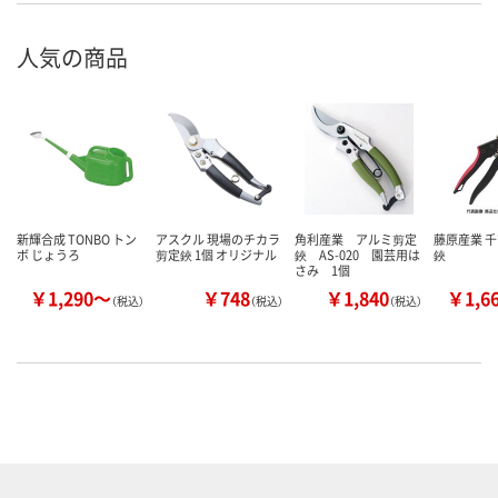
人気の商品
新輝合成 TONBO トン
アスクル 現場のチカラ
角利産業 アルミ剪定
藤原産業 千
ボ じょうろ
剪定鋏 1個 オリジナル
鋏 AS-020 園芸用は
鋏
さみ 1個
￥1,290～
￥748
￥1,840
￥1,6
（税込）
（税込）
（税込）