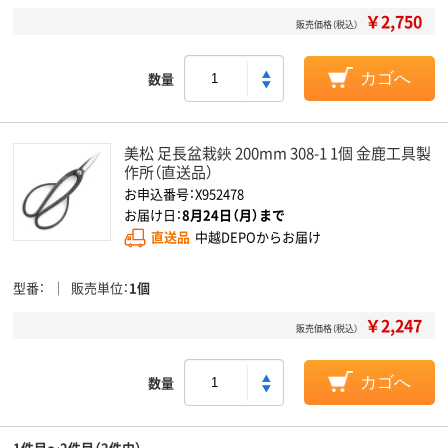
￥2,750
販売価格（税込）
数量
カゴへ
美松 足長盆栽鋏 200mm 308-1 1個 金鹿工具製
作所（直送品）
お申込番号：X952478
お届け日：
8月24日（月）まで
直送品
中越DEPOからお届け
型番
販売単位
1個
￥2,247
販売価格（税込）
数量
カゴへ
1件目～2件目（2件中）