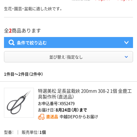
生花・園芸・盆栽に適した鋏です。
全
2
商品あります
条件で絞り込む
並び替え：指定なし
1件目～2件目（2件中）
特選美松 足長盆栽鋏 200mm 308-2 1個 金鹿工
具製作所（直送品）
お申込番号：X952479
お届け日：
8月24日（月）まで
直送品
中越DEPOからお届け
型番
販売単位
1個