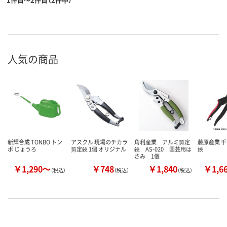
人気の商品
新輝合成 TONBO トン
アスクル 現場のチカラ
角利産業 アルミ剪定
藤原産業 千
ボ じょうろ
剪定鋏 1個 オリジナル
鋏 AS-020 園芸用は
鋏
さみ 1個
￥1,290～
￥748
￥1,840
￥1,6
（税込）
（税込）
（税込）