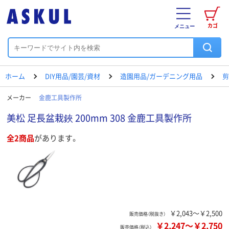
カゴ
メニュー
ホーム
DIY用品/園芸/資材
造園用品/ガーデニング用品
剪
メーカー
金鹿工具製作所
美松 足長盆栽鋏 200mm 308 金鹿工具製作所
全2商品
があります。
￥2,043～￥2,500
販売価格（税抜き）
￥2,247
～
￥2,750
販売価格（税込）