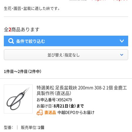
生花・園芸・盆栽に適した鋏です。
全
2
商品あります
条件で絞り込む
並び替え：指定なし
1件目～2件目（2件中）
特選美松 足長盆栽鋏 200mm 308-2 1個 金鹿工
具製作所（直送品）
お申込番号：X952479
お届け日：
8月21日（金）まで
直送品
中越DEPOからお届け
型番
販売単位
1個