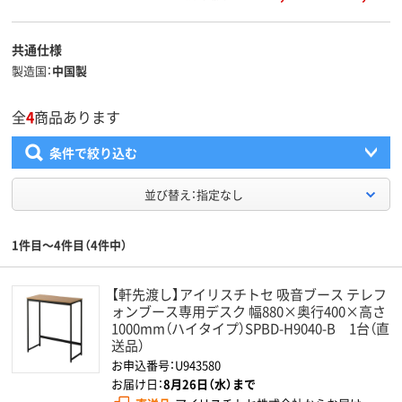
共通仕様
製造国
中国製
全
4
商品あります
条件で絞り込む
並び替え：指定なし
1件目～4件目（4件中）
【軒先渡し】アイリスチトセ 吸音ブース テレフ
ォンブース専用デスク 幅880×奥行400×高さ
1000mm（ハイタイプ）SPBD-H9040-B 1台（直
送品）
お申込番号：U943580
お届け日：
8月26日（水）まで