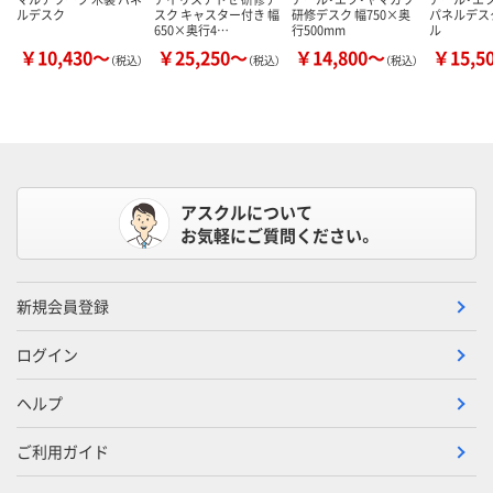
ルデスク
スク キャスター付き 幅
研修デスク 幅750×奥
パネルデス
650×奥行4…
行500mm
ル
￥10,430～
￥25,250～
￥14,800～
￥15,5
（税込）
（税込）
（税込）
アスクルについて
お気軽にご質問ください。
新規会員登録
ログイン
ヘルプ
ご利用ガイド