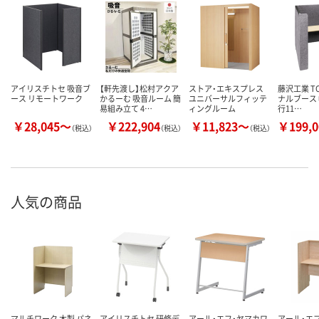
アイリスチトセ 吸音ブ
【軒先渡し】松村アクア
ストア・エキスプレス
藤沢工業 TO
ース リモートワーク
かるーむ 吸音ルーム 簡
ユニバーサルフィッテ
ナルブース 
易組み立て 4…
ィングルーム
行11…
￥28,045～
￥222,904
￥11,823～
￥199,
（税込）
（税込）
（税込）
人気の商品
マルチワーク 木製 パネ
アイリスチトセ 研修デ
アール・エフ・ヤマカワ
アール・エ