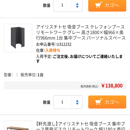
数量
カゴへ
アイリスチトセ 吸音ブース テレフォンブース
リモートワーク グレー 高さ1800×幅966×奥
行966mm 1台 集中ブース パーソナルスペース
お申込番号：U312232
在庫：
入荷待ち
入荷予定：
ご注文後、お届けについてご連絡いたしま
す
型番
販売単位
1台
￥138,800
販売価格（税込）
数量
カゴへ
【軒先渡し】アイリスチトセ 吸音ブース 集中ブ
ース専用デスク リモートワーク 幅1180×奥行