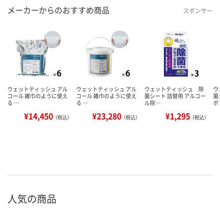
メーカーからのおすすめ商品
スポンサー
ウェットティッシュ アル
ウェットティッシュ アル
ウェットティッシュ 除
ウ
コール 雑巾のように使え
コール 雑巾のように使え
菌シート 詰替用 アルコー
菌
る …
る …
ル除…
ボ
¥14,450
¥23,280
¥1,295
（税込）
（税込）
（税込）
人気の商品