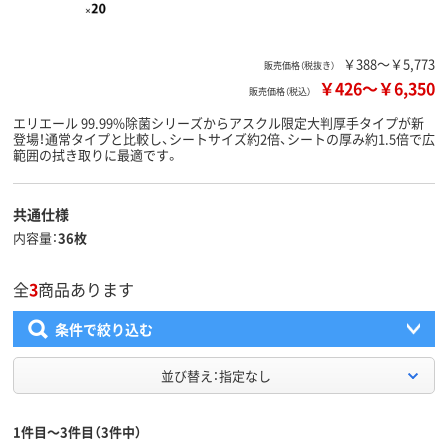
￥388～￥5,773
販売価格（税抜き）
￥426
～
￥6,350
販売価格（税込）
エリエール 99.99%除菌シリーズからアスクル限定大判厚手タイプが新
登場！通常タイプと比較し、シートサイズ約2倍、シートの厚み約1.5倍で広
範囲の拭き取りに最適です。
共通仕様
内容量
36枚
全
3
商品あります
条件で絞り込む
並び替え：指定なし
1件目～3件目（3件中）