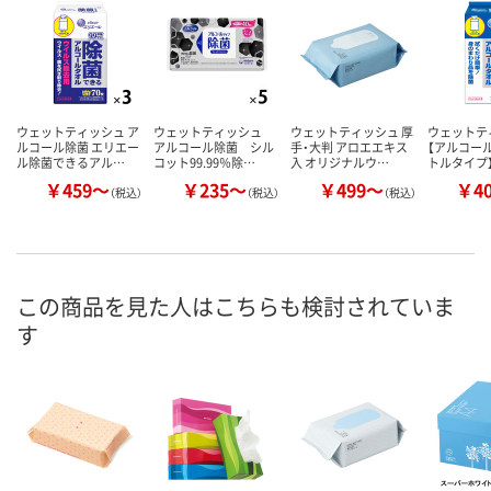
ウェットティッシュ ア
ウェットティッシュ
ウェットティッシュ 厚
ウェットテ
ルコール除菌 エリエー
アルコール除菌 シル
手・大判 アロエエキス
【アルコール
ル除菌できるアル…
コット99.99％除…
入 オリジナルウ…
トルタイプ
￥459～
￥235～
￥499～
￥4
（税込）
（税込）
（税込）
この商品を見た人はこちらも検討されていま
す