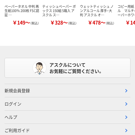
ペーパータオル 中判 再
ティッシュペーパー ボ
ウェットティッシュ ノ
コピー用紙
生紙100％ 200枚 FSC認
ックス 150組 5箱入 ア
ンアルコール 厚手・大
ル マルチ
証 …
スクル ス…
判 アスクル オ…
ーパーホワ
￥149～
￥328～
￥478～
￥1
（税込）
（税込）
（税込）
アスクルについて
お気軽にご質問ください。
新規会員登録
ログイン
ヘルプ
ご利用ガイド