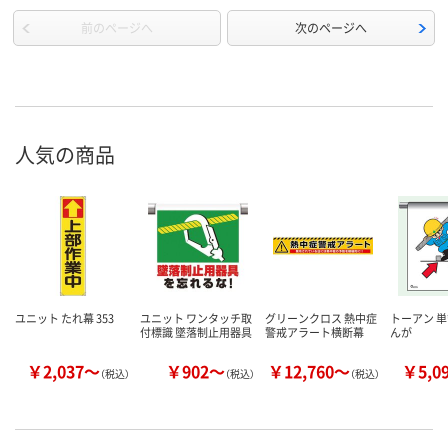
前のページへ
次のページへ
人気の商品
ユニット たれ幕 353
ユニット ワンタッチ取
グリーンクロス 熱中症
トーアン 単
付標識 墜落制止用器具
警戒アラート横断幕
んが
￥2,037～
￥902～
￥12,760～
￥5,0
（税込）
（税込）
（税込）