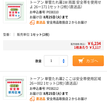
トーアン 単管たれ幕1W 両面 安全帯を使用せ
よ 26ー171 1セット(2枚)（直送品）
お申込番号：P038310
お届け日：
8月25日（火）まで
直送品
安全用品取扱店２からお届け
型番
販売単位
1セット(2枚)
￥6,234
販売価格（税込）
1枚あたり ￥3,117
数量
カゴへ
トーアン 単管たれ幕2 ここは安全帯使用区域
26ー002 1セット(2枚)（直送品）
お申込番号：P038212
お届け日：
8月25日（火）まで
直送品
安全用品取扱店２からお届け