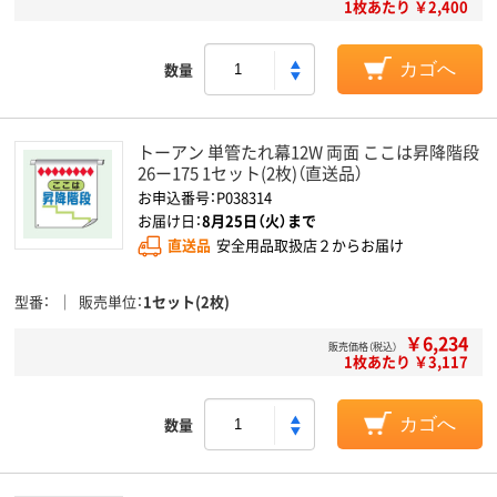
1枚あたり ￥2,400
数量
カゴへ
トーアン 単管たれ幕12W 両面 ここは昇降階段
26ー175 1セット(2枚)（直送品）
お申込番号：P038314
お届け日：
8月25日（火）まで
直送品
安全用品取扱店２からお届け
型番
販売単位
1セット(2枚)
￥6,234
販売価格（税込）
1枚あたり ￥3,117
数量
カゴへ