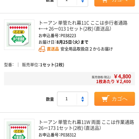
トーアン 単管たれ幕11C ここは歩行者通路
←→ 26ー013 1セット(2枚)（直送品）
お申込番号：P038223
お届け日：
8月25日（火）まで
直送品
安全用品取扱店２からお届け
型番
販売単位
1セット(2枚)
￥4,800
販売価格（税込）
1枚あたり ￥2,400
数量
カゴへ
トーアン 単管たれ幕11W 両面 ここは作業通路
26ー173 1セット(2枚)（直送品）
お申込番号：P038312