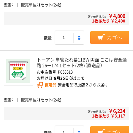
型番
販売単位
1セット(2枚)
￥4,800
販売価格（税込）
1枚あたり ￥2,400
数量
カゴへ
トーアン 単管たれ幕11BW 両面 ここは安全通
路 26ー174 1セット(2枚)（直送品）
お申込番号：P038313
お届け日：
8月25日（火）まで
直送品
安全用品取扱店２からお届け
型番
販売単位
1セット(2枚)
￥6,234
販売価格（税込）
1枚あたり ￥3,117
数量
カゴへ