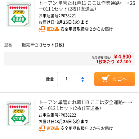
トーアン 単管たれ幕11 ここは作業通路←→ 26
ー011 1セット(2枚)（直送品）
お申込番号：P038221
お届け日：
8月25日（火）まで
直送品
安全用品取扱店２からお届け
型番
販売単位
1セット(2枚)
￥4,800
販売価格（税込）
1枚あたり ￥2,400
数量
カゴへ
トーアン 単管たれ幕11B ここは安全通路←→
26ー012 1セット(2枚)（直送品）
お申込番号：P038222
お届け日：
8月25日（火）まで
直送品
安全用品取扱店２からお届け