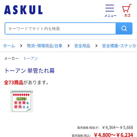
カゴ
メニュー
ホーム
物流・現場用品/台車
安全用品
安全標識・ステッカ
メーカー
トーアン
トーアン 単管たれ幕
全73商品
があります。
￥4,364～￥5,668
販売価格（税抜き）
￥4,800
～
￥6,234
販売価格（税込）