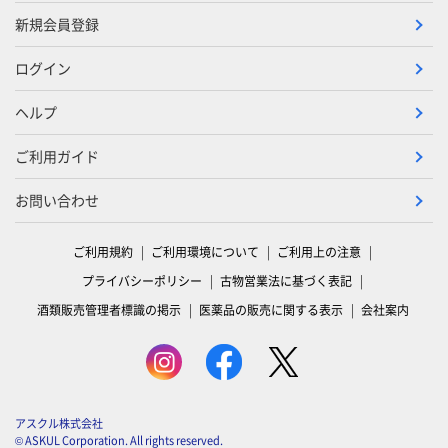
新規会員登録
ログイン
ヘルプ
ご利用ガイド
お問い合わせ
ご利用規約
ご利用環境について
ご利用上の注意
プライバシーポリシー
古物営業法に基づく表記
酒類販売管理者標識の掲示
医薬品の販売に関する表示
会社案内
アスクル株式会社
© ASKUL Corporation. All rights reserved.