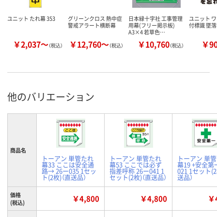
ユニット たれ幕 353
グリーンクロス 熱中症
日本緑十字社 工事管理
ユニット 
警戒アラート横断幕
用幕(フリー掲示板)
付標識 墜
A3×4 若草色…
￥2,037～
￥12,760～
￥10,760
￥9
（税込）
（税込）
（税込）
他のバリエーション
商品名
トーアン 単管たれ
トーアン 単管たれ
トーアン 単
幕33 ここは安全通
幕53 ここでは必ず
幕19 +安全第
路→ 26ー035 1セッ
指差呼称 26ー041 1
021 1セット(
ト(2枚)（直送品）
セット(2枚)（直送品）
送品）
価格
￥4,800
￥4,800
￥4
(税込)