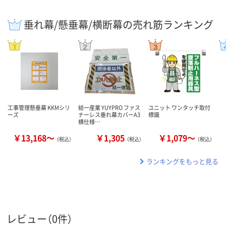
垂れ幕/懸垂幕/横断幕の売れ筋ランキング
工事管理懸垂幕 KKMシリ
結一産業 YUYPRO ファス
ユニット ワンタッチ取付
ーズ
ナーレス垂れ幕カバーA3
標識
横仕様…
￥13,168～
￥1,305
￥1,079～
（税込）
（税込）
（税込）
ランキングをもっと見る
レビュー（0件）