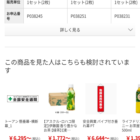
1セット(2枚)
1セット(2枚)
1セット(2枚)
販売単位
お申込番
P038245
P038251
P038231
号
詳しく見る
直送品
直送品
直送品
在庫
8月26日（水）まで
8月26日（水）まで
8月26日（水）
お届け日
数量
数量
数量
この商品を見た人はこちらも検討されていま
す
カゴへ
カゴへ
カ
トーアン 懸垂幕・横断
【アスクル・ロハコ限
安全興業 パイプ付き垂
ライフドリ
幕_1
定】伊藤園 香り豊かな
れ幕 PT
ニー お茶
お茶 【緑茶】【麦…
500ml
￥6,295～
￥1,772～
￥6,644～
￥1,3
（税込）
（税込）
（税込）