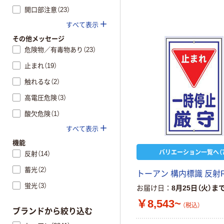
開口部注意（23）
すべて表示
その他メッセージ
危険物／有毒物あり（23）
止まれ（19）
触れるな（2）
高電圧危険（3）
酸欠危険（1）
すべて表示
機能
バリエーション一覧へ（7
反射（14）
蓄光（2）
トーアン 構内標識 反射
蛍光（3）
お届け日
8月25日（火）ま
￥8,543~
（税込）
ブランドから絞り込む