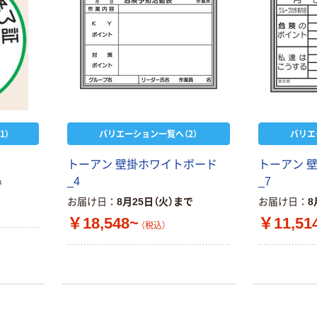
本気プライス
本気プライス
嬬恋銘水 ナチュ
ペーパータオル
ラルミネラルウ
小判・シングル
ォーター 500ml
再生紙 200枚
キャップシール
FSC認証紙 アス
￥1,037~
￥143~
（税込）
付き／2Lラベル
クルオリジナル
（税込）
レス 10本
本気プライス
1）
バリエーション一覧へ（2）
バリエ
オリジナル
ティッシュペー
スズラン 酒精綿
パー ボックス
トーアン 壁掛ホワイトボード
トーアン 
G バルクタイプ
モカ 200組 5個
_4
_7
指定医薬部外品
で
アスクル オリジ
￥428~
（税込）
ナルティッシュ
￥140~
お届け日
8月25日（火）まで
お届け日
8
（税込）
PEFC認証
￥18,548~
￥11,51
（税込）
オリジナル
人気商品
【アスクル限定】
サントリー 天然
ファーストレイ
水 ミネラルウォ
ト ニトリルグ
ーター ペットボ
ローブ ブル
￥698~
（税込）
トル
ー 粉なし（パ
￥686~
（税込）