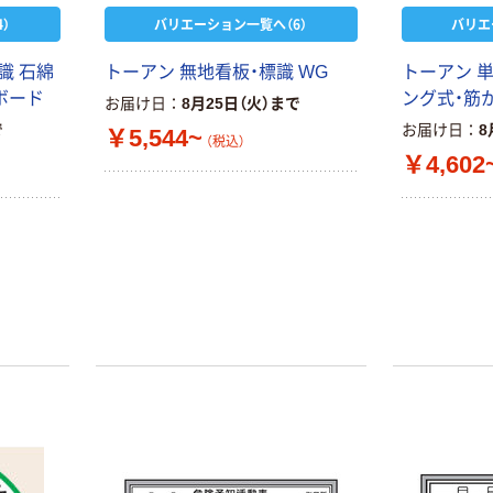
）
バリエーション一覧へ（6）
バリエ
識 石綿
トーアン 無地看板・標識 WG
トーアン 単
コボード
ング式・筋
お届け日
8月25日（火）まで
で
お届け日
8
￥5,544~
（税込）
￥4,602
本気プライス
オリジナル
蛍光オプテック
【アスクル限定】
ス1(アスクル限
ファーストレイ
定モデル) 蛍光
ト ニトリルグ
ペン ゼブラ
ローブ ホワイ
￥52~
￥698~
（税込）
（税込）
ト 粉なし（パ
ウダーフリー）