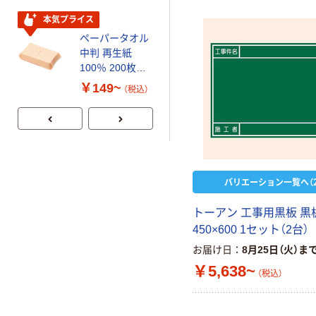
ビッド PEFC認
芯あり FSC認
証
証
本気プライス
期間限定価格
ペーパータオル
アスクル プラ
中判 再生紙
スチックグロー
100％ 200枚
ブ 薄手 粉な
FSC認証 シング
し（パウダーフ
￥149~
￥298~
（税込）
（税込）
ル 大王製紙共同
リー）
企画 オリジナル
バリエーション一覧へ（2
トーアン 工事用黒板 黒
450×600 1セット（2台）
お届け日
8月25日（火）ま
￥5,638~
（税込）