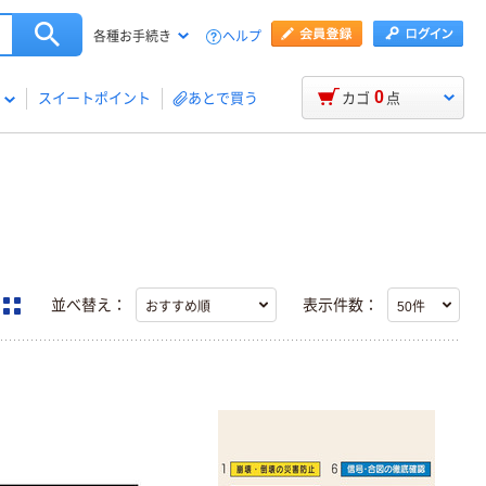
ヘルプ
各種お手続き
0
スイートポイント
あとで買う
カゴ
点
並べ替え：
表示件数：