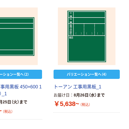
ビッド PEFC認
証
本気プライス
ペーパータオル
中判 再生紙
100％ 200枚
FSC認証 シング
￥149~
（税込）
ル 大王製紙共同
企画 オリジナル
ーション一覧へ（2）
バリエーション一覧へ（4）
用黒板 450×600 1
トーアン 工事用黒板_1
_1
お届け日
8月26日（水）まで
月25日（火）まで
￥5,638~
（税込）
~
（税込）