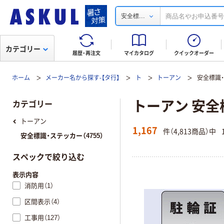
...
安全標
カテゴリー
履歴・再注文
マイカタログ
クイックオーダー
ホーム
メーカー名から探す-【タ行】
ト
トーアン
安全標識
トーアン 安全
カテゴリー
トーアン
1,167
件（4,813商品）中
安全標識・ステッカー（4755）
スペックで絞り込む
表示内容
消防用（1）
区間表示（4）
工事用（127）