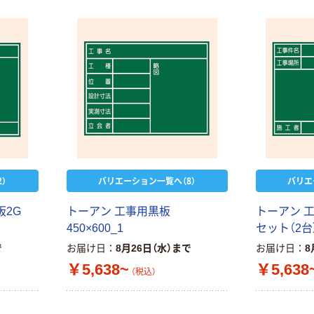
ウダーフリー）
オリジナル
本気プライス
アスクル 検査用
ファーストレイ
ディスポパンツ
ト ホワイト紙コ
￥96~
（税込）
ップ
￥374~
（税込）
）
バリエーション一覧へ（8）
バリエ
板2G
トーアン 工事用黒板
トーアン 工事
450×600_1
セット（2台）
で
お届け日
8月26日（水）まで
お届け日
8
￥5,638~
￥5,638
（税込）