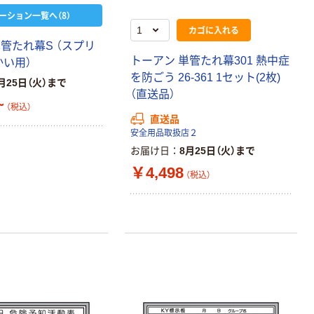
ーション一覧へ（8）
カゴに入れる
管たれ幕S （スプリ
トーアン 単管たれ幕301 熱中症
かい用）
を防ごう 26-361 1セット(2枚)
月25日（火）まで
（直送品）
~
（税込）
直送品
安全用品取扱店２
お届け日
8月25日（火）まで
￥4,498
（税込）
本気プライス
オリジナル
アスクル トイ
コピー用紙 ア
レのおそうじシ
スクル マルチ
ート 大王製紙
ペーパー スーパ
共同企画 トイ
ーホワイト+
￥330~
￥149~
（税込）
（税込）
レクリーナー
トイレシート