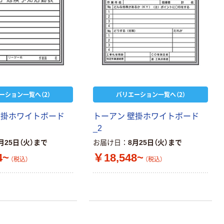
オリジナル
本気プライス
オリジナル
【ガムテープ】ア
アスクル プラス
スクル 現場のチ
チックグローブ
カラ 厚さ
粉なし（パウダ
0.22mm 布テー
ーフリー）
￥145~
￥398~
（税込）
（税込）
プ
本気プライス
ーション一覧へ（2）
バリエーション一覧へ（2）
アスクル クリア
ーホルダー A4
壁掛ホワイトボード
トーアン 壁掛ホワイトボード
スタンダード
_2
￥126~
（税込）
月25日（火）まで
お届け日
8月25日（火）まで
4~
￥18,548~
（税込）
（税込）
本気プライス
ティッシュペー
パー ボックス
150組 5箱入 ア
スクル スマート
￥328~
（税込）
コンパクト ビ