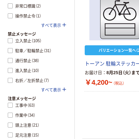
非常口標識（2）
操作禁止令（1）
すべて表示
禁止メッセージ
立入禁止（105）
バリエーション一覧へ（2
駐車／駐輪禁止（31）
通行禁止（38）
トーアン 駐輪ステッカー
進入禁止（10）
お届け日
8月25日（火）ま
右折／左折禁止（7）
￥4,200~
（税込）
すべて表示
注意メッセージ
工事中（63）
作業中（34）
頭上注意（21）
足元注意（15）