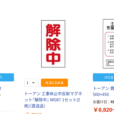
）
バリエ
カゴに入れる
R
トーアン 責
トーアン 工事休止中反射マグネ
500×450
で
ット「解除中」 MG67 1セット(2
お届け日
8
枚)（直送品）
￥6,820