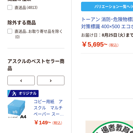
バリエーション一覧へ（4
直送品（4813）
トーアン 消防・危険物標
除外する商品
対策標識 400×500 エ
直送品、お取り寄せ品を除く
お届け日
8月25日（火）ま
（0）
￥5,695~
（税込）
アスクルのベストセラー商
品
オリジナル
オリジナル
コピー用紙 ア
コピー用紙 マ
スクル マルチ
ルチペーパー
ペーパー スーパ
スーパーエコノ
ーホワイト+
ミー+
￥149~
￥149~
（税込）
（税込）