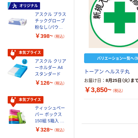
オリジナル
本気プライス
アスクル プラス
トイレットペー
チックグローブ
パー ダブル60
粉なし（パウダ
ｍ 再生紙
ーフリー）
100% 6ロール
￥398~
￥460~
（税込）
（税込）
リサイクル100
芯あり FSC認
証
本気プライス
本気プライス
バリエーション一覧へ（9
アスクル クリア
アスクル 耳にや
ーホルダー A4
さしい やわらか
トーアン ヘルステ丸
スタンダード
いマスク
お届け日
8月25日（火）ま
￥126~
￥458~
（税込）
（税込）
￥3,850~
（税込）
本気プライス
本気プライス
ティッシュペー
トイレットペー
パー ボックス
パー シングル
150組 5箱入 ア
120ｍ 再生紙
スクル スマート
100% 6ロール
￥328~
￥470~
（税込）
（税込）
コンパクト ビ
リサイクル100