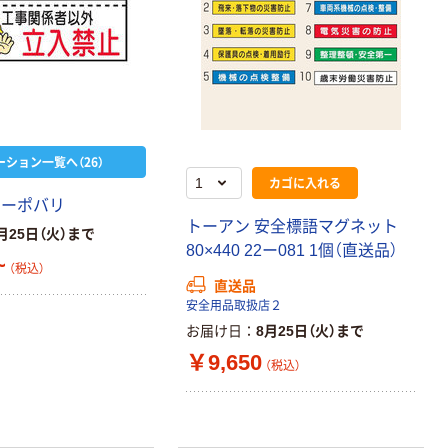
ーション一覧へ（26）
カゴに入れる
ターポバリ
トーアン 安全標語マグネット
月25日（火）まで
80×440 22ー081 1個（直送品）
~
（税込）
直送品
安全用品取扱店２
お届け日
8月25日（火）まで
￥9,650
（税込）