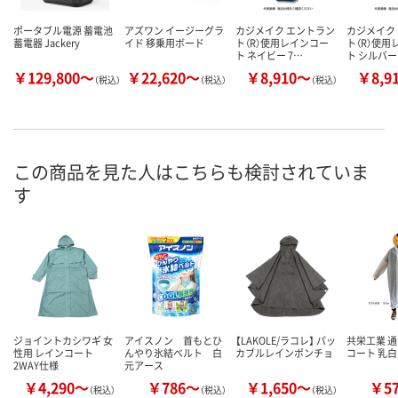
ポータブル電源 蓄電池
アズワン イージーグラ
カジメイク エントラン
カジメイク
蓄電器 Jackery
イド 移乗用ボード
ト（R）使用レインコー
ト（R）使用
ト ネイビー 7…
ト シルバー
￥129,800～
￥22,620～
￥8,910～
￥8,9
（税込）
（税込）
（税込）
この商品を見た人はこちらも検討されていま
す
ジョイントカシワギ 女
アイスノン 首もとひ
【LAKOLE/ラコレ】 パッ
共栄工業 
性用 レインコート
んやり氷結ベルト 白
カブルレインポンチョ
コート 乳白
2WAY仕様
元アース
￥4,290～
￥786～
￥1,650～
￥5
（税込）
（税込）
（税込）