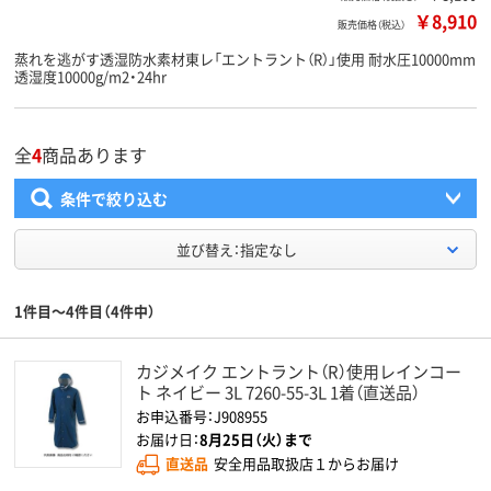
￥8,910
販売価格（税込）
蒸れを逃がす透湿防水素材東レ「エントラント（R）」使用 耐水圧10000mm
透湿度10000g/m2・24hr
全
4
商品あります
条件で絞り込む
並び替え：指定なし
1件目～4件目（4件中）
カジメイク エントラント（R）使用レインコー
ト ネイビー 3L 7260-55-3L 1着（直送品）
お申込番号：J908955
お届け日：
8月25日（火）まで
直送品
安全用品取扱店１からお届け