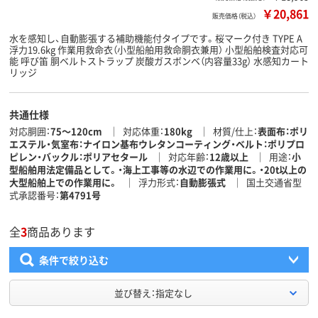
￥20,861
販売価格（税込）
水を感知し、自動膨張する補助機能付タイプです。桜マーク付き TYPE A
浮力19.6kg 作業用救命衣（小型船舶用救命胴衣兼用） 小型船舶検査対応可
能 呼び笛 胴ベルトストラップ 炭酸ガスボンベ（内容量33g） 水感知カート
リッジ
共通仕様
対応胴囲
75～120cm
対応体重
180kg
材質/仕上
表面布：ポリ
エステル・気室布：ナイロン基布ウレタンコーティング・ベルト：ポリプロ
ピレン・バックル：ポリアセタール
対応年齢
12歳以上
用途
小
型船舶用法定備品として。・海上工事等の水辺での作業用に。・20t以上の
大型船舶上での作業用に。
浮力形式
自動膨張式
国土交通省型
式承認番号
第4791号
全
3
商品あります
条件で絞り込む
並び替え：指定なし