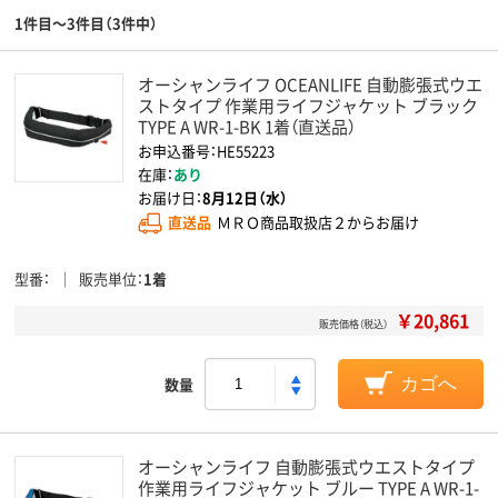
1件目～3件目（3件中）
オーシャンライフ OCEANLIFE 自動膨張式ウエ
ストタイプ 作業用ライフジャケット ブラック
TYPE A WR-1-BK 1着（直送品）
お申込番号：HE55223
在庫：
あり
お届け日：
8月12日（水）
直送品
ＭＲＯ商品取扱店２からお届け
型番
販売単位
1着
￥20,861
販売価格（税込）
数量
カゴへ
オーシャンライフ 自動膨張式ウエストタイプ
作業用ライフジャケット ブルー TYPE A WR-1-