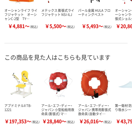
オーシャンライフ ライ
メテックス 膨張式ライ
パール金属 HULA フロ
オーシャン
フジャケット オーシ
フジャケット NSI-ILJ
ーティングベスト
ーシャンラ
ャンC-2型 TY…
張式ショル
￥4,881～
￥5,500～
￥5,493～
￥20,8
（税込）
（税込）
（税込）
この商品を見た人はこちらも見ています
アブドミナルII TB-
アール・エフ・ディー・
アール・エフ・ディー・
第一衛材 防
1221
ジャパン 小型船舶用救
ジャパン 携帯用膨張式
り吸水シート
命具（膨張式）マ…
救命具（自動タイ…
￥197,353～
￥28,840～
￥26,016～
￥43,7
（税込）
（税込）
（税込）