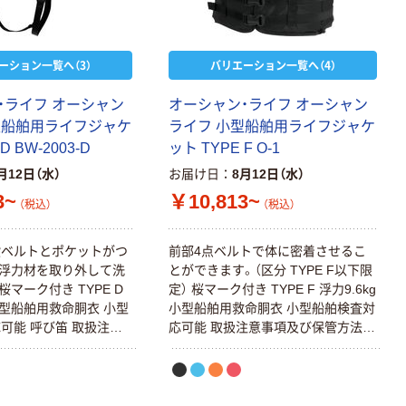
ーション一覧へ（3）
バリエーション一覧へ（4）
・ライフ オーシャン
オーシャン・ライフ オーシャン
型船舶用ライフジャケ
ライフ 小型船舶用ライフジャケ
D BW-2003-D
ット TYPE F O-1
月12日（水）
お届け日
8月12日（水）
3~
￥10,813~
（税込）
（税込）
股ベルトとポケットがつ
前部4点ベルトで体に密着させるこ
浮力材を取り外して洗
とができます。（区分 TYPE F以下限
マーク付き TYPE D
定） 桜マーク付き TYPE F 浮力9.6kg
 小型船舶用救命胴衣 小型
小型船舶用救命胴衣 小型船舶検査対
可能 呼び笛 取扱注意
応可能 取扱注意事項及び保管方法説
管方法説明書
明書