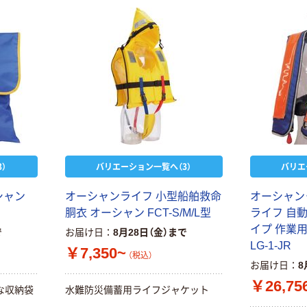
）
バリエーション一覧へ（3）
バリエ
シャン
オーシャンライフ 小型船舶救命
オーシャン
胴衣 オーシャン FCT-S/M/L型
ライフ 自
イプ 作業
で
お届け日
8月28日（金）まで
LG-1-JR
￥7,350~
（税込）
お届け日
8
￥26,75
な収納袋
水難防災備蓄用ライフジャケット