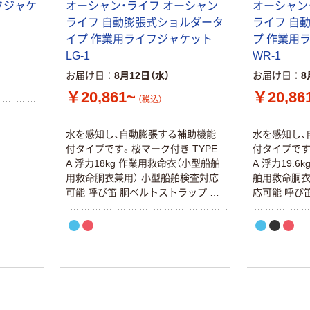
フジャケ
オーシャン・ライフ オーシャン
オーシャン
型
ライフ 自動膨張式ショルダータ
ライフ 自
イプ 作業用ライフジャケット
プ 作業用
LG-1
WR-1
お届け日
8月12日（水）
お届け日
8
￥20,861~
￥20,86
（税込）
水を感知し、自動膨張する補助機能
水を感知し、
付タイプです。桜マーク付き TYPE
付タイプです
A 浮力18kg 作業用救命衣（小型船舶
A 浮力19.
用救命胴衣兼用） 小型船舶検査対応
舶用救命胴衣
可能 呼び笛 胴ベルトストラップ 炭
応可能 呼び
酸ガスボンベ（内容量33g） 水感知カ
炭酸ガスボンベ
ートリッジ
カートリッ