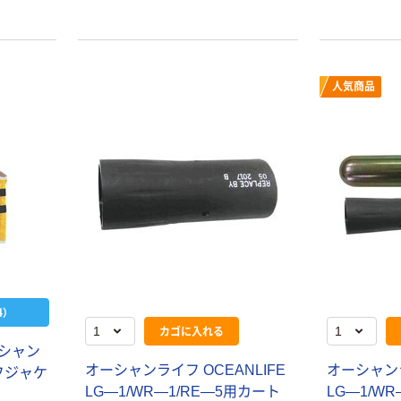
人気商品
）
カゴに入れる
ーシャン
オーシャンライフ OCEANLIFE
オーシャンラ
フジャケ
LG―1/WR―1/RE―5用カート
LG―1/W