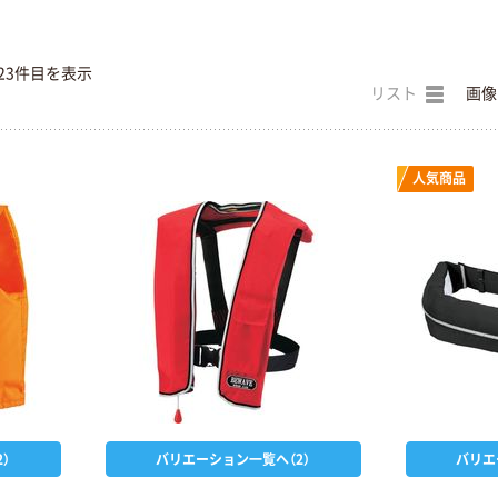
23件目を表示
リスト
画像
人気商品
）
バリエーション一覧へ（2）
バリエ