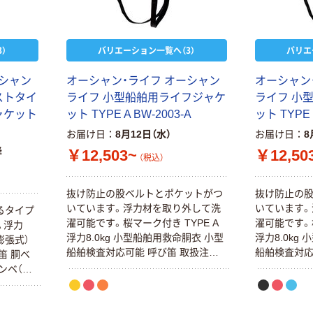
）
バリエーション一覧へ（3）
バリエ
ーシャン
オーシャン・ライフ オーシャン
オーシャン
ストタイ
ライフ 小型船舶用ライフジャケ
ライフ 小
ャケット
ット TYPE A BW-2003-A
ット TYPE 
お届け日
8月12日（水）
お届け日
8
降
￥12,503~
￥12,50
（税込）
抜け防止の股ベルトとポケットがつ
抜け防止の
いています。浮力材を取り外して洗
いています。
るタイプ
濯可能です。桜マーク付き TYPE A
濯可能です。桜
A 浮力
浮力8.0kg 小型船舶用救命胴衣 小型
浮力8.0kg
膨張式）
船舶検査対応可能 呼び笛 取扱注意
船舶検査対応
笛 胴ベ
事項及び保管方法説明書
事項及び保
ンベ（内