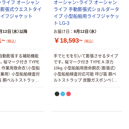
・ライフ オーシャン
オーシャン・ライフ オーシャン
動膨張式ウエストタイ
ライフ 手動膨張式ショルダータ
ライフジャケット
イプ 小型船舶用ライフジャケッ
ト LG-3
月12日（水）以降
お届け日
8月12日（水）
1~
￥18,593~
（税込）
（税込）
自動膨張する補助機能
手でヒモを引いて膨張させるタイプ
。桜マーク付き TYPE
です。桜マーク付き TYPE A 浮力
6kg 作業用救命衣（小型船
10kg 小型船舶用救命胴衣（膨張式）
兼用） 小型船舶検査対
小型船舶検査対応可能 呼び笛 胴ベ
笛 胴ベルトストラップ
ルトストラップ 炭酸ガスボンベ（内
（内容量33g） 水感知
容量17g）
ジ