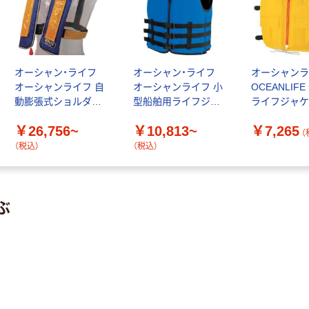
オーシャン・ライフ
オーシャン・ライフ
オーシャン
オーシャンライフ 自
オーシャンライフ 小
OCEANLIF
動膨張式ショルダー
型船舶用ライフジャ
ライフジャケ
タイプ 作業用ライフ
ケット TYPE F O-1
開式 イエロー
￥26,756~
￥10,813~
￥7,265
ジャケット LG-1-JR
A DX-5-YL 1
（
6541（直送品
（税込）
（税込）
ぶ