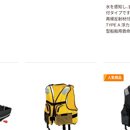
水を感知し、
付タイプです
再帰反射材付
TYPE A 浮
型船舶用救命
査対応可能 
ップ 炭酸ガス
感知カート
人気商品