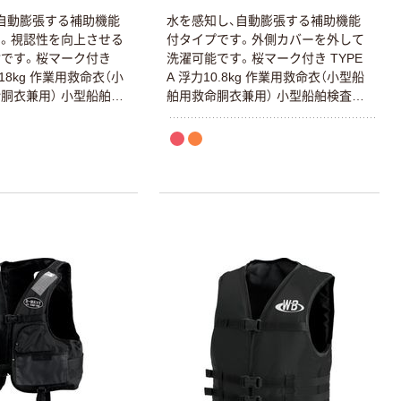
自動膨張する補助機能
水を感知し、自動膨張する補助機能
。視認性を向上させる
付タイプです。外側カバーを外して
です。桜マーク付き
洗濯可能です。桜マーク付き TYPE
力18kg 作業用救命衣（小
A 浮力10.8kg 作業用救命衣（小型船
胴衣兼用） 小型船舶検
舶用救命胴衣兼用） 小型船舶検査対
呼び笛 胴ベルトストラ
応可能 呼び笛 炭酸ガスボンベ（内容
ボンベ（内容量33g） 水
量17g） 水感知カートリッジ
リッジ