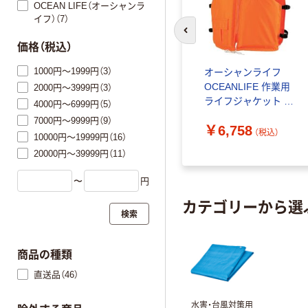
OCEAN LIFE（オーシャンラ
イフ）（7）
前のスライドへ
価格（税込）
1000円～1999円（3）
オーシャンライフ
OCEANLIFE 作業用
2000円～3999円（3）
ライフジャケット オ
4000円～6999円（5）
レンジ TYPE A C-3-
7000円～9999円（9）
￥6,758
OR 1着 377-
（税込）
10000円～19999円（16）
6516（直送品）
20000円～39999円（11）
〜
円
カテゴリーから選
検索
商品の種類
直送品（46）
水害・台風対策用