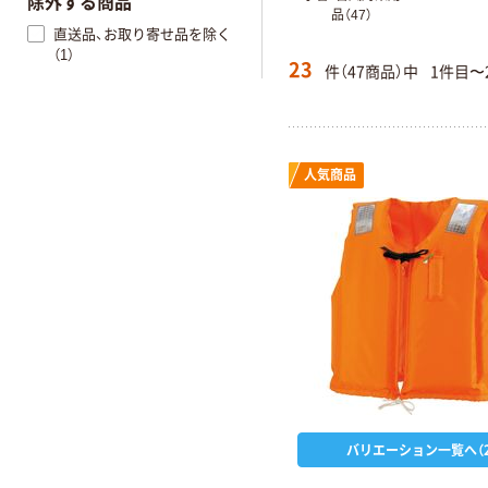
除外する商品
品（47）
直送品、お取り寄せ品を除く
（1）
23
件（47商品）中
1件目〜
人気商品
バリエーション一覧へ（2