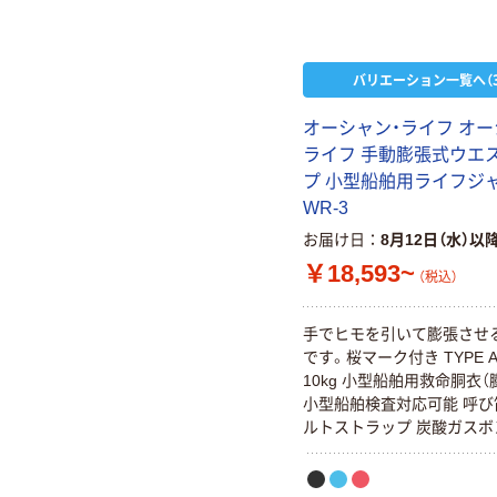
バリエーション一覧へ（3
オーシャン・ライフ オ
ライフ 手動膨張式ウエ
プ 小型船舶用ライフジ
WR-3
お届け日
8月12日（水）以
￥18,593~
（税込）
手でヒモを引いて膨張させ
です。桜マーク付き TYPE 
10kg 小型船舶用救命胴衣（
小型船舶検査対応可能 呼び
ルトストラップ 炭酸ガスボ
容量17g）