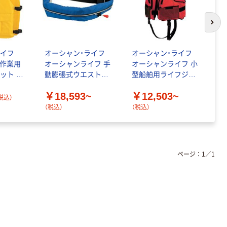
次の
ライフ
オーシャン・ライフ
オーシャン・ライフ
オ
E 作業用
オーシャンライフ 手
オーシャンライフ 小
O
ット 背
動膨張式ウエストタ
型船舶用ライフジャ
L
 TYPE
イプ 小型船舶用ライ
ケット TYPE A BW-
ン
￥18,593~
￥12,503~
￥
着 377-
フジャケット WR-3
2003-A
3
税込）
）
（税込）
（税込）
ページ：
1
／
1