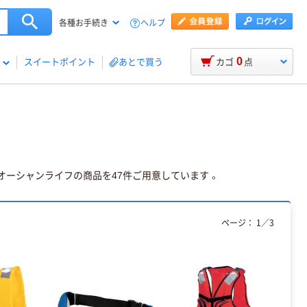
ヘルプ
各種お手続き
0
スイートポイント
あとで買う
カゴ
点
ーシャンライフの商品を47件ご用意しています 。
ページ：
1
／
3