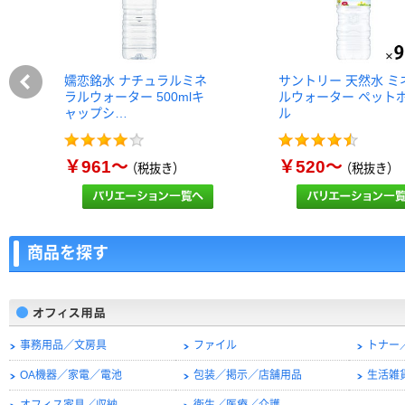
嬬恋銘水 ナチュラルミネ
サントリー 天然水 ミ
ラルウォーター 500mlキ
ルウォーター ペット
ャップシ…
ル
￥961～
￥520～
（税抜き）
（税抜き）
商品を探す
事務用品／文房具
ファイル
トナー
OA機器／家電／電池
包装／掲示／店舗用品
生活雑