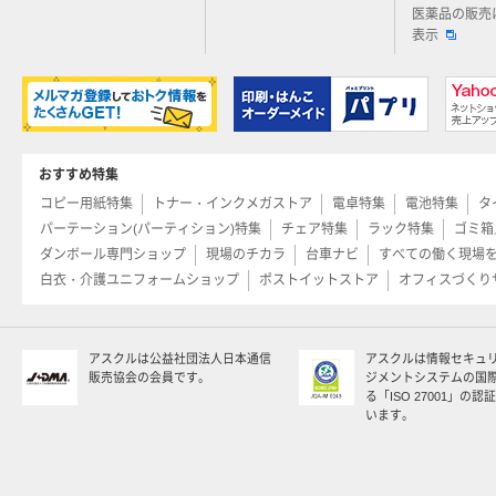
医薬品の販売
表示
おすすめ特集
コピー用紙特集
トナー・インクメガストア
電卓特集
電池特集
タ
パーテーション(パーティション)特集
チェア特集
ラック特集
ゴミ箱
ダンボール専門ショップ
現場のチカラ
台車ナビ
すべての働く現場
白衣・介護ユニフォームショップ
ポストイットストア
オフィスづくり
アスクルは公益社団法人日本通信
アスクルは情報セキュ
販売協会の会員です。
ジメントシステムの国
る「ISO 27001」の
います。