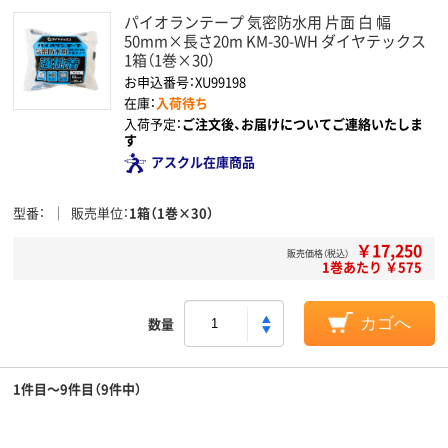
パイオランテープ 気密防水用 片面 白 幅
50mm×長さ20m KM-30-WH ダイヤテックス
1箱（1巻×30）
お申込番号：XU99198
在庫：
入荷待ち
入荷予定：
ご注文後、お届けについてご連絡いたしま
す
アスクル在庫商品
型番
販売単位
1箱（1巻×30）
￥17,250
販売価格（税込）
1巻あたり ￥575
数量
カゴへ
1件目～9件目（9件中）