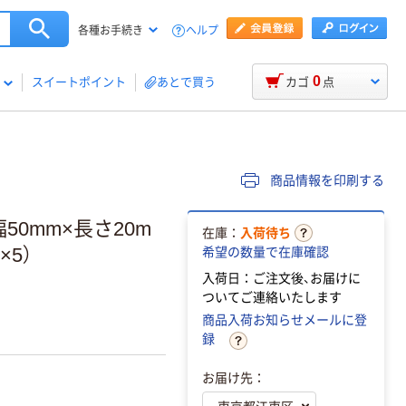
ヘルプ
各種お手続き
0
スイートポイント
あとで買う
カゴ
点
商品情報を印刷する
50mm×長さ20m
在庫：
入荷待ち
×5）
希望の数量で在庫確認
入荷日：ご注文後、お届けに
ついてご連絡いたします
商品入荷お知らせメールに登
録
お届け先：