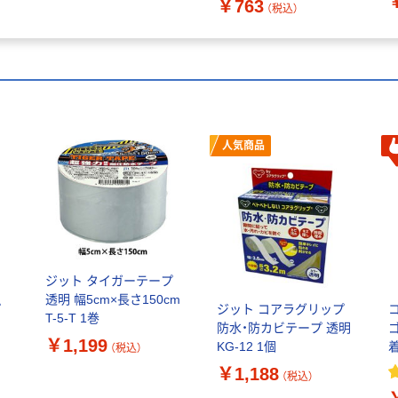
￥763
（税込）
人気商品
ジット タイガーテープ
透明 幅5cm×長さ150cm
プ
ジット コアラグリップ
T-5-T 1巻
防水・防カビテープ 透明
￥1,199
KG-12 1個
着
（税込）
￥1,188
（税込）