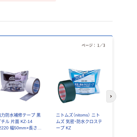
ページ：
1
／
3
人気商品
次のスライド
強力防水補修テープ 黒
ニトムズ（nitoms） ニト
寺岡製作所
チル 片面 KZ-14
ムズ 気密・防水クロステ
粘着テープ N
2220 幅50mm×長さ5m
ープ KZ
50mmX20
ニトムズ 1巻