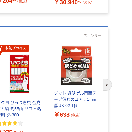
￥204~
￥30,940~
（税込）
（税込）
スポンサー
本気プライス
次のスライド
ジット 透明ゲル両面テ
ジット コ
ープ仮どめコアラ1mm
両面テープ(
コクヨ ひっつき虫 合成
厚 JK-02 1個
KG-02 1個
ゴム製 約55山 ソフト粘
￥638
￥1,208
剤 タ-380
（税込）