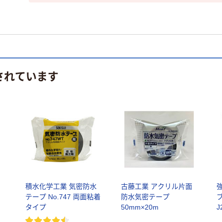
されています
-
積水化学工業 気密防水
古藤工業 アクリル片面
テープ No.747 両面粘着
防水気密テープ
ブ
タイプ
50mm×20m
J