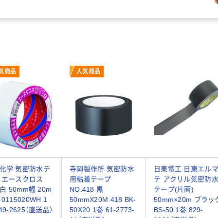
気商品
人気商品
化学 気密防水テ
寺岡製作所 気密防水
日東電工 日東エル
 エースクロス
用粘着テープ
テ アクリル気密防
 白 50mm幅 20m
NO.418 黒
テープ(片面)
0115020WH 1
50mmX20M 418 BK-
50mm×20m ブラッ
49-2625（直送品）
50X20 1巻 61-2773-
BS-50 1巻 829-