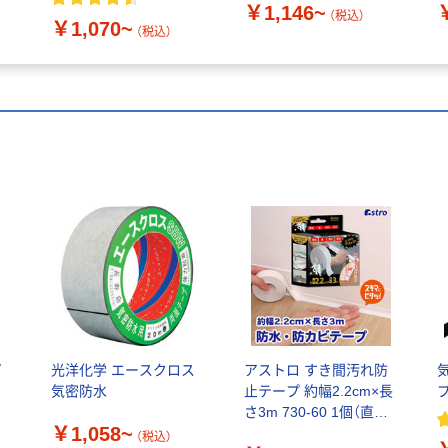
￥1,146~
（税込）
￥1,070~
（税込）
プ
光洋化学 エースクロス
アストロ すき間汚れ防
気密防水
止テープ 約幅2.2cm×長
さ3m 730-60 1個（直送
￥1,058~
品）
（税込）