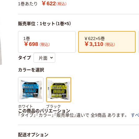
￥622
1巻あたり
（税込）
販売単位：1セット（1巻×5）
1巻
￥622×5巻
￥698
￥3,110
（税込）
（税込）
タイプ
カラーを選択
ホワイト
ブラック
この商品のバリエーション
「タイプ」「カラー」「販売単位」違いで 全9商品 あります。
す
配送オプション