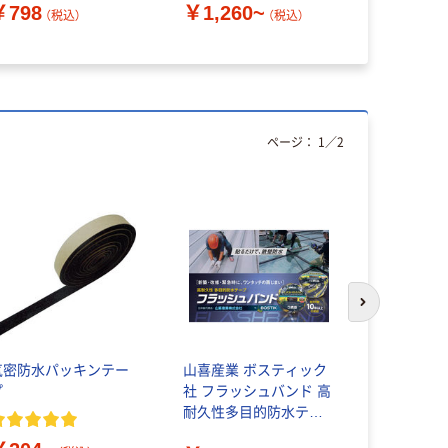
￥798
￥1,260~
￥924~
（税込）
（税込）
ページ：
1
／
2
次のスライド
気密防水パッキンテー
山喜産業 ボスティック
防水気密テー
プ
社 フラッシュバンド 高
￥1,239
耐久性多目的防水テー
プ