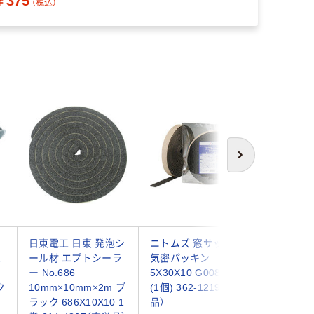
￥375
（税込）
次へ
マ
日東電工 日東 発泡シ
ニトムズ 窓サッシ用
ニトムズ
水
ール材 エプトシーラ
気密パッキン
密パッキ
ー No.686
5X30X10 G0082 1巻
G0104 1
ク
10mm×10mm×2m ブ
(1個) 362-1219（直送
1260（直
ラック 686X10X10 1
品）