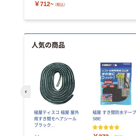
￥712~
（税込）
人気の商品
前のスライドへ
槌屋ティスコ 槌屋 屋外
槌屋 すき間防水テー
用すき間モヘアシール
SBE
ブラック
6mm×7mm×2.5m