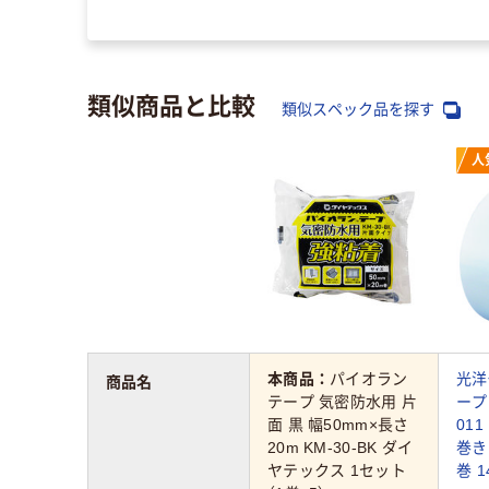
類似商品と比較
類似スペック品を探す
人
本商品：
パイオラン
光洋
商品名
テープ 気密防水用 片
ープ
面 黒 幅50mm×長さ
011
20m KM-30-BK ダイ
巻き 
ヤテックス 1セット
巻 1