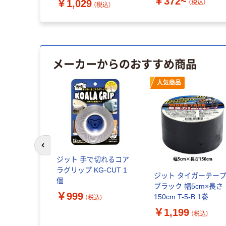
￥372~
￥1,029
NO6070 BK 1巻 391-
（税込）
（税込）
4313（直送品）
メーカーからのおすすめ商品
人気商品
前のスライドへ
プカッター
ジット 手で切れるコア
ハンディタ
ラグリップ KG-CUT 1
ジット タイガーテー
ブルー 小巻
個
ブラック 幅5cm×長さ
0LB 1個
￥999
150cm T-5-B 1巻
（税込）
￥1,199
込）
（税込）