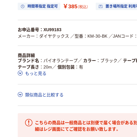
￥385
時間帯指定 指定可
置き場所指定 利用
（税込）
お申込番号：XU99183
メーカー：ダイヤテックス
／型番：KM-30-BK
／JANコード：4
商品詳細
ブランド名
パイオランテープ
／
カラー
ブラック
／
テープ
テープ長さ
20m
／
個別包装
有
もっと見る
類似商品と比較する
こちらの商品は一般商品とは別便で届く場合がある別
細はレジ画面にてご確認をお願い致します。