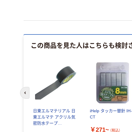
この商品を見た人はこちらも検討
前のスライドへ
日東エルマテリアル 日
iHelp タッカー替針 IH
東エルマテ アクリル気
CT
密防水テープ
￥271~
50mm×20m ブラック
（税込）