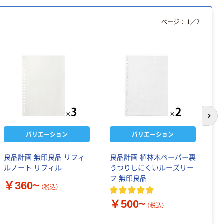
ページ：
1
／
2
次の
バリエーション
バリエーション
良品計画 無印良品 リフィ
良品計画 植林木ペーパー裏
リ
ルノート リフィル
うつりしにくいルーズリー
ノ
フ 無印良品
￥360~
￥
（税込）
￥500~
（税込）