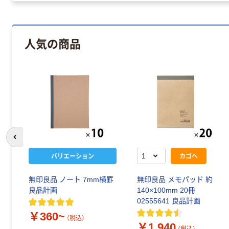
人気の商品
前のスライドへ
バリエーション
カゴへ
無印良品 ノート 7mm横罫
無印良品 メモパッド 約
良品計画
140×100mm 20冊
02555641 良品計画
￥360~
（税込）
￥1,940