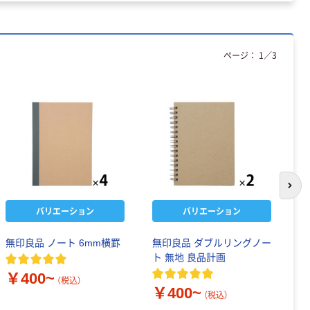
ページ：
1
／
3
次の
バリエーション
バリエーション
無印良品 ノート 6mm横罫
無印良品 ダブルリングノー
無
ト 無地 良品計画
A
冊
￥400~
（税込）
￥400~
（税込）
￥