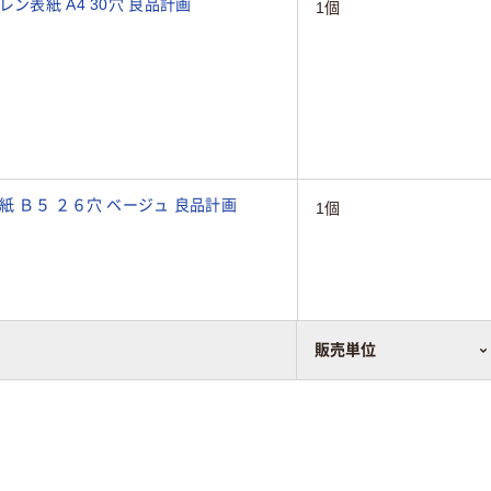
ン表紙 A4 30穴 良品計画
1個
紙 Ｂ５ ２６穴 ベージュ 良品計画
1個
販売単位