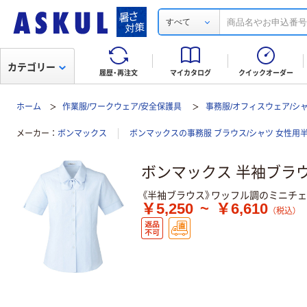
すべて
カテゴリー
履歴・再注文
マイカタログ
クイックオーダー
ホーム
作業服/ワークウェア/安全保護具
事務服/オフィスウェア/シ
メーカー
ボンマックス
ボンマックスの事務服 ブラウス/シャツ 女性用
ボンマックス 半袖ブラウス
《半袖ブラウス》ワッフル調のミニチ
￥5,250
~
￥6,610
（税込）