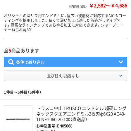
￥2,582
～
￥4,686
販売価格（税込）
オリジナルの深リブ用エンドミルに、幅広い被削材に対応するAlCrNコー
ティングを採用しました。狭くて深い加工に適した首逃がしタイプで
す。豊富なラインナップであらゆる加工に対応できます。シャープコー
ナーねじれ角30°
全
5
商品あります
条件で絞り込む
並び替え：指定なし
1件目～5件目（5件中）
トラスコ中山 TRUSCO エンドミル 超硬ロング
ネックスクエアエンドミル2枚刃φ6X20 AC40-
TLNE2060-20 1本（直送品）
お申込番号：EN05668