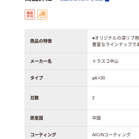
●オリジナルの深リブ用
商品の特徴
豊富なラインナップであ
メーカー名
トラスコ中山
タイプ
φ6×30
刃数
2
原産国
中国
コーティング
AlCrNコーティング