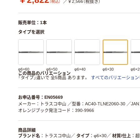
／￥2,566（税抜き）
（税込）
販売単位：1本
タイプを選択
φ6×60
φ6×50
φ6×40
φ6×30
φ6×2
この商品のバリエーション
「タイプ」違いで 全5商品 あります。
すべてのバリエーション
お申込番号：EN05669
メーカー：トラスコ中山
／型番：AC40-TLNE2060-30
／JAN
オレンジブック発注コード：390-9966
商品詳細
ブランド名
トラスコ中山
／
タイプ
φ6×30
／
材質/仕上
超