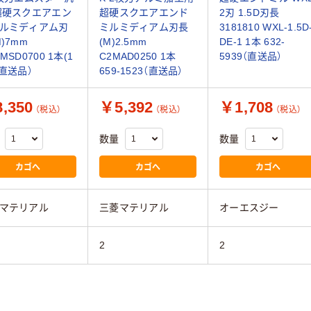
超硬スクエアエン
超硬スクエアエンド
2刃 1.5D刃長
ルミディアム刃
ミルミディアム刃長
3181810 WXL-1.5D
)7mm
(M)2.5mm
DE-1 1本 632-
MSD0700 1本(1
C2MAD0250 1本
5939（直送品）
（直送品）
659-1523（直送品）
,350
￥5,392
￥1,708
（税込）
（税込）
（税込）
数量
数量
カゴへ
カゴへ
カゴへ
マテリアル
三菱マテリアル
オーエスジー
2
2