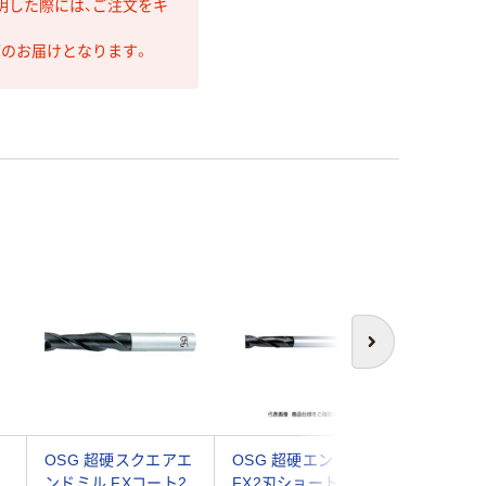
明した際には、ご注文をキ
第のお届けとなります。
次へ
OSG 超硬スクエアエ
OSG 超硬エンドミル
OSG 
L
ンドミル FXコート2
FX2刃ショート
ンドミル