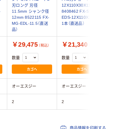
刃ロング 刃径
12X110X30X11
ュアショ
-
11.5mm シャンク径
8408462 FX-SS-
0.2mm 
12mm 8522115 FX-
EDS-12X110X30X11
84602 M
MG-EDL-11.5（直送
1本（直送品）
0.2 1本
品）
￥29,475
￥21,340
￥10,
（税込）
（税込）
数量
数量
数量
カゴへ
カゴへ
オーエスジー
オーエスジー
オーエス
2
2
2
商品情報を印刷する