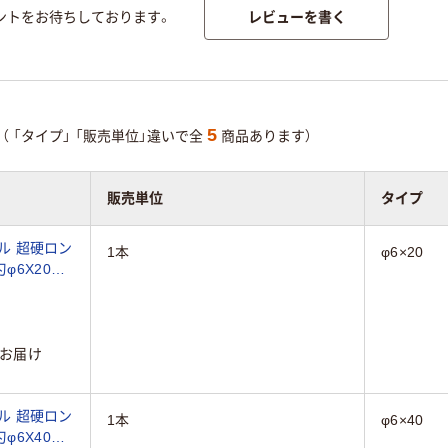
レビューを書く
ントをお待ちしております。
5
（
「タイプ」
「販売単位」違いで全
商品あります）
販売単位
タイプ
ミル 超硬ロン
1本
φ6×20
φ6X20
）
お届け
ミル 超硬ロン
1本
φ6×40
φ6X40