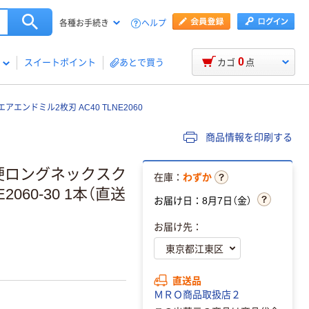
ヘルプ
各種お手続き
0
スイートポイント
あとで買う
カゴ
点
エンドミル2枚刃 AC40 TLNE2060
商品情報を印刷する
超硬ロングネックスク
在庫：
わずか
2060-30 1本（直送
お届け日：8月7日（金）
お届け先：
直送品
ＭＲＯ商品取扱店２