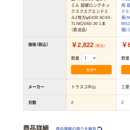
ミル 超硬ロングネッ
用 
クスクエアエンドミ
ドミ
ル2枚刃φ6X30 AC40-
長(M
TLNE2060-30 1本
MS2
（直送品）
個)
￥2,822
￥8
価格（税込）
（税込）
数量
数量
カゴへ
メーカー
トラスコ中山
三菱
刃数
2
2
商品詳細
商品情報の誤りを報告