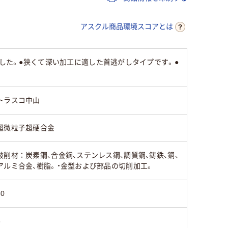
アスクル商品環境スコアとは
ました。●狭くて深い加工に適した首逃がしタイプです。●
トラスコ中山
超微粒子超硬合金
被削材：炭素鋼、合金鋼、ステンレス鋼、調質鋼、鋳鉄、銅、
アルミ合金、樹脂。・金型および部品の切削加工。
30
6