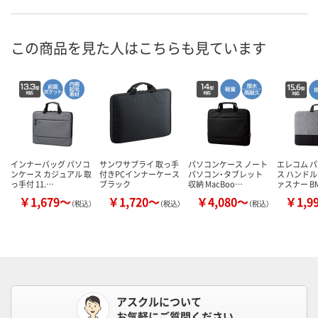
この商品を見た人はこちらも見ています
インナーバッグ パソコ
サンワサプライ 取っ手
パソコンケース ノート
エレコム 
ンケース カジュアル 取
付きPCインナーケース
パソコン・タブレット
ス ハンドル
っ手付 11.…
ブラック
収納 MacBoo…
ァスナー B
￥1,679～
￥1,720～
￥4,080～
￥1,9
（税込）
（税込）
（税込）
アスクルについて
お気軽にご質問ください。