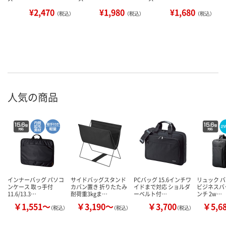
¥2,470
¥1,980
¥1,680
（税込）
（税込）
（税込）
人気の商品
インナーバッグ パソコ
サイドバッグスタンド
PCバッグ 15.6インチワ
リュック 
ンケース 取っ手付
カバン置き 折りたたみ
イドまで対応 ショルダ
ビジネスバッ
11.6/13.3…
耐荷重3kgま…
ーベルト付…
ンチ 2w…
￥1,551～
￥3,190～
￥3,700
￥5,6
（税込）
（税込）
（税込）