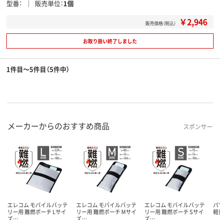
型番
販売単位
1個
￥2,946
販売価格（税込）
お取り扱い終了しました
1件目～5件目（5件中）
メーカーからのおすすめ商品
スポンサー
エレコム モバイルバッテ
エレコム モバイルバッテ
エレコム モバイルバッテ
パ
リー用 難燃ポーチ Lサイ
リー用 難燃ポーチ Mサイ
リー用 難燃ポーチ Sサイ
軽
ズ…
ズ…
ズ…