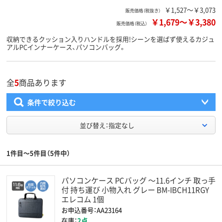
￥1,527～￥3,073
販売価格（税抜き）
￥1,679
～
￥3,380
販売価格（税込）
収納できるクッション入りハンドルを採用!シーンを選ばず使えるカジュ
アルPCインナーケース、パソコンバッグ。
全
5
商品あります
条件で絞り込む
並び替え：指定なし
1件目～5件目（5件中）
パソコンケース PCバッグ ～11.6インチ 取っ手
付 持ち運び 小物入れ グレー BM-IBCH11RGY
エレコム 1個
お申込番号：AA23164
在庫：
2点