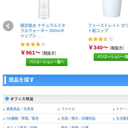
嬬恋銘水 ナチュラルミネ
ファーストレイト ホ
ラルウォーター 500mlキ
ト紙コップ
ャップシ…
￥340～
（税抜き）
￥961～
（税抜き）
商品を探す
事務用品／文房具
ファイル
トナー
OA機器／家電／電池
包装／掲示／店舗用品
生活雑