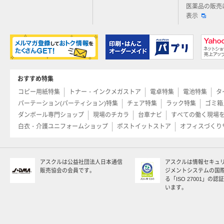
医薬品の販売
表示
おすすめ特集
コピー用紙特集
トナー・インクメガストア
電卓特集
電池特集
タ
パーテーション(パーティション)特集
チェア特集
ラック特集
ゴミ箱
ダンボール専門ショップ
現場のチカラ
台車ナビ
すべての働く現場
白衣・介護ユニフォームショップ
ポストイットストア
オフィスづくり
アスクルは公益社団法人日本通信
アスクルは情報セキュ
販売協会の会員です。
ジメントシステムの国
る「ISO 27001」の
います。