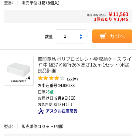
型番
販売単位
1箱（8個入）
￥11,560
販売価格（税込）
1個あたり ￥1,445
数量
カゴへ
無印良品 ポリプロピレン 小物収納ケース ワイ
ド 中 幅37×奥行26×高さ12cm 1セット（4個）
良品計画
（33件）
お申込番号：NJ06233
在庫：
6点
お届け日：
8月9日（日）
お急ぎ便：
8月8日（土）
アスクル在庫商品
型番
販売単位
1セット（4個）