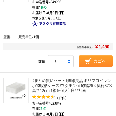
お申込番号：849293
在庫：
あり
お届け日：
8月9日（日）
お急ぎ便：
8月8日（土）
アスクル在庫商品
型番
販売単位
1個
￥1,490
販売価格（税込）
数量
カゴへ
【まとめ買いセット】無印良品 ポリプロピレン
小物収納ケース 中 引出２個 約幅26×奥行37×
高さ12cm 1箱（6個入） 良品計画
（17件）
お申込番号：023847
在庫：
2点
お届け日：
8月9日（日）