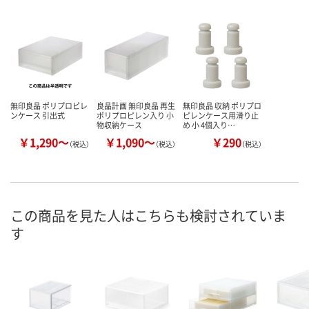
無印良品 ポリプロピレ
良品計画 無印良品 再生
無印良品 収納 ポリプロ
ンケース 引出式
ポリプロピレン入り 小
ピレンケース用滑り止
物収納ケース
め 小 4個入り…
￥1,290～
￥1,090～
￥290
（税込）
（税込）
（税込）
この商品を見た人はこちらも検討されていま
す