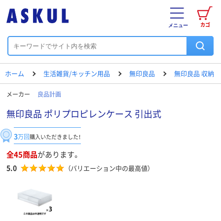
カゴ
メニュー
ホーム
生活雑貨/キッチン用品
無印良品
無印良品 収納
メーカー
良品計画
無印良品 ポリプロピレンケース 引出式
3
万回
購入いただきました！
全45商品
があります。
5.0
（バリエーション中の最高値）