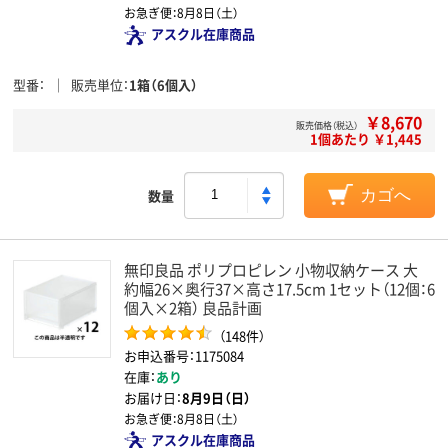
お急ぎ便：
8月8日（土）
アスクル在庫商品
型番
販売単位
1箱（6個入）
￥8,670
販売価格（税込）
1個あたり ￥1,445
数量
カゴへ
無印良品 ポリプロピレン 小物収納ケース 大
約幅26×奥行37×高さ17.5cm 1セット（12個：6
個入×2箱） 良品計画
（148件）
お申込番号：1175084
在庫：
あり
お届け日：
8月9日（日）
お急ぎ便：
8月8日（土）
アスクル在庫商品