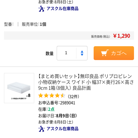
お急ぎ便：
8月8日（土）
アスクル在庫商品
型番
販売単位
1個
￥1,290
販売価格（税込）
数量
カゴへ
【まとめ買いセット】無印良品 ポリプロピレン
小物収納ケース ワイド 小 幅37×奥行26×高さ
9cm 1箱（8個入） 良品計画
（32件）
お申込番号：2989041
在庫：
2点
お届け日：
8月9日（日）
お急ぎ便：
8月8日（土）
アスクル在庫商品