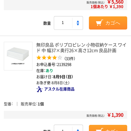
￥5,560
販売価格（税込）
1個あたり ￥1,390
数量
カゴへ
無印良品 ポリプロピレン 小物収納ケース ワイ
ド 中 幅37×奥行26×高さ12cm 良品計画
（33件）
お申込番号：2139298
在庫：
あり
お届け日：
8月9日（日）
お急ぎ便：
8月8日（土）
アスクル在庫商品
型番
販売単位
1個
￥1,390
販売価格（税込）