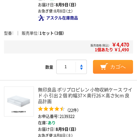
お届け日：
8月9日（日）
お急ぎ便：
8月8日（土）
アスクル在庫商品
型番
販売単位
1セット（3個）
￥4,470
販売価格（税込）
1個あたり ￥1,490
数量
カゴへ
無印良品 ポリプロピレン 小物収納ケース ワイ
ド 小 引出２個 約幅37×奥行26×高さ9cm 良
品計画
（22件）
お申込番号：2139322
在庫：
あり
お届け日：
8月9日（日）
お急ぎ便：
8月8日（土）