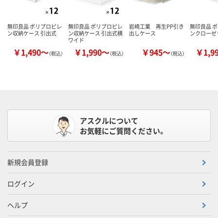
無印良品 ポリプロピレ
無印良品 ポリプロピレ
岩崎工業 再生PP引き
無印良品 
ン収納ケース 引出式
ン収納ケース 引出式横
出しケース
ンクローゼ
ワイド
￥1,490～
￥1,990～
￥945～
￥1,9
（税込）
（税込）
（税込）
アスクルについて
お気軽にご質問ください。
新規会員登録
ログイン
ヘルプ