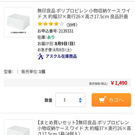
無印良品 ポリプロピレン 小物収納ケース ワイ
ド 大 約幅37×奥行26×高さ17.5cm 良品計画
（39件）
お申込番号：2139331
在庫：
あり
お届け日：
8月9日（日）
お急ぎ便：
8月8日（土）
アスクル在庫商品
型番
販売単位
1個
￥1,490
販売価格（税込）
数量
カゴへ
【まとめ買いセット】無印良品 ポリプロピレン
小物収納ケース ワイド 大 約幅37×奥行26×高
さ17.5cm 1箱（4個入）