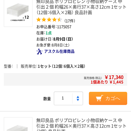
無印良品 ポリプロピレン 小物収納ケース 中
引出２個 約幅26×奥行37×高さ12cm 1セット
（12個：6個入×2箱） 良品計画
（17件）
お申込番号：1175057
在庫：
1点
お届け日：
8月9日（日）
お急ぎ便：
8月8日（土）
アスクル在庫商品
型番
販売単位
1セット（12個：6個入×2箱）
￥17,340
販売価格（税込）
1個あたり ￥1,445
数量
カゴへ
無印良品 ポリプロピレン 小物収納ケース 中
引出２個 約幅26×奥行37×高さ12cm 1セット