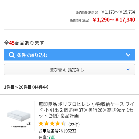
￥1,173～￥15,764
販売価格（税抜き）
￥1,290
～
￥17,340
販売価格（税込）
全
45
商品あります
条件で絞り込む
並び替え：指定なし
1件目～20件目（44件中）
無印良品 ポリプロピレン 小物収納ケース ワイ
ド 小 引出２個 約幅37×奥行26×高さ9cm 1セ
ット（3個） 良品計画
（22件）
お申込番号：NJ06232
在庫：
7点