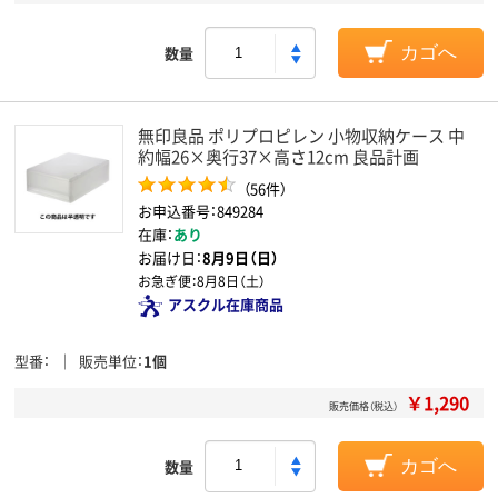
数量
カゴへ
無印良品 ポリプロピレン 小物収納ケース 中
約幅26×奥行37×高さ12cm 良品計画
（56件）
お申込番号：849284
在庫：
あり
お届け日：
8月9日（日）
お急ぎ便：
8月8日（土）
アスクル在庫商品
型番
販売単位
1個
￥1,290
販売価格（税込）
数量
カゴへ