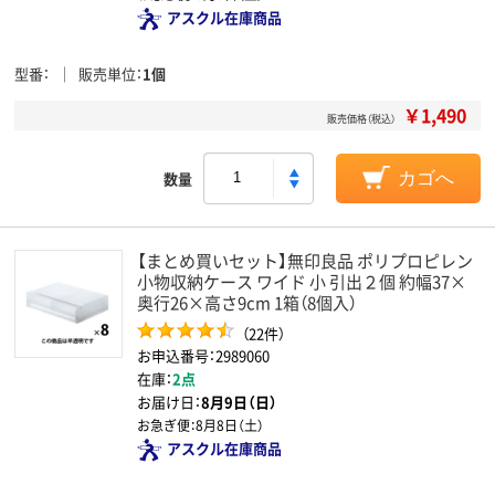
アスクル在庫商品
型番
販売単位
1個
￥1,490
販売価格（税込）
数量
カゴへ
【まとめ買いセット】無印良品 ポリプロピレン
小物収納ケース ワイド 小 引出２個 約幅37×
奥行26×高さ9cm 1箱（8個入）
（22件）
お申込番号：2989060
在庫：
2点
お届け日：
8月9日（日）
お急ぎ便：
8月8日（土）
アスクル在庫商品