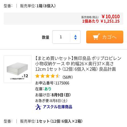
型番
販売単位
1箱（8個入）
￥10,010
販売価格（税込）
1個あたり ￥1,251.25
数量
カゴへ
【まとめ買いセット】無印良品 ポリプロピレン
小物収納ケース 中 約幅26×奥行37×高さ
12cm 1セット（12個：6個入×2箱） 良品計画
（56件）
お申込番号：1175066
在庫：
あり
お届け日：
8月9日（日）
お急ぎ便：
8月8日（土）
アスクル在庫商品
型番
販売単位
1セット（12個：6個入×2箱）