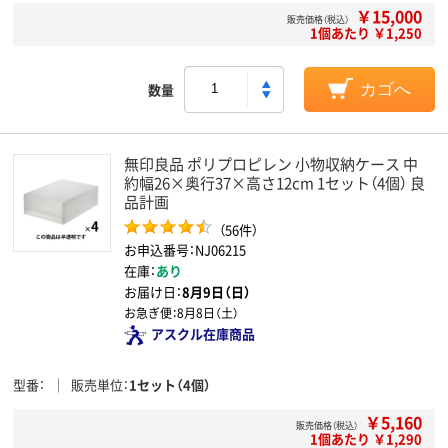
￥15,000
販売価格（税込）
1個あたり ￥1,250
数量
カゴへ
無印良品 ポリプロピレン 小物収納ケース 中
約幅26×奥行37×高さ12cm 1セット（4個） 良
品計画
（56件）
お申込番号：NJ06215
在庫：
あり
お届け日：
8月9日（日）
お急ぎ便：
8月8日（土）
アスクル在庫商品
型番
販売単位
1セット（4個）
￥5,160
販売価格（税込）
1個あたり ￥1,290