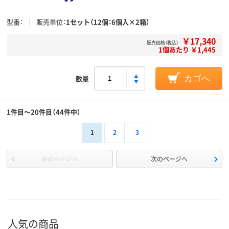
型番
販売単位
1セット（12個：6個入×2箱）
￥17,340
販売価格（税込）
1個あたり ￥1,445
数量
カゴへ
1件目～20件目（44件中）
1
2
3
前のページへ
次のページへ
人気の商品