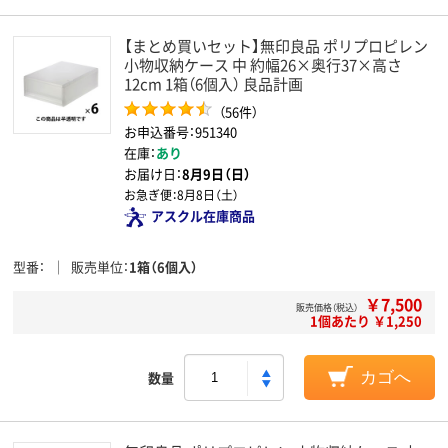
【まとめ買いセット】無印良品 ポリプロピレン
小物収納ケース 中 約幅26×奥行37×高さ
12cm 1箱（6個入） 良品計画
（56件）
お申込番号：951340
在庫：
あり
お届け日：
8月9日（日）
お急ぎ便：
8月8日（土）
アスクル在庫商品
型番
販売単位
1箱（6個入）
￥7,500
販売価格（税込）
1個あたり ￥1,250
数量
カゴへ