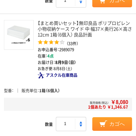
数量
カゴへ
【まとめ買いセット】無印良品 ポリプロピレン
小物収納ケース ワイド 中 幅37×奥行26×高さ
12cm 1箱（6個入） 良品計画
（33件）
お申込番号：2989079
在庫：
4点
お届け日：
8月9日（日）
お急ぎ便：
8月8日（土）
アスクル在庫商品
型番
販売単位
1箱（6個入）
￥8,080
販売価格（税込）
1個あたり ￥1,346.67
数量
カゴへ