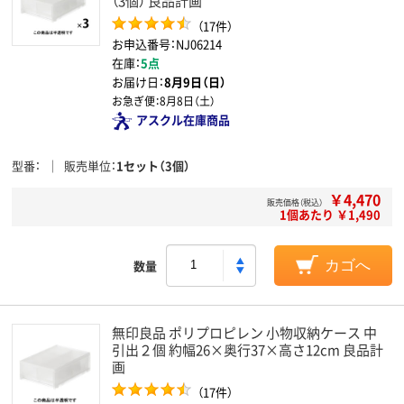
（3個） 良品計画
（17件）
お申込番号：NJ06214
在庫：
5点
お届け日：
8月9日（日）
お急ぎ便：
8月8日（土）
アスクル在庫商品
型番
販売単位
1セット（3個）
￥4,470
販売価格（税込）
1個あたり ￥1,490
数量
カゴへ
無印良品 ポリプロピレン 小物収納ケース 中
引出２個 約幅26×奥行37×高さ12cm 良品計
画
（17件）