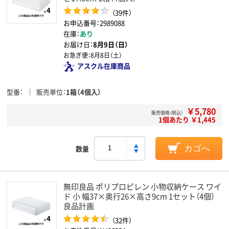
（39件）
お申込番号：2989088
在庫：
あり
お届け日：
8月9日（日）
お急ぎ便：
8月8日（土）
アスクル在庫商品
型番
販売単位
1箱（4個入）
￥5,780
販売価格（税込）
1個あたり ￥1,445
数量
カゴへ
無印良品 ポリプロピレン 小物収納ケース ワイ
ド 小 幅37×奥行26×高さ9cm 1セット（4個）
良品計画
（32件）