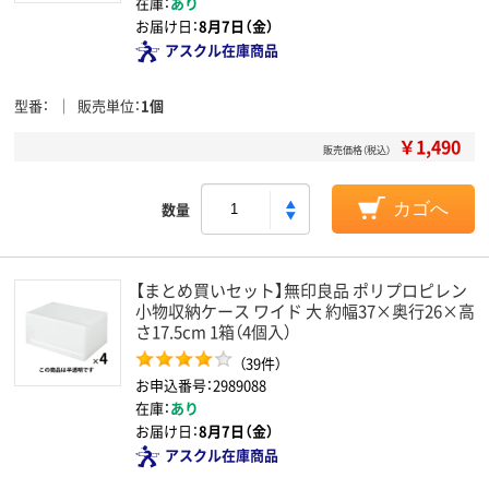
在庫：
あり
お届け日：
8月7日（金）
アスクル在庫商品
型番
販売単位
1個
￥1,490
販売価格（税込）
数量
カゴへ
【まとめ買いセット】無印良品 ポリプロピレン
小物収納ケース ワイド 大 約幅37×奥行26×高
さ17.5cm 1箱（4個入）
（39件）
お申込番号：2989088
在庫：
あり
お届け日：
8月7日（金）
アスクル在庫商品