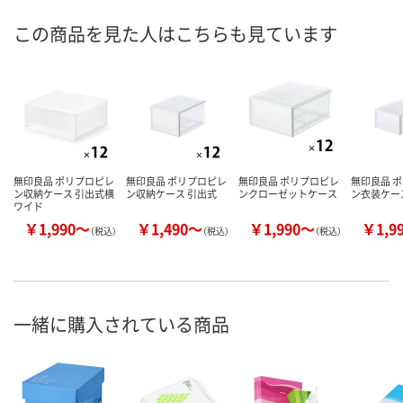
この商品を見た人はこちらも見ています
無印良品 ポリプロピレ
無印良品 ポリプロピレ
無印良品 ポリプロピレ
無印良品 
ン収納ケース 引出式横
ン収納ケース 引出式
ンクローゼットケース
ン衣装ケー
ワイド
￥1,990～
￥1,490～
￥1,990～
￥1,9
（税込）
（税込）
（税込）
一緒に購入されている商品