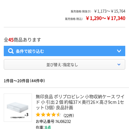
￥1,173～￥15,764
販売価格（税抜き）
￥1,290
～
￥17,340
販売価格（税込）
全
45
商品あります
条件で絞り込む
並び替え：指定なし
1件目～20件目（44件中）
無印良品 ポリプロピレン 小物収納ケース ワイ
ド 小 引出２個 約幅37×奥行26×高さ9cm 1セ
ット（3個） 良品計画
（22件）
お申込番号：NJ06232
在庫：
8点