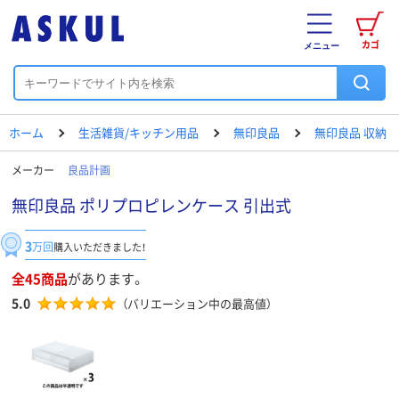
カゴ
メニュー
ホーム
生活雑貨/キッチン用品
無印良品
無印良品 収納
メーカー
良品計画
無印良品 ポリプロピレンケース 引出式
3
万回
購入いただきました！
全45商品
があります。
5.0
（バリエーション中の最高値）