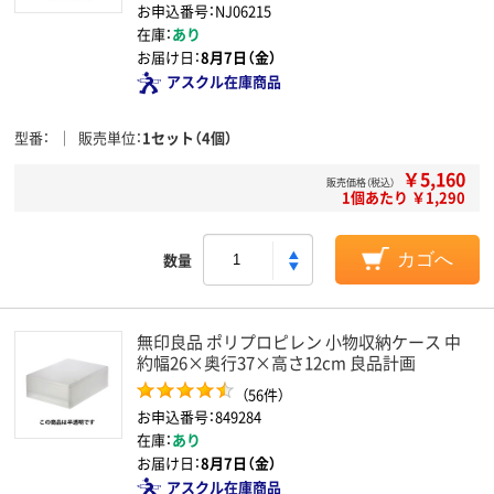
お申込番号：NJ06215
在庫：
あり
お届け日：
8月7日（金）
アスクル在庫商品
型番
販売単位
1セット（4個）
￥5,160
販売価格（税込）
1個あたり ￥1,290
数量
カゴへ
無印良品 ポリプロピレン 小物収納ケース 中
約幅26×奥行37×高さ12cm 良品計画
（56件）
お申込番号：849284
在庫：
あり
お届け日：
8月7日（金）
アスクル在庫商品