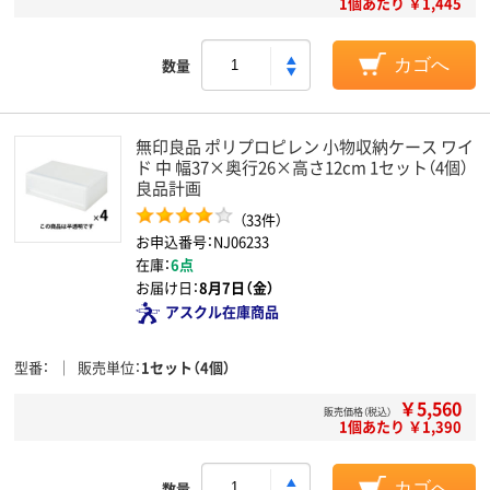
1個あたり ￥1,445
数量
カゴへ
無印良品 ポリプロピレン 小物収納ケース ワイ
ド 中 幅37×奥行26×高さ12cm 1セット（4個）
良品計画
（33件）
お申込番号：NJ06233
在庫：
6点
お届け日：
8月7日（金）
アスクル在庫商品
型番
販売単位
1セット（4個）
￥5,560
販売価格（税込）
1個あたり ￥1,390
数量
カゴへ