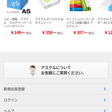
コピー用紙 アスク
アスクル オリジナル お
ティッシュペーパー ボ
アスクル 
ル マルチペーパー ス
そうじシート
ックス 150組 5箱入 ア
ダー A4 
ーパーホワイト+
スクル ス…
￥149～
￥358～
￥307～
￥1
（税込）
（税込）
（税込）
アスクルについて
お気軽にご質問ください。
新規会員登録
ログイン
ヘルプ