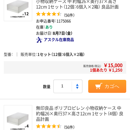
小物収納ケース 中 約幅26×奥行37×高さ
12cm 1セット（12個：6個入×2箱） 良品計画
（56件）
お申込番号：1175066
在庫：
あり
お届け日：
8月7日（金）
アスクル在庫商品
型番
販売単位
1セット（12個：6個入×2箱）
￥15,000
販売価格（税込）
1個あたり ￥1,250
数量
カゴへ
無印良品 ポリプロピレン 小物収納ケース 中
約幅26×奥行37×高さ12cm 1セット（4個） 良
品計画
（56件）