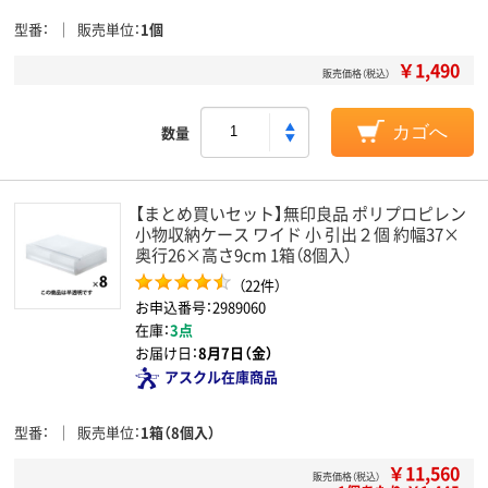
型番
販売単位
1個
￥1,490
販売価格（税込）
数量
カゴへ
【まとめ買いセット】無印良品 ポリプロピレン
小物収納ケース ワイド 小 引出２個 約幅37×
奥行26×高さ9cm 1箱（8個入）
（22件）
お申込番号：2989060
在庫：
3点
お届け日：
8月7日（金）
アスクル在庫商品
型番
販売単位
1箱（8個入）
￥11,560
販売価格（税込）