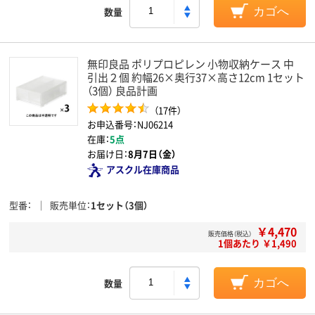
数量
カゴへ
無印良品 ポリプロピレン 小物収納ケース 中
引出２個 約幅26×奥行37×高さ12cm 1セット
（3個） 良品計画
（17件）
お申込番号：NJ06214
在庫：
5点
お届け日：
8月7日（金）
アスクル在庫商品
型番
販売単位
1セット（3個）
￥4,470
販売価格（税込）
1個あたり ￥1,490
数量
カゴへ