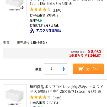
12cm 1箱（6個入） 良品計画
（33件）
お申込番号：2989079
在庫：
4点
お届け日：
8月7日（金）
アスクル在庫商品
型番
販売単位
1箱（6個入）
￥8,080
販売価格（税込）
1個あたり ￥1,346.67
数量
カゴへ
無印良品 ポリプロピレン 小物収納ケース ワイ
ド 大 約幅37×奥行26×高さ17.5cm 良品計画
（39件）
お申込番号：2139331