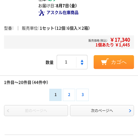
お届け日：
8月7日（金）
アスクル在庫商品
型番
販売単位
1セット（12個：6個入×2箱）
￥17,340
販売価格（税込）
1個あたり ￥1,445
数量
カゴへ
1件目～20件目（44件中）
1
2
3
前のページへ
次のページへ