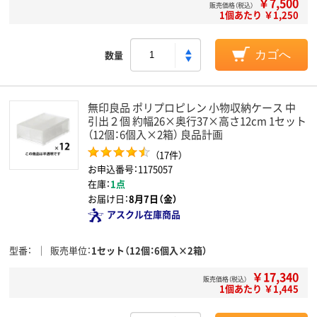
￥7,500
販売価格（税込）
1個あたり ￥1,250
数量
カゴへ
無印良品 ポリプロピレン 小物収納ケース 中
引出２個 約幅26×奥行37×高さ12cm 1セット
（12個：6個入×2箱） 良品計画
（17件）
お申込番号：1175057
在庫：
1点
お届け日：
8月7日（金）
アスクル在庫商品
型番
販売単位
1セット（12個：6個入×2箱）
￥17,340
販売価格（税込）
1個あたり ￥1,445