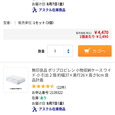
お届け日：
8月7日（金）
アスクル在庫商品
型番
販売単位
1セット（3個）
￥4,470
販売価格（税込）
1個あたり ￥1,490
数量
カゴへ
無印良品 ポリプロピレン 小物収納ケース ワイ
ド 小 引出２個 約幅37×奥行26×高さ9cm 良
品計画
（22件）
お申込番号：2139322
在庫：
あり
お届け日：
8月7日（金）
アスクル在庫商品