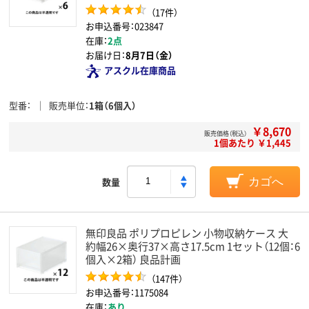
（17件）
お申込番号：023847
在庫：
2点
お届け日：
8月7日（金）
アスクル在庫商品
型番
販売単位
1箱（6個入）
￥8,670
販売価格（税込）
1個あたり ￥1,445
数量
カゴへ
無印良品 ポリプロピレン 小物収納ケース 大
約幅26×奥行37×高さ17.5cm 1セット（12個：6
個入×2箱） 良品計画
（147件）
お申込番号：1175084
在庫：
あり