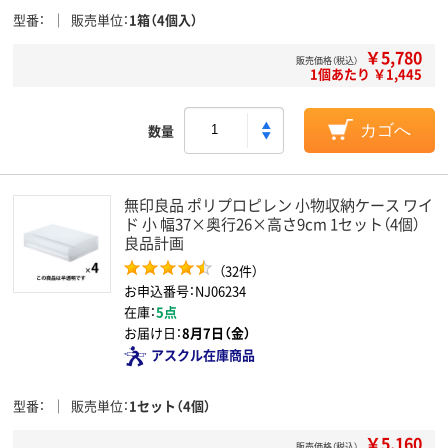
型番
販売単位
1箱（4個入）
￥5,780
販売価格（税込）
1個あたり ￥1,445
数量
カゴへ
無印良品 ポリプロピレン 小物収納ケース ワイ
ド 小 幅37×奥行26×高さ9cm 1セット（4個）
良品計画
（32件）
お申込番号：NJ06234
在庫：
5点
お届け日：
8月7日（金）
アスクル在庫商品
型番
販売単位
1セット（4個）
￥5,160
販売価格（税込）