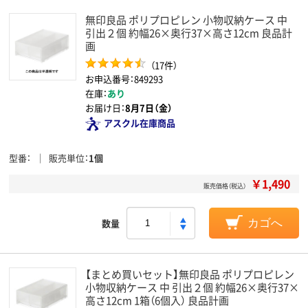
無印良品 ポリプロピレン 小物収納ケース 中
引出２個 約幅26×奥行37×高さ12cm 良品計
画
（17件）
お申込番号：849293
在庫：
あり
お届け日：
8月7日（金）
アスクル在庫商品
型番
販売単位
1個
￥1,490
販売価格（税込）
数量
カゴへ
【まとめ買いセット】無印良品 ポリプロピレン
小物収納ケース 中 引出２個 約幅26×奥行37×
高さ12cm 1箱（6個入） 良品計画