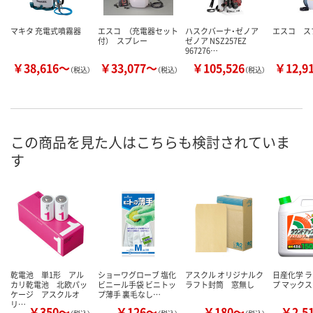
マキタ 充電式噴霧器
エスコ （充電器セット
ハスクバーナ・ゼノア
エスコ ス
付） スプレー
ゼノア NSZ257EZ
967276…
￥38,616～
￥33,077～
￥105,526
￥12,9
（税込）
（税込）
（税込）
この商品を見た人はこちらも検討されていま
す
乾電池 単1形 アル
ショーワグローブ 塩化
アスクル オリジナルク
日産化学 
カリ乾電池 北欧パッ
ビニール手袋 ビニトッ
ラフト封筒 窓無し
プ マックスロ
ケージ アスクルオ
プ薄手 裏毛なし…
リ…
￥350～
￥126～
￥180～
￥2,5