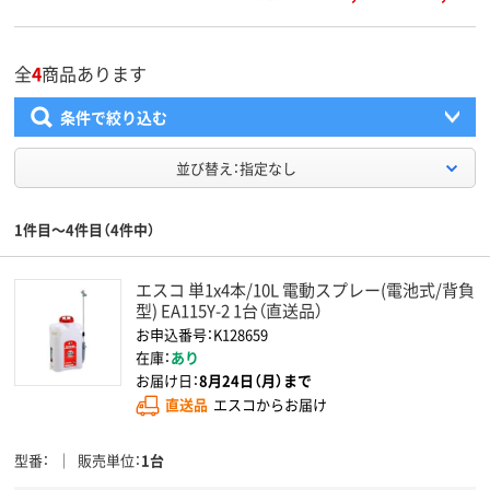
全
4
商品あります
条件で絞り込む
並び替え：指定なし
1件目～4件目（4件中）
エスコ 単1x4本/10L 電動スプレー(電池式/背負
型) EA115Y-2 1台（直送品）
お申込番号：K128659
在庫：
あり
お届け日：
8月24日（月）まで
直送品
エスコからお届け
型番
販売単位
1台