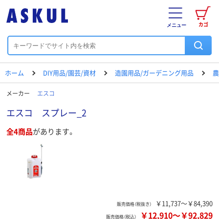
カゴ
メニュー
ホーム
DIY用品/園芸/資材
造園用品/ガーデニング用品
農
メーカー
エスコ
エスコ スプレー_2
全4商品
があります。
￥11,737～￥84,390
販売価格（税抜き）
￥12,910
～
￥92,829
販売価格（税込）