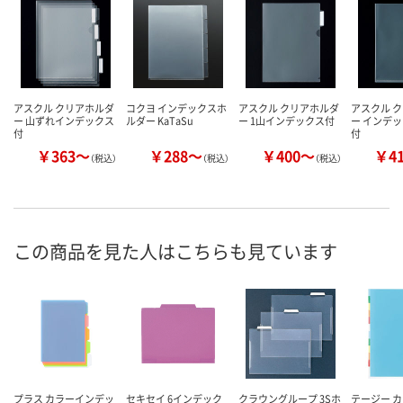
アスクル クリアホルダ
コクヨ インデックスホ
アスクル クリアホルダ
アスクル 
ー 山ずれインデックス
ルダー KaTaSu
ー 1山インデックス付
ー インデ
付
付
￥363～
￥288～
￥400～
￥4
（税込）
（税込）
（税込）
この商品を見た人はこちらも見ています
プラス カラーインデッ
セキセイ 6インデック
クラウングループ 3Sホ
テージー 