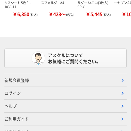
クスシート 5色 FL-
スフォルダ A4
ルダー A4ヨコ(3枚入)
ーセブン A
103CH 1…
CR-Y…
￥6,350
￥423～
￥5,445
￥1
（税込）
（税込）
（税込）
アスクルについて
お気軽にご質問ください。
新規会員登録
ログイン
ヘルプ
ご利用ガイド