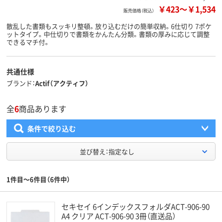
￥423
～
￥1,534
販売価格（税込）
散乱した書類もスッキリ整頓。放り込むだけの簡単収納。6仕切り 7ポケ
ットタイプ。中仕切りで書類をかんたん分類。書類の厚みに応じて調整
できるマチ付。
共通仕様
ブランド
Actif（アクティフ）
全
6
商品あります
条件で絞り込む
並び替え：指定なし
1件目～6件目（6件中）
セキセイ 6インデックスフォルダACT-906-90
A4 クリア ACT-906-90 3冊（直送品）