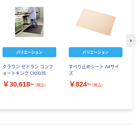
次の
バリエーション
バリエーション
クラウン ゼドラン コンフ
すべり止めシート A4サイ
ト
ォートキング CK0035
ズ
源
ッ
￥30,618~
￥824~
（税込）
（税込）
￥