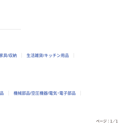
家具/収納
生活雑貨/キッチン用品
品
機械部品/空圧機器/電気・電子部品
ページ：
1
／
1