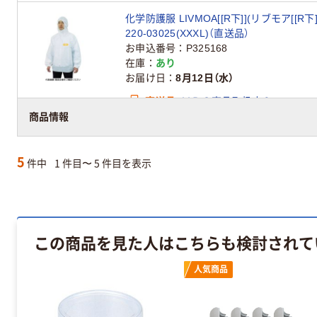
化学防護服 LIVMOA[[R下]](リブモア[[R
220-03025(XXXL)（直送品）
お申込番号
P325168
在庫
あり
お届け日
8月12日（水）
直送品
ＭＲＯ商品取扱店２
商品情報
この出荷元の商品は商品代金に配送料が含
5
件中
1 件目〜 5 件目を表示
この商品を見た人はこちらも検討されて
人気商品