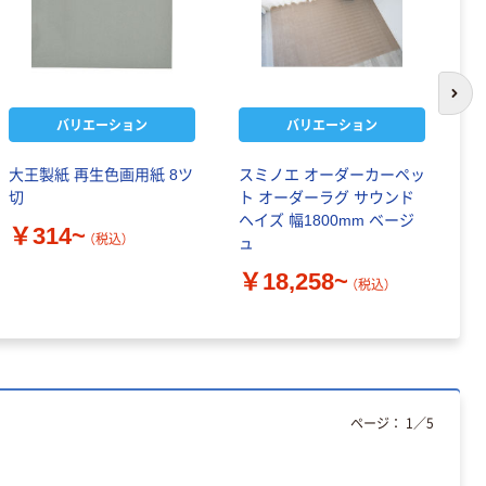
次の
バリエーション
バリエーション
大王製紙 再生色画用紙 8ツ
スミノエ オーダーカーペッ
化
切
ト オーダーラグ サウンド
(
ヘイズ 幅1800mm ベージ
レ
￥314~
（税込）
ュ
M
着
￥18,258~
￥
（税込）
ページ：
1
／
5