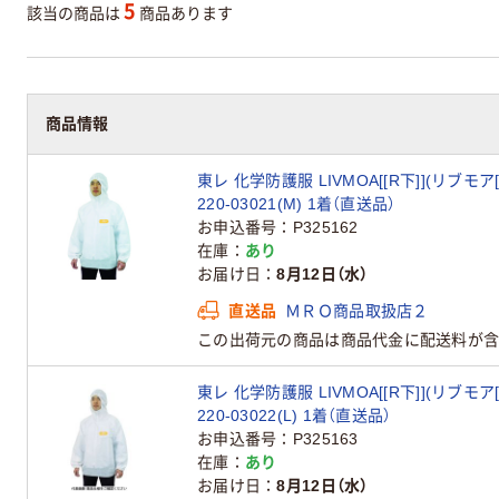
5
該当の商品は
商品あります
商品情報
東レ 化学防護服 LIVMOA[[R下]](リブモ
220-03021(M) 1着（直送品）
お申込番号
P325162
在庫
あり
お届け日
8月12日（水）
直送品
ＭＲＯ商品取扱店２
この出荷元の商品は商品代金に配送料が含
東レ 化学防護服 LIVMOA[[R下]](リブモ
220-03022(L) 1着（直送品）
お申込番号
P325163
在庫
あり
お届け日
8月12日（水）