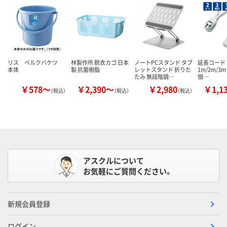
リス ベルクバケツ
林製作所 脱衣カゴ 日本
ノートPCスタンド タブ
延長コード
本体
製 抗菌樹脂
レットスタンド 折りた
1m/2m/3m
たみ 無段階調…
個…
￥578～
￥2,390～
￥2,980
￥1,1
（税込）
（税込）
（税込）
アスクルについて
お気軽にご質問ください。
新規会員登録
ログイン