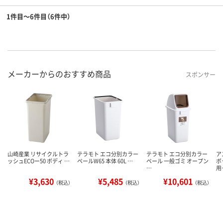
1件目～6件目（6件中）
メーカーからのおすすめ商品
スポンサー
山崎産業 リサイクルトラ
テラモト エコ分別カラー
テラモト エコ分別カラー
ア
ッシュECOー50 ボディ …
ペールW65 本体 60L …
ペール 一般ゴミ オープン
ボ
…
用
¥3,630
¥5,485
¥10,601
（税込）
（税込）
（税込）