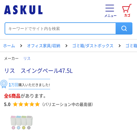
カゴ
メニュー
ホーム
オフィス家具/収納
ゴミ箱/ダストボックス
ゴミ箱（
メーカー
リス
リス スイングペール47.5L
1
万回
購入いただきました！
全6商品
があります。
5.0
（バリエーション中の最高値）