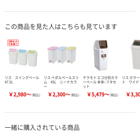
この商品を見た人はこちらも見ています
リス スイングペール
リス ペダルペールスリ
テラモト エコ分別カラ
リス カラ
47.5L
ム 45L ニーナカラ
ーペール 本体・フタセ
ト ワイド 
ー
ット
￥2,980～
￥2,300～
￥5,479～
￥3,3
（税込）
（税込）
（税込）
一緒に購入されている商品