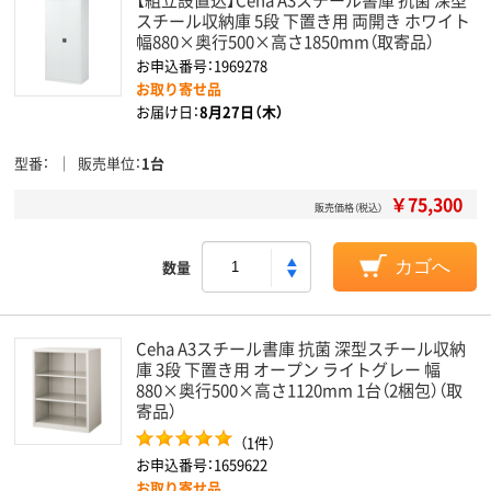
スチール収納庫 5段 下置き用 両開き ホワイト
幅880×奥行500×高さ1850mm（取寄品）
お申込番号：1969278
お取り寄せ品
お届け日：
8月27日（木）
型番
販売単位
1台
￥75,300
販売価格（税込）
数量
カゴへ
Ceha A3スチール書庫 抗菌 深型スチール収納
庫 3段 下置き用 オープン ライトグレー 幅
880×奥行500×高さ1120mm 1台（2梱包）（取
寄品）
（1件）
お申込番号：1659622
お取り寄せ品