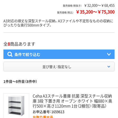
￥32,000～￥68,455
販売価格（税抜き）
￥35,200
～
￥75,300
販売価格（税込）
A3対応の頑丈な深型スチール収納。A3ファイルや不定形なものの収納に
ぴったりな奥行500mmタイプ。
全
8
商品あります
条件で絞り込む
並び替え：指定なし
1件目～8件目（8件中）
Ceha A3スチール書庫 抗菌 深型スチール収納
庫 3段 下置き用 オープン ホワイト 幅880×奥
行500×高さ1120mm 1台（2梱包）（取寄品）
お申込番号：1659613
お取り寄せ品