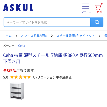
カゴ
メニュー
ホーム
オフィス家具/収納
スチール書庫/キャビネット
書
メーカー
Ceha
Ceha 抗菌 深型スチール収納庫 幅880×奥行500mm
下置き用
全8商品
があります。
5.0
（バリエーション中の最高値）