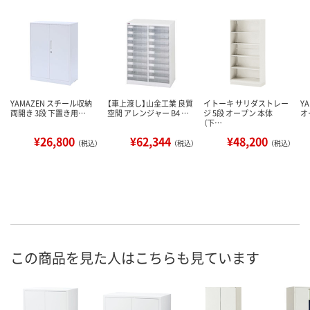
YAMAZEN スチール収納
【車上渡し】山金工業 良質
イトーキ サリダストレー
Y
両開き 3段 下置き用…
空間 アレンジャー B4 …
ジ 5段 オープン 本体
オ
（下…
¥26,800
¥62,344
¥48,200
（税込）
（税込）
（税込）
この商品を見た人はこちらも見ています