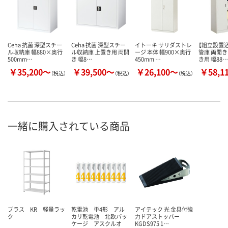
Ceha 抗菌 深型スチー
Ceha 抗菌 深型スチー
イトーキ サリダストレ
【組立設置込
ル収納庫 幅880×奥行
ル収納庫 上置き用 両開
ージ 本体 幅900×奥行
管庫 両開き
500mm…
き 幅8…
450mm …
き用 幅88…
￥35,200～
￥39,500～
￥26,100～
￥58,1
（税込）
（税込）
（税込）
一緒に購入されている商品
プラス KR 軽量ラッ
乾電池 単4形 アル
アイテック 光 金具付強
ク
カリ乾電池 北欧パッ
力ドアストッパー
ケージ アスクルオ
KGDS975 1…