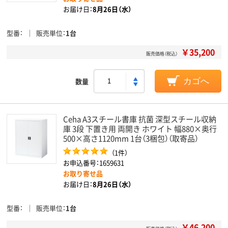
お届け日：
8月26日（水）
型番
販売単位
1台
￥35,200
販売価格（税込）
数量
カゴへ
Ceha A3スチール書庫 抗菌 深型スチール収納
庫 3段 下置き用 両開き ホワイト 幅880×奥行
500×高さ1120mm 1台（3梱包）（取寄品）
（1件）
お申込番号：1659631
お取り寄せ品
お届け日：
8月26日（水）
型番
販売単位
1台
￥46,200