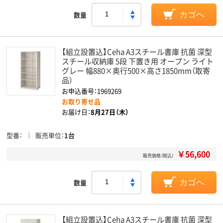
数量
カゴへ
【組立設置込】Ceha A3スチール書庫 抗菌 深型
スチール収納庫 5段 下置き用 オープン ライト
グレー 幅880×奥行500×高さ1850mm（取寄
品）
お申込番号：1969269
お取り寄せ品
お届け日：
8月27日（木）
型番
販売単位
1台
￥56,600
販売価格（税込）
数量
カゴへ
【組立設置込】Ceha A3スチール書庫 抗菌 深型