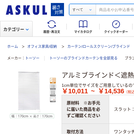
すべて
カテゴリー
履歴・再注文
マイカタログ
クイックオーダー
ホーム
オフィス家具/収納
カーテン/ロールスクリーン/ブラインド
メーカー
トーソー
トーソーのブラインドカーテンを全部見る
ブラ
アルミブラインド＜遮熱＞ 
1cm単位でサイズをご用意しているの
￥10,011
~
￥14,536
（税込
原材料 ※お手元
に届いた商品を必
スラット
ずご確認ください
取付方法
ワンタッ