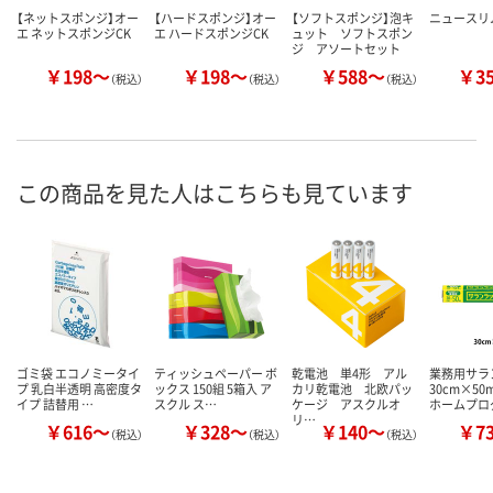
【ネットスポンジ】オー
【ハードスポンジ】オー
【ソフトスポンジ】泡キ
ニュースリ
エ ネットスポンジCK
エ ハードスポンジCK
ュット ソフトスポン
ジ アソートセット
￥198～
￥198～
￥588～
￥3
（税込）
（税込）
（税込）
この商品を見た人はこちらも見ています
ゴミ袋 エコノミータイ
ティッシュペーパー ボ
乾電池 単4形 アル
業務用サ
プ 乳白半透明 高密度タ
ックス 150組 5箱入 ア
カリ乾電池 北欧パッ
30cm×5
イプ 詰替用 …
スクル ス…
ケージ アスクルオ
ホームプロ
リ…
￥616～
￥328～
￥140～
￥7
（税込）
（税込）
（税込）