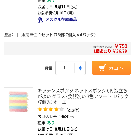
在庫：
あり
お届け日：
8月11日（火）
お急ぎ便：
8月10日（月）
アスクル在庫商品
型番
販売単位
1セット（28個：7個入×4パック）
￥750
販売価格（税込）
1個あたり ￥26.79
数量
カゴへ
キッチンスポンジ ネットスポンジ CK 泡立ち
がよい グラス・食器洗い 3色アソート 1パック
（7個入）オーエ
（313件）
お申込番号：1968056
在庫：
あり
お届け日：
8月11日（火）