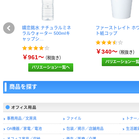
嬬恋銘水 ナチュラルミネ
ファーストレイト ホ
ラルウォーター 500mlキ
ト紙コップ
ャップシ…
￥340～
（税抜き）
￥961～
（税抜き）
商品を探す
事務用品／文房具
ファイル
トナー
OA機器／家電／電池
包装／掲示／店舗用品
生活雑