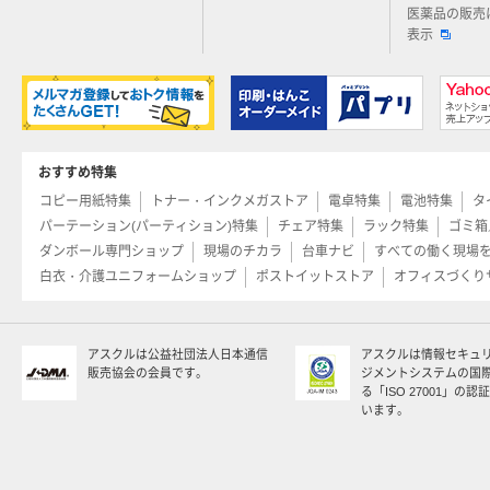
医薬品の販売
表示
おすすめ特集
コピー用紙特集
トナー・インクメガストア
電卓特集
電池特集
タ
パーテーション(パーティション)特集
チェア特集
ラック特集
ゴミ箱
ダンボール専門ショップ
現場のチカラ
台車ナビ
すべての働く現場
白衣・介護ユニフォームショップ
ポストイットストア
オフィスづくり
アスクルは公益社団法人日本通信
アスクルは情報セキュ
販売協会の会員です。
ジメントシステムの国
る「ISO 27001」の
います。