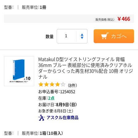
型番
販売単位
1冊
￥466
販売価格（税込）
数量
カゴへ
Matakul D型ツイストリングファイル 背幅
36mm ブルー 表紙部分に使用済みクリアホル
ダーからつくった再生材30％配合 10冊 オリジ
ナル
（8件）
お申込番号：1254052
在庫：
2点
お届け日：
8月9日（日）
お急ぎ便：
8月8日（土）
アスクル在庫商品
型番
販売単位
1箱（10冊入）