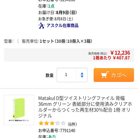
在庫：
1点
お届け日：
8月9日（日）
お急ぎ便：
8月8日（土）
アスクル在庫商品
型番
販売単位
1セット（30冊：10冊入×3箱）
￥12,236
販売価格（税込）
1冊あたり ￥407.87
数量
カゴへ
Matakul D型ツイストリングファイル 背幅
36mm グリーン 表紙部分に使用済みクリアホ
ルダーからつくった再生材30％配合 1冊 オリ
ジナル
（6件）
お申込番号：7791140
在庫：
あり