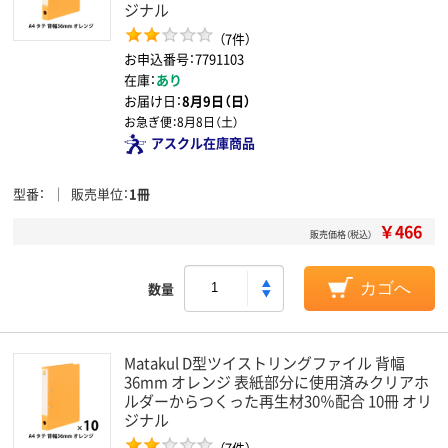
ジナル
（7件）
お申込番号：7791103
在庫：
あり
お届け日：
8月9日（日）
お急ぎ便：
8月8日（土）
アスクル在庫商品
型番
販売単位
1冊
￥466
販売価格（税込）
数量
カゴへ
Matakul D型ツイストリングファイル 背幅
36mm オレンジ 表紙部分に使用済みクリアホ
ルダーからつくった再生材30％配合 10冊 オリ
ジナル
（7件）