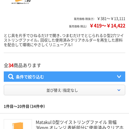
￥381～￥13,111
販売価格（税抜き）
￥419
～
￥14,422
販売価格（税込）
とじ具を片手でひねるだけで開き、つまむだけでとじられるＤ型2穴ツイ
ストリングファイル。回収した使用済みクリアホルダーを再生した原料
を配合して環境にやさしくリニューアル！
全
34
商品あります
条件で絞り込む
並び替え：指定なし
1件目～20件目（34件中）
Matakul D型ツイストリングファイル 背幅
36mm オレンジ 表紙部分に使用済みクリアホ