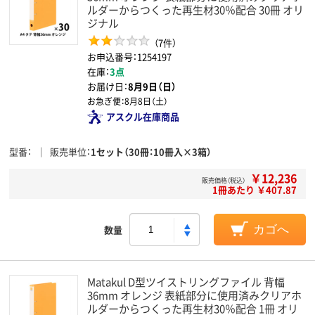
ルダーからつくった再生材30％配合 30冊 オリ
ジナル
（7件）
お申込番号：1254197
在庫：
3点
お届け日：
8月9日（日）
お急ぎ便：
8月8日（土）
アスクル在庫商品
型番
販売単位
1セット（30冊：10冊入×3箱）
￥12,236
販売価格（税込）
1冊あたり ￥407.87
数量
カゴへ
Matakul D型ツイストリングファイル 背幅
36mm オレンジ 表紙部分に使用済みクリアホ
ルダーからつくった再生材30％配合 1冊 オリ