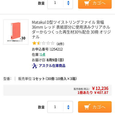
数量
カゴへ
Matakul D型ツイストリングファイル 背幅
36mm レッド 表紙部分に使用済みクリアホル
ダーからつくった再生材30％配合 30冊 オリジ
ナル
（4件）
お申込番号：1254212
在庫：
1点
お届け日：
8月9日（日）
アスクル在庫商品
型番
販売単位
1セット（30冊：10冊入×3箱）
￥12,236
販売価格（税込）
1冊あたり ￥407.87
数量
カゴへ