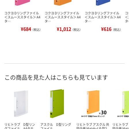
コクヨ Dリングファイル
コクヨ Dリングファイル
コクヨ Dリングファイル
コ
＜スムーススタイル＞ A4
＜スムーススタイル＞ A4
＜スムーススタイル＞ A4
＜
タ…
タ…
タ…
タ
¥684
¥1,012
¥616
（税込）
（税込）
（税込）
この商品を見た人はこちらも見ています
リヒトラブ D型リン
アスクル D型リング
リヒトラブ アスクル 共
リヒトラブ 
グファイル A4タテ
ファイル
同企画 Matakul 丸型2
同企画 Mata