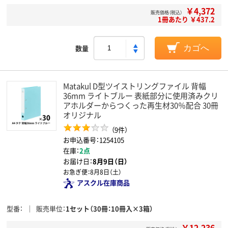
￥4,372
販売価格（税込）
1冊あたり ￥437.2
数量
カゴへ
Matakul D型ツイストリングファイル 背幅
36mm ライトブルー 表紙部分に使用済みクリ
アホルダーからつくった再生材30％配合 30冊
オリジナル
（9件）
お申込番号：1254105
在庫：
2点
お届け日：
8月9日（日）
お急ぎ便：
8月8日（土）
アスクル在庫商品
型番
販売単位
1セット（30冊：10冊入×3箱）
￥12,236