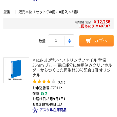
型番
販売単位
1セット（30冊：10冊入×3箱）
￥12,236
販売価格（税込）
1冊あたり ￥407.87
数量
カゴへ
Matakul D型ツイストリングファイル 背幅
36mm ブルー 表紙部分に使用済みクリアホル
ダーからつくった再生材30％配合 1冊 オリジ
ナル
（8件）
お申込番号：7791121
在庫：
あり
お届け日：
8月9日（日）
お急ぎ便：
8月8日（土）
アスクル在庫商品