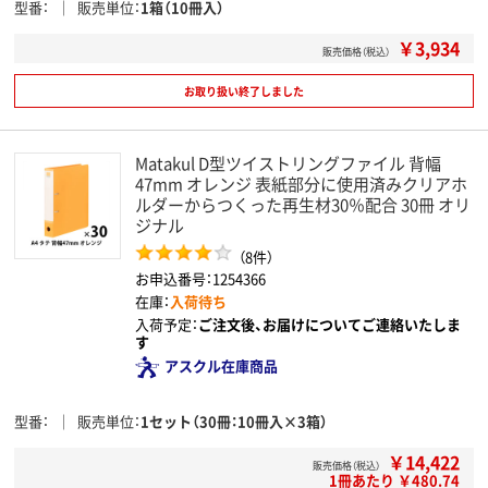
型番
販売単位
1箱（10冊入）
￥3,934
販売価格（税込）
お取り扱い終了しました
Matakul D型ツイストリングファイル 背幅
47mm オレンジ 表紙部分に使用済みクリアホ
ルダーからつくった再生材30％配合 30冊 オリ
ジナル
（8件）
お申込番号：1254366
在庫：
入荷待ち
入荷予定：
ご注文後、お届けについてご連絡いたしま
す
アスクル在庫商品
型番
販売単位
1セット（30冊：10冊入×3箱）
￥14,422
販売価格（税込）
1冊あたり ￥480.74