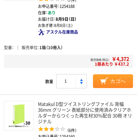
お申込番号：1254188
在庫：
あり
お届け日：
8月9日（日）
お急ぎ便：
8月8日（土）
アスクル在庫商品
型番
販売単位
1箱（10冊入）
￥4,372
販売価格（税込）
1冊あたり ￥437.2
数量
カゴへ
Matakul D型ツイストリングファイル 背幅
36mm グリーン 表紙部分に使用済みクリアホ
ルダーからつくった再生材30％配合 30冊 オリ
ジナル
（6件）
お申込番号：1254160