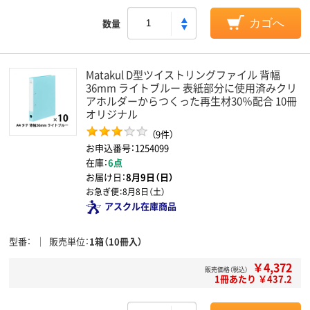
数量
カゴへ
Matakul D型ツイストリングファイル 背幅
36mm ライトブルー 表紙部分に使用済みクリ
アホルダーからつくった再生材30％配合 10冊
オリジナル
（9件）
お申込番号：1254099
在庫：
6点
お届け日：
8月9日（日）
お急ぎ便：
8月8日（土）
アスクル在庫商品
型番
販売単位
1箱（10冊入）
￥4,372
販売価格（税込）
1冊あたり ￥437.2