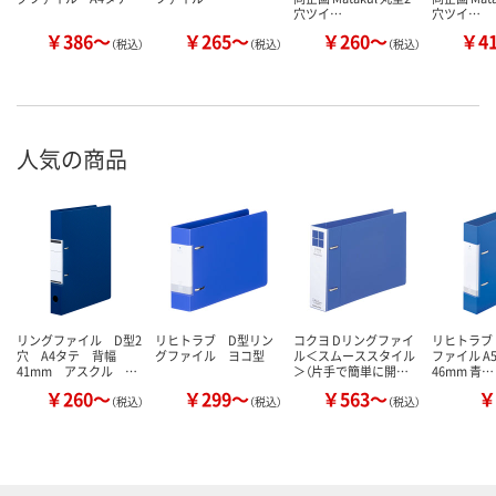
穴ツイ…
穴ツイ…
￥386～
￥265～
￥260～
￥4
（税込）
（税込）
（税込）
人気の商品
リングファイル D型2
リヒトラブ D型リン
コクヨ Dリングファイ
リヒトラブ
穴 A4タテ 背幅
グファイル ヨコ型
ル＜スムーススタイル
ファイル A5
41mm アスクル …
＞（片手で簡単に開…
46mm 青…
￥260～
￥299～
￥563～
￥
（税込）
（税込）
（税込）