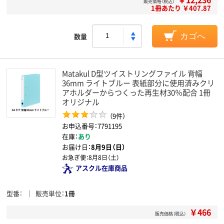
販売価格（税込）
1冊あたり ￥407.87
数量
カゴへ
Matakul D型ツイストリングファイル 背幅
36mm ライトブルー 表紙部分に使用済みクリ
アホルダーからつくった再生材30％配合 1冊
オリジナル
（9件）
お申込番号：7791195
在庫：
あり
お届け日：
8月9日（日）
お急ぎ便：
8月8日（土）
アスクル在庫商品
型番
販売単位
1冊
￥466
販売価格（税込）