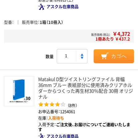
アスクル在庫商品
型番
販売単位
1箱（10冊入）
￥4,372
販売価格（税込）
1冊あたり ￥437.2
数量
カゴへ
Matakul D型ツイストリングファイル 背幅
36mm ブルー 表紙部分に使用済みクリアホル
ダーからつくった再生材30％配合 30冊 オリジ
ナル
（8件）
お申込番号：1254061
在庫：
入荷待ち
入荷予定：
ご注文後、お届けについてご連絡いたしま
す
アスクル在庫商品