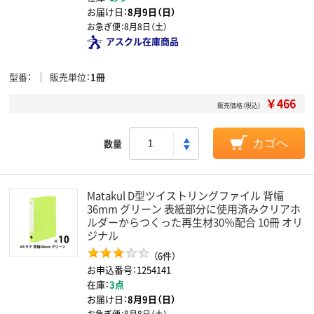
お届け日：
8月9日（日）
お急ぎ便：
8月8日（土）
アスクル在庫商品
型番
販売単位
1冊
￥466
販売価格（税込）
数量
カゴへ
Matakul D型ツイストリングファイル 背幅
36mm グリーン 表紙部分に使用済みクリアホ
ルダーからつくった再生材30％配合 10冊 オリ
ジナル
（6件）
お申込番号：1254141
在庫：
3点
お届け日：
8月9日（日）
お急ぎ便：
8月8日（土）