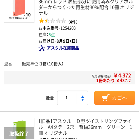
36mm レッド 表紙部分に使用済みクリアホル
ダーからつくった再生材30％配合 10冊 オリジ
ナル
（4件）
お申込番号：1254203
在庫：
5点
お届け日：
8月9日（日）
アスクル在庫商品
型番
販売単位
1箱（10冊入）
￥4,372
販売価格（税込）
1冊あたり ￥437.2
数量
カゴへ
【旧品】アスクル Ｄ型ツイストリングファイ
ル A4タテ 2穴 背幅36mm グリーン 1
冊 オリジナル