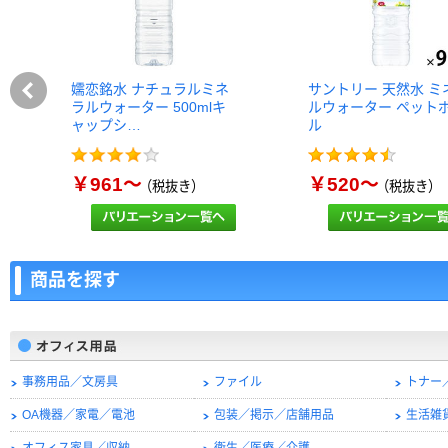
嬬恋銘水 ナチュラルミネ
サントリー 天然水 ミ
ラルウォーター 500mlキ
ルウォーター ペット
ャップシ…
ル
￥961～
￥520～
（税抜き）
（税抜き）
商品を探す
事務用品／文房具
ファイル
トナー
OA機器／家電／電池
包装／掲示／店舗用品
生活雑