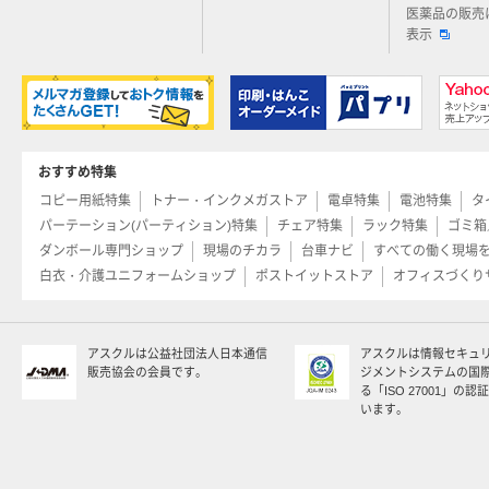
医薬品の販売
表示
おすすめ特集
コピー用紙特集
トナー・インクメガストア
電卓特集
電池特集
タ
パーテーション(パーティション)特集
チェア特集
ラック特集
ゴミ箱
ダンボール専門ショップ
現場のチカラ
台車ナビ
すべての働く現場
白衣・介護ユニフォームショップ
ポストイットストア
オフィスづくり
アスクルは公益社団法人日本通信
アスクルは情報セキュ
販売協会の会員です。
ジメントシステムの国
る「ISO 27001」の
います。