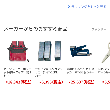
ランキングをもっと見る
メーカーからのおすすめ商品
スポンサー
セイワ スーパーポシェ
立川ピン製作所 ガンタ
立川ピン製作所 ガンタ
KMA ク
ット(防水タイプ)(赤) 1
ッカー針 GT-10ML
ッカー GT-B 2個 049…
本入 049-
セ…
21…
¥18,842（税込）
¥6,395（税込）
¥25,637（税込）
¥5,