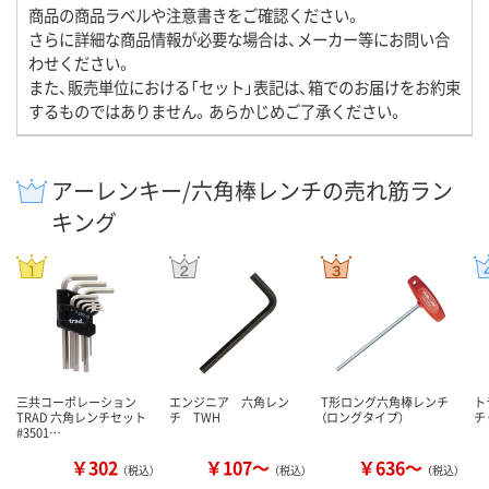
商品の商品ラベルや注意書きをご確認ください。
さらに詳細な商品情報が必要な場合は、メーカー等にお問い合
わせください。
また、販売単位における「セット」表記は、箱でのお届けをお約束
するものではありません。あらかじめご了承ください。
アーレンキー/六角棒レンチの売れ筋ラン
キング
三共コーポレーション
エンジニア 六角レン
T形ロング六角棒レンチ
ト
TRAD 六角レンチセット
チ TWH
（ロングタイプ）
チ 
#3501…
￥302
￥107～
￥636～
（税込）
（税込）
（税込）