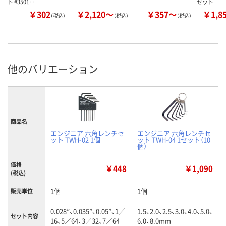
ト #3501…
セット
￥302
￥2,120～
￥357～
￥1,8
（税込）
（税込）
（税込）
他のバリエーション
商品名
エンジニア 六角レンチセ
エンジニア 六角レンチセ
ット TWH-02 1個
ット TWH-04 1セット（10
個）
価格
￥448
￥1,090
(税込)
1個
1個
販売単位
0.028”、0.035”、0.05”、1／
1.5、2.0、2.5、3.0、4.0、5.0、
セット内容
16、5／64、3／32、7／64
6.0、8.0mm