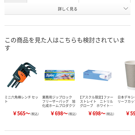
詳しく見る
0.71mm、0.89mm、
1.5mm、2.0mm、2.5mm、
1.27mm、1/16”、5/64”、
3.0mm、4.0mm、5.0mm、
各対辺
3/32”、7/64”
6.0mm、8.0mm
A821721
A821722
お申込番号
この商品を見た人はこちらも検討されていま
あり
2点
在庫
す
8月8日（土）
8月8日（土）
お届け日
数量
数量
カゴへ
カゴへ
ミニ六角棒レンチ セッ
業務用ジップロック
【アスクル限定】ファー
日本デキシ
ト
フリーザーバッグ 旭
ストレイト ニトリル
リーフカッ
化成ホームプロダクツ
グローブ ホワイト…
￥565～
￥698～
￥698～
￥5
（税込）
（税込）
（税込）