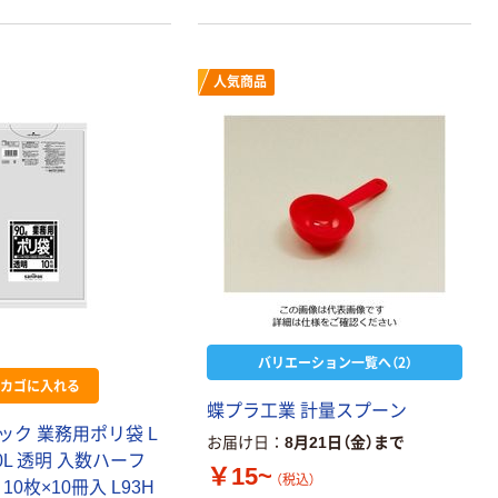
人気商品
バリエーション一覧へ（2）
カゴに入れる
蝶
プ
ラ
工
業
計
量
ス
プ
ー
ン
ッ
ク
業
務
用
ポ
リ
袋
L
お届け日
8月21日（金）まで
0
L
透
明
入
数
ハ
ー
フ
￥15~
（税込）
1
0
枚
×
1
0
冊
入
L
9
3
H