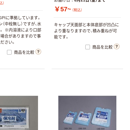
お届け日
8月21日（金）まで
込）
￥57~
（税込）
G
P
I
に
準
拠
し
て
い
ま
す
。
ン
（
中
栓
無
し
）
で
す
が
、
水
キ
ャ
ッ
プ
天
面
部
と
本
体
底
部
が
凹
凸
に
ん
。
※
内
溶
液
に
よ
り
口
部
よ
り
重
な
り
ま
す
の
で
、
積
み
重
ね
が
可
る
場
合
が
あ
り
ま
す
の
で
事
能
で
す
。
く
だ
さ
い
。
商品を比較
商品を比較