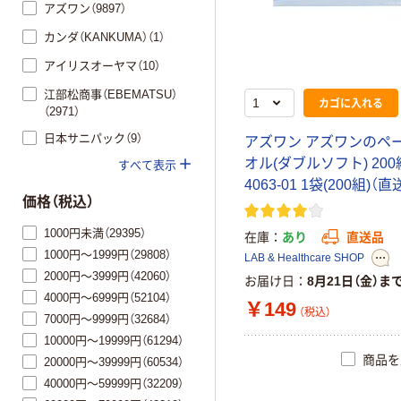
アズワン（9897）
カンダ（KANKUMA）（1）
アイリスオーヤマ（10）
江部松商事（EBEMATSU）
カゴに入れる
（2971）
日本サニパック（9）
ア
ズ
ワ
ン
ア
ズ
ワ
ン
の
ペ
オ
ル
(
ダ
ブ
ル
ソ
フ
ト
)
2
0
0
すべて表示
4
0
6
3
-
0
1
1
袋
(
2
0
0
組
)
（
直
価格（税込）
1000円未満（29395）
在庫
あり
直送品
1000円～1999円（29808）
LAB & Healthcare SHOP
2000円～3999円（42060）
お届け日
8月21日（金）ま
4000円～6999円（52104）
￥149
（税込）
7000円～9999円（32684）
10000円～19999円（61294）
商品を
20000円～39999円（60534）
40000円～59999円（32209）