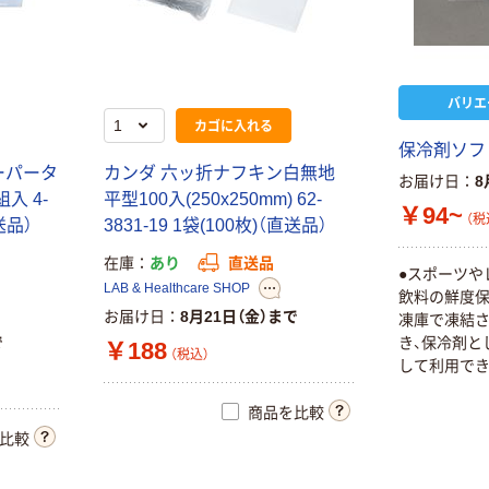
バリエ
カゴに入れる
保
冷
剤
ソ
フ
ー
パ
ー
タ
カ
ン
ダ
六
ッ
折
ナ
フ
キ
ン
白
無
地
お届け日
8
組
入
4
-
平
型
1
0
0
入
(
2
5
0
x
2
5
0
m
m
)
6
2
-
￥94~
（税
送
品
）
3
8
3
1
-
1
9
1
袋
(
1
0
0
枚
)
（
直
送
品
）
在庫
あり
直送品
●
ス
ポ
ー
ツ
や
LAB & Healthcare SHOP
飲
料
の
鮮
度
お届け日
8月21日（金）まで
凍
庫
で
凍
結
き
、
保
冷
剤
と
で
￥188
（税込）
し
て
利
用
で
せ
て
繰
り
返
て
使
用
後
は
商品を比較
す
。
比較