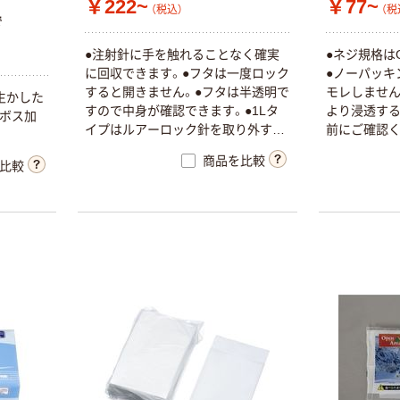
￥222~
￥77~
（税込）
（税
で
●
注
射
針
に
手
を
触
れ
る
こ
と
な
く
確
実
●
ネ
ジ
規
格
は
に
回
収
で
き
ま
す
。
●
フ
タ
は
一
度
ロ
ッ
ク
●
ノ
ー
パ
ッ
キ
す
る
と
開
き
ま
せ
ん
。
●
フ
タ
は
半
透
明
で
モ
レ
し
ま
せ
生
か
し
た
す
の
で
中
身
が
確
認
で
き
ま
す
。
●
1
L
タ
よ
り
浸
透
す
ボ
ス
加
イ
プ
は
ル
ア
ー
ロ
ッ
ク
針
を
取
り
外
す
こ
前
に
ご
確
認
と
も
可
能
で
す
。
商品を比較
比較