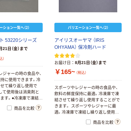
ーション一覧へ（2）
バリエーション一覧へ（2）
ト
5
3
2
2
0
シ
リ
ー
ズ
ア
イ
リ
ス
オ
ー
ヤ
マ
（
I
R
I
S
O
H
Y
A
M
A
）
保
冷
剤
ハ
ー
ド
月21日（金）まで
込）
お届け日
8月21日（金）まで
￥165~
（税込）
レ
ジ
ャ
ー
の
時
の
食
品
や
、
保
持
に
使
用
で
き
ま
す
。
冷
さ
せ
て
繰
り
返
し
使
用
で
ス
ポ
ー
ツ
や
レ
ジ
ャ
ー
の
時
の
食
品
や
、
し
て
使
用
後
は
消
臭
剤
と
飲
料
の
鮮
度
保
持
に
最
適
。
冷
凍
庫
で
凍
き
ま
す
。
●
冷
凍
庫
で
凍
結
さ
結
さ
せ
て
繰
り
返
し
使
用
す
る
こ
と
が
で
し
使
用
可
能
。
保
冷
剤
と
し
き
ま
す
。
ス
ポ
ー
ツ
や
レ
ジ
ャ
ー
に
最
商品を比較
消
臭
剤
と
し
て
利
用
で
き
ま
適
。
冷
凍
庫
で
凍
結
し
繰
り
返
し
使
用
で
き
ま
す
。
商品を比較