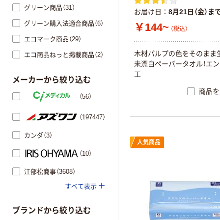
グリーン商品（31）
お届け日
8月21日（金）ま
グリーン購入法適合商品（6）
￥144~
（税込）
エコマーク商品（29）
木
材
パ
ル
プ
の
色
を
そ
の
ま
ま
エコ商品ねっと掲載商品（2）
未
漂
白
ペ
ー
パ
ー
タ
オ
ル
！
エ
ン
工
メーカーから絞り込む
商品を
（56）
（197447）
カンダ（3）
人気商品
（10）
江部松商事（3608）
すべて表示
ブランドから絞り込む