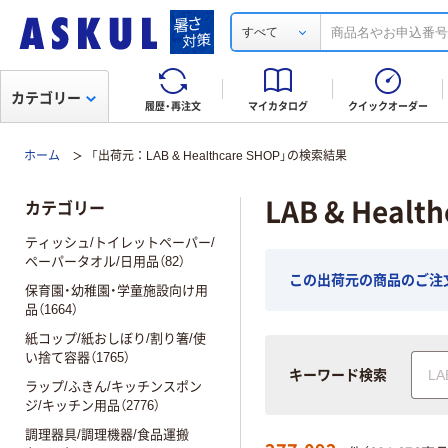
すべて
カテゴリー
履歴・再注文
マイカタログ
クイックオーダー
ホーム
「出荷元：LAB & Healthcare SHOP」の検索結果
LAB & Hea
カテゴリー
ティッシュ/トイレットペーパー/
ペーパータオル/日用品（82）
この出荷元の商品のご注文
保育園・幼稚園・学童施設向け用
品（1664）
紙コップ/紙おしぼり/割り箸/使
い捨て容器（1765）
キーワード検索
ラップ/ふきん/キッチンスポン
ジ/キッチン用品（2776）
調理器具/調理機器/食品運搬