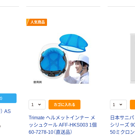
人気商品
）
カゴに入れる
U
）
A
S
T
r
i
m
a
t
e
ヘ
ル
メ
ッ
ト
イ
ン
ナ
ー
メ
日
本
サ
ニ
パ
ッ
シ
ュ
ク
ー
ル
A
F
F
-
H
K
S
0
0
3
1
個
シ
リ
ー
ズ
9
で
6
0
-
7
2
7
8
-
1
0
（
直
送
品
）
5
0
ミ
ク
ロ
ン