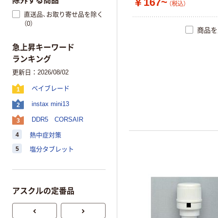
除外する商品
￥167~
（税込）
直送品、お取り寄せ品を除く
（0）
商品を
急上昇キーワード
ランキング
更新日：2026/08/02
ベイブレード
1
instax mini13
2
DDR5 CORSAIR
3
4
熱中症対策
5
塩分タブレット
アスクルの定番品