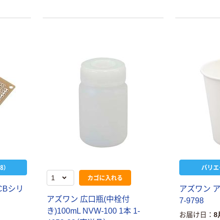
本気プライス
アスクル はたら
く ふせん
75×75mm
￥407~
（税込）
本気プライス
アスクル ホワイ
ト紙コップ オリ
ジナル
￥306~
（税込）
8）
バリエ
カゴに入れる
C
B
シ
リ
ア
ズ
ワ
ン
ア
ズ
ワ
ン
広
口
瓶
(
中
栓
付
7
-
9
7
9
8
き
)
1
0
0
m
L
N
V
W
-
1
0
0
1
本
1
-
お届け日
8