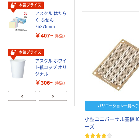
スクル PEFC認
本気プライス
証
オリジナル
アスクル はたら
く ふせん
アスクル オリジ
75×75mm
ナル おそうじシ
ート
￥407~
（税込）
￥358~
（税込）
本気プライス
本気プライス
アスクル ホワイ
ト紙コップ オリ
ティッシュペー
ジナル
パー ボックス
コンパクトサイ
￥306~
（税込）
ズ 150組5箱入
￥298~
（税込）
スマートコンパ
クトS PEFC認
バリエーション一覧へ（1
証
小
型
ユ
ニ
バ
ー
サ
ル
基
板
I
ー
ズ