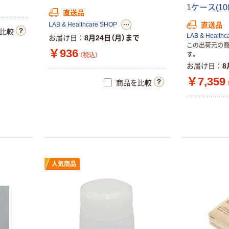
1
ケ
ー
ス
(
1
0
直送品
LAB & Healthcare SHOP
直送品
比較
LAB & Healthc
お届け日
8月24日（月）まで
この出荷元の
￥936
す。
（税込）
お届け日
8
￥7,359
商品を比較
人気商品