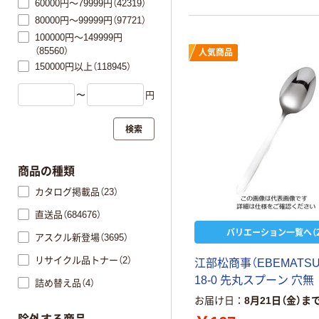
60000円～79999円（42319）
80000円～99999円（97721）
100000円～149999円
（85560）
人気商品
150000円以上（118945）
〜
円
検索
商品の種類
カタログ掲載品（23）
直送品（684676）
バリエーション一覧へ（2
アスクル新登場（3695）
リサイクル品トナー（2）
江
部
松
商
事
（
E
B
E
M
A
T
S
1
8
-
0
先
丸
ス
プ
ー
ン
穴
無
詰め替え品（4）
お届け日
8月21日（金）ま