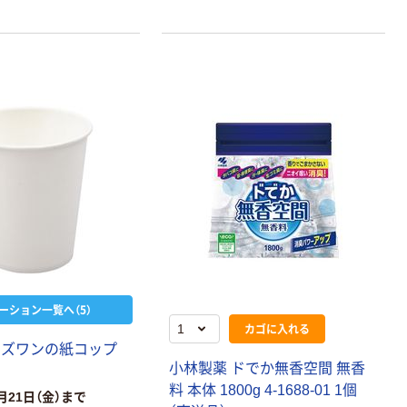
ーション一覧へ（5）
カゴに入れる
ア
ズ
ワ
ン
の
紙
コ
ッ
プ
小
林
製
薬
ド
で
か
無
香
空
間
無
香
料
本
体
1
8
0
0
g
4
-
1
6
8
8
-
0
1
1
個
月21日（金）まで