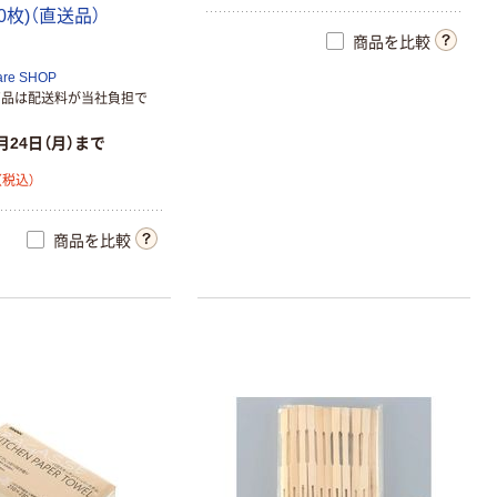
0
枚
)
（
直
送
品
）
商品を比較
are SHOP
商品は配送料が当社負担で
月24日（月）まで
（税込）
商品を比較