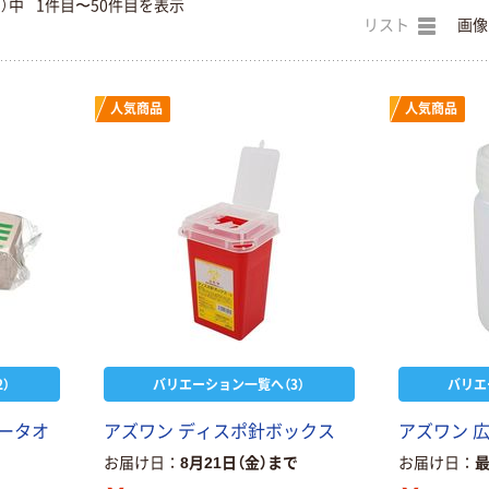
品）中
1件目〜50件目を表示
リスト
画像
人気商品
人気商品
）
バリエーション一覧へ（3）
バリエ
ー
タ
オ
ア
ズ
ワ
ン
デ
ィ
ス
ポ
針
ボ
ッ
ク
ス
ア
ズ
ワ
ン
お届け日
8月21日（金）まで
お届け日