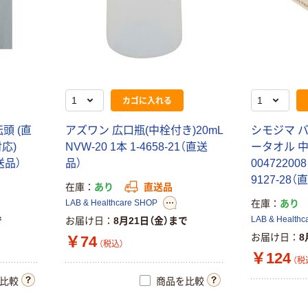
オリジナル
アスクル プラス
チックグローブ
粉なし（パウダ
ーフリー）
￥398~
（税込）
カゴに入れる
オリジナル
転
頭
(
直
ア
ズ
ワ
ン
広
口
瓶
(
中
栓
付
き
)
2
0
m
L
シ
モ
ジ
マ
ゴミ袋 エコノミ
対
応
)
N
V
W
-
2
0
1
本
1
-
4
6
5
8
-
2
1
（
直
送
ー
タ
オ
ル
ータイプ 乳白半
送
品
）
品
）
0
0
4
7
2
2
0
0
8
透明 高密度タイ
9
1
2
7
-
2
8
（
直
プ 詰替用 バイ
在庫
あり
直送品
￥616~
（税込）
オマス素材10％
LAB & Healthcare SHOP
在庫
あり
配合
LAB & Healthc
で
お届け日
8月21日（金）まで
本気プライス
お届け日
8
￥74
（税込）
アスクル セロハ
￥124
（税
ンテープ
￥216~
比較
商品を比較
（税込）