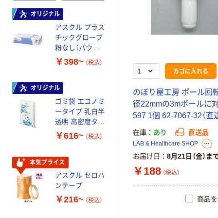
オリジナル
本気プライス
アスクル プラス
トイレットペー
チックグローブ
パー ダブル 2倍
粉なし（パウダ
巻 60m パルプ
ーフリー）
100％ 無香料 ソ
￥398~
￥496~
（税込）
（税込）
フト&ピュア オ
カゴに入れる
リジナル
オリジナル
オリジナル
の
ぼ
り
屋
工
房
ポ
ー
ル
回
ゴミ袋 エコノミ
乾電池 単4
径
2
2
m
m
の
3
m
ポ
ー
ル
に
ータイプ 乳白半
形 アルカリ乾
5
9
7
1
個
6
2
-
7
0
6
7
-
3
2
（
直
透明 高密度タイ
電池 北欧パッ
プ 詰替用 バイ
ケージ アスク
在庫
あり
直送品
￥616~
￥140~
（税込）
（税込）
オマス素材10％
ルオリジナル
LAB & Healthcare SHOP
配合
お届け日
8月21日（金）ま
本気プライス
本気プライス
￥188
（税込）
アスクル セロハ
ティッシュペー
ンテープ
パー ソフトパッ
ク レギュラーサ
￥216~
商品を
（税込）
イズ 大容量
￥328~
（税込）
300組 3個入 ア