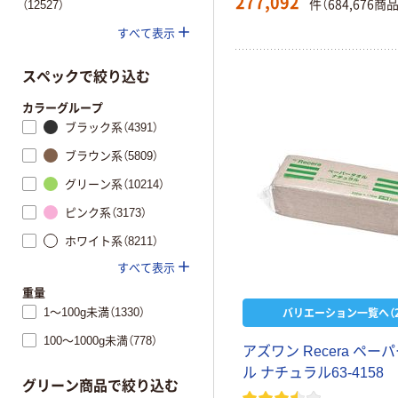
277,092
件（684,676商
（12527）
すべて表示
スペックで絞り込む
カラーグループ
ブラック系（4391）
ブラウン系（5809）
グリーン系（10214）
ピンク系（3173）
ホワイト系（8211）
すべて表示
重量
バリエーション一覧へ（2
1～100g未満（1330）
100～1000g未満（778）
ア
ズ
ワ
ン
R
e
c
e
r
a
ペ
ー
パ
ル
ナ
チ
ュ
ラ
ル
6
3
-
4
1
5
8
グリーン商品で絞り込む