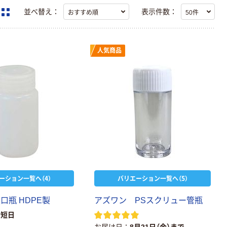
並べ替え：
表示件数：
人気商品
ーション一覧へ（4）
バリエーション一覧へ（5）
広
口
瓶
H
D
P
E
製
ア
ズ
ワ
ン
P
S
ス
ク
リ
ュ
ー
管
瓶
最短日