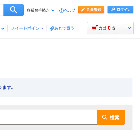
ヘルプ
各種お手続き
0
スイートポイント
あとで買う
カゴ
点
覧
ります。
検索