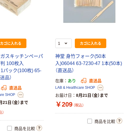
カゴに入れる
カゴに入れる
バ
ガ
ス
キ
ッ
チ
ン
ペ
ー
パ
神
堂
身
竹
フ
ォ
ー
ク
(
5
0
本
中
判
1
0
0
枚
入
入
)
0
6
0
4
4
6
3
-
7
2
3
0
-
4
7
1
本
(
5
0
本
)
1
パ
ッ
ク
(
1
0
0
枚
)
6
5
-
（
直
送
品
）
送
品
）
在庫
あり
直送品
LAB & Healthcare SHOP
直送品
are SHOP
お届け日
8月21日（金）まで
月21日（金）まで
￥209
（税込）
込）
商品を比較
商品を比較